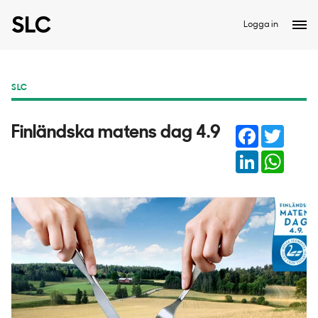
Logga in
SLC
Facebook
Twitter
Finländska matens dag 4.9
LinkedIn
Whats