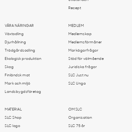
Utlåtanden
Recept
VÅRA NÄRINGAR
MEDLEM
Växtodling
Medlemskap
Djurhållning
Medlemsförmåner
Trädgårdsodling
Markägarfrågor
Ekologisk produktion
Stöd för välmående
Skog
Juridiska frågor
Finländsk mat
SLC Just nu
Mark och miljö
SLC Unga
Landsbygdsföretag
MATERIAL
OM SLC
SLC Shop
Organisation
SLC logo
SLC 75 år