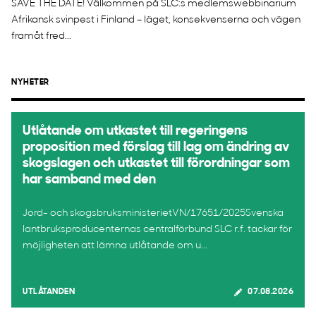
SAVE THE DATE! Välkommen på SLC:s medlemswebbinarium
Afrikansk svinpest i Finland – läget, konsekvenserna och vägen
framåt fred...
NYHETER
Utlåtande om utkastet till regeringens
proposition med förslag till lag om ändring av
skogslagen och utkastet till förordningar som
har samband med den
Jord- och skogsbruksministerietVN/17651/2025Svenska
lantbruksproducenternas centralförbund SLC r.f. tackar för
möjligheten att lämna utlåtande om u...
UTLÅTANDEN
07.08.2026