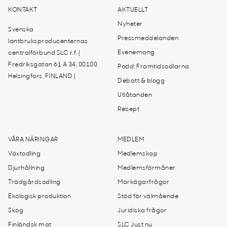
KONTAKT
AKTUELLT
Nyheter
Svenska
Pressmeddelanden
lantbruksproducenternas
Evenemang
centralförbund SLC r.f. |
Fredriksgatan 61 A 34, 00100
Podd: Framtidsodlarna
Helsingfors, FINLAND |
Debatt & blogg
Utlåtanden
Recept
VÅRA NÄRINGAR
MEDLEM
Växtodling
Medlemskap
Djurhållning
Medlemsförmåner
Trädgårdsodling
Markägarfrågor
Ekologisk produktion
Stöd för välmående
Skog
Juridiska frågor
Finländsk mat
SLC Just nu