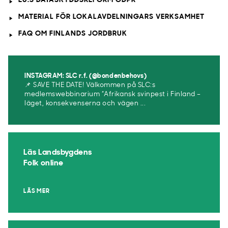
EU:S DATASKYDDSREFORM GDPR
MATERIAL FÖR LOKALAVDELNINGARS VERKSAMHET
FAQ OM FINLANDS JORDBRUK
INSTAGRAM: SLC r.f. (@bondenbehovs)
📌 SAVE THE DATE! Välkommen på SLC:s
medlemswebbinarium ”Afrikansk svinpest i Finland –
läget, konsekvenserna och vägen ...
Läs Landsbygdens
Folk online
LÄS MER