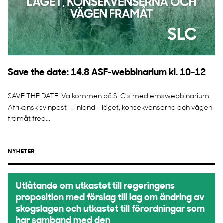
Save the date: 14.8 ASF-webbinarium kl. 10-12
SAVE THE DATE! Välkommen på SLC:s medlemswebbinarium
Afrikansk svinpest i Finland – läget, konsekvenserna och vägen
framåt fred...
NYHETER
Utlåtande om utkastet till regeringens
proposition med förslag till lag om ändring av
skogslagen och utkastet till förordningar som
har samband med den