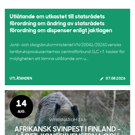
Utlåtande om utkastet till statsrådets
förordning om ändring av statsrådets
förordning om dispenser enligt jaktlagen
Jord- och skogsbruksministerietVN/20041/2026Svenska
lantbruksproducenternas centralförbund SLC r.f. tackar för
möjligheten att lämna utlåtande om u...
UTLÅTANDEN
07.08.2026
14
AUG.