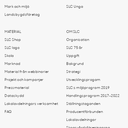
Mark och miljö
SLC Unga
Landsbygdsföretag
MATERIAL
OM SLC
SLC Shop
Organisation
SLC logo
SLC 75 år
Skola
Uppgift
Marknad
Bakgrund
Material från webbinarier
Strategi
Projekt och kampanjer
Utvecklingsprogam
Pressmaterial
SLC:s miljöprogram 2019
Dataskydd
Handlingsprogram 2017-2022
Lokalavdelningars verksamhet
Ställningstaganden
FAQ
Producentförbunden
Lokalavdelningar