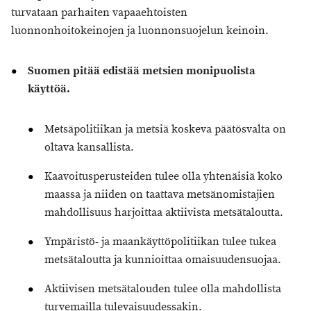
turvataan parhaiten vapaaehtoisten
luonnonhoitokeinojen ja luonnonsuojelun keinoin.
Suomen pitää edistää metsien monipuolista
käyttöä.
Metsäpolitiikan ja metsiä koskeva päätösvalta on
oltava kansallista.
Kaavoitusperusteiden tulee olla yhtenäisiä koko
maassa ja niiden on taattava metsänomistajien
mahdollisuus harjoittaa aktiivista metsätaloutta.
Ympäristö- ja maankäyttöpolitiikan tulee tukea
metsätaloutta ja kunnioittaa omaisuudensuojaa.
Aktiivisen metsätalouden tulee olla mahdollista
turvemailla tulevaisuudessakin.