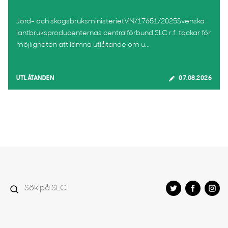
Jord- och skogsbruksministerietVN/17651/2025Svenska
lantbruksproducenternas centralförbund SLC r.f. tackar för
möjligheten att lämna utlåtande om u...
UTLÅTANDEN
07.08.2026