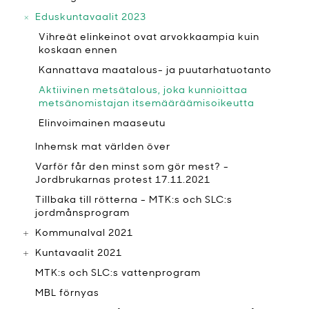
Eduskuntavaalit 2023
Vihreät elinkeinot ovat arvokkaampia kuin
koskaan ennen
Kannattava maatalous- ja puutarhatuotanto
Aktiivinen metsätalous, joka kunnioittaa
metsänomistajan itsemääräämisoikeutta
Elinvoimainen maaseutu
Inhemsk mat världen över
Varför får den minst som gör mest? -
Jordbrukarnas protest 17.11.2021
Tillbaka till rötterna - MTK:s och SLC:s
jordmånsprogram
Kommunalval 2021
Kuntavaalit 2021
MTK:s och SLC:s vattenprogram
MBL förnyas