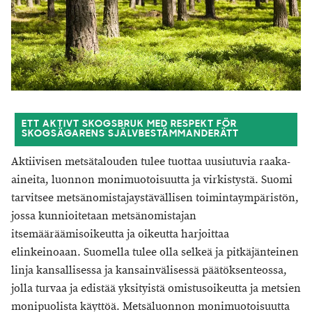
ETT AKTIVT SKOGSBRUK MED RESPEKT FÖR
SKOGSÄGARENS SJÄLVBESTÄMMANDERÄTT
Aktiivisen metsätalouden tulee tuottaa uusiutuvia raaka-
aineita, luonnon monimuotoisuutta ja virkistystä. Suomi
tarvitsee metsänomistajaystävällisen toimintaympäristön,
jossa kunnioitetaan metsänomistajan
itsemääräämisoikeutta ja oikeutta harjoittaa
elinkeinoaan. Suomella tulee olla selkeä ja pitkäjänteinen
linja kansallisessa ja kansainvälisessä päätöksenteossa,
jolla turvaa ja edistää yksityistä omistusoikeutta ja metsien
monipuolista käyttöä. Metsäluonnon monimuotoisuutta