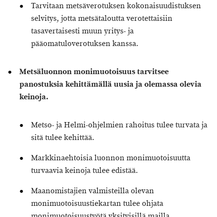
Tarvitaan metsäverotuksen kokonaisuudistuksen
selvitys, jotta metsätaloutta verotettaisiin
tasavertaisesti muun yritys- ja
pääomatuloverotuksen kanssa.
Metsäluonnon monimuotoisuus tarvitsee
panostuksia kehittämällä uusia ja olemassa olevia
keinoja
.
Metso- ja Helmi-ohjelmien rahoitus tulee turvata ja
sitä tulee kehittää.
Markkinaehtoisia luonnon monimuotoisuutta
turvaavia keinoja tulee edistää.
Maanomistajien valmisteilla olevan
monimuotoisuustiekartan tulee ohjata
monimuotoisuustyötä yksityisillä mailla.