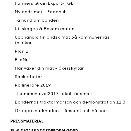
Farmers Grain Export-FGE
Nylands mat - Foodhub
Ta hand om bonden
Uti skogen & Bakom maten
Upphandla finländsk mat på kommunernas
tallrikar
Plan B
EkoNu!
Här växer din mat - åkerskyltar
Sockerbetor
Pollinerare 2019
#kommunalval2017 Lokalt är smart
Böndernas traktormarsch och demonstration 11.3
Greppa marknaden – lönsamt och hållbart
PRESSMATERIAL