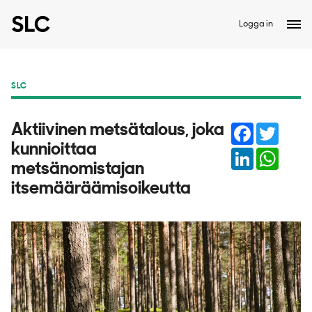
Logga in
SLC
Facebook
Twitter
Aktiivinen metsätalous, joka
kunnioittaa
LinkedIn
Whats
metsänomistajan
itsemääräämisoikeutta