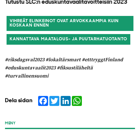
Tutustu SLC:n eduskuntavaalitavoitteisiin 2023
VIHREÄT ELINKEINOT OVAT ARVOKKAAMPIA KUIN
KOSKAAN ENNEN
KANNATTAVA MAATALOUS- JA PUUTARHATUOTANTO
#riksdagsval2023 #lokaltärsmart #etttryggtFinland
#eduskuntavaalit2023 #fiksustiläheltä
#turvallinensuomi
Facebook
Twitter
LinkedIn
WhatsApp
Dela sidan
MENY