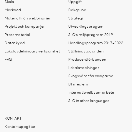
Skola
Uppgift
Marknad
Bakgrund
Material från webbinarier
Strategi
Projekt och kampanjer
Utvecklingsprogam
Pressmaterial
SLC:s miljöprogram 2019
Dataskydd
Handlingsprogram 2017-2022
Lokalavdelningars verksamhet
Ställningstaganden
FAQ
Producentförbunden
Lokalavdelningar
Skogsvårdsföreningarna
Bli medlem
Internationellt samarbete
SLC in other languages
KONTAKT
Kontaktuppgifter