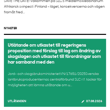
SAVE THE DATE! Välkommen på SLC:s medlemswebbinarium
Afrikansk svinpest i Finland – läget, konsekvenserna och vägen
framåt fred...
NYHETER
Utlåtande om utkastet till regeringens
proposition med förslag till lag om ändring av
skogslagen och utkastet till förordningar som
har samband med den
Jord- och skogsbruksministerietVN/17651/2025Svenska
lantbruksproducenternas centralförbund SLC r.f. tackar för
möjligheten att lämna utlåtande om u...
UTLÅTANDEN
07.08.2026