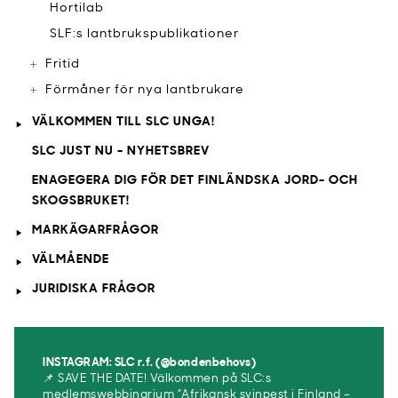
​Hortilab
​SLF:s lantbrukspublikationer
Fritid
Förmåner för nya lantbrukare
VÄLKOMMEN TILL SLC UNGA!
SLC JUST NU - NYHETSBREV
ENAGEGERA DIG FÖR DET FINLÄNDSKA JORD- OCH
SKOGSBRUKET!
MARKÄGARFRÅGOR
VÄLMÅENDE
JURIDISKA FRÅGOR
INSTAGRAM: SLC r.f. (@bondenbehovs)
📌 SAVE THE DATE! Välkommen på SLC:s
medlemswebbinarium ”Afrikansk svinpest i Finland –