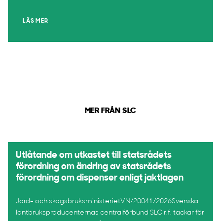
LÄS MER
MER FRÅN SLC
Utlåtande om utkastet till statsrådets
förordning om ändring av statsrådets
förordning om dispenser enligt jaktlagen
Jord- och skogsbruksministerietVN/20041/2026Svenska
lantbruksproducenternas centralförbund SLC r.f. tackar för