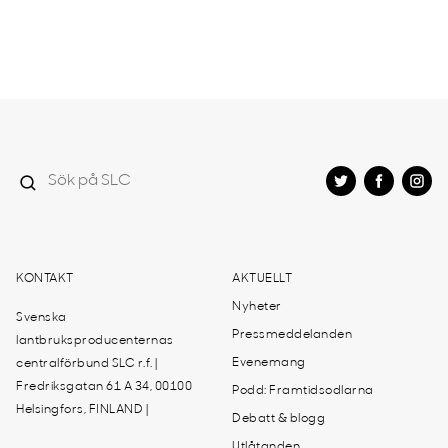
KONTAKT
AKTUELLT
Nyheter
Svenska
Pressmeddelanden
lantbruksproducenternas
Evenemang
centralförbund SLC r.f. |
Fredriksgatan 61 A 34, 00100
Podd: Framtidsodlarna
Helsingfors, FINLAND |
Debatt & blogg
Utlåtanden