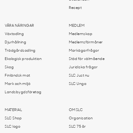
Recept
VÅRA NÄRINGAR
MEDLEM
Växtodling
Medlemskap
Djurhållning
Medlemsförmåner
Trädgårdsodling
Markägarfrågor
Ekologisk produktion
Stöd för välmående
Skog
Juridiska frågor
Finländsk mat
SLC Just nu
Mark och miljö
SLC Unga
Landsbygdsföretag
MATERIAL
OM SLC
SLC Shop
Organisation
SLC logo
SLC 75 år