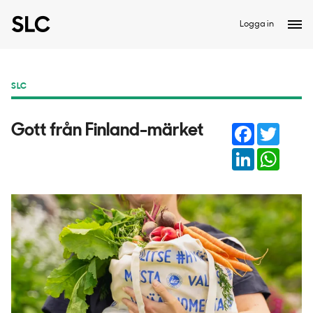
Logga in
SLC
Facebook
Twitter
​Gott från Finland-märket
LinkedIn
Whats