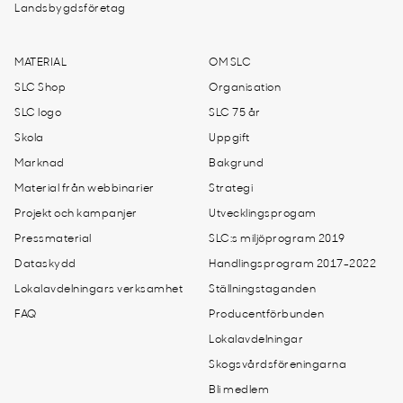
Landsbygdsföretag
MATERIAL
OM SLC
SLC Shop
Organisation
SLC logo
SLC 75 år
Skola
Uppgift
Marknad
Bakgrund
Material från webbinarier
Strategi
Projekt och kampanjer
Utvecklingsprogam
Pressmaterial
SLC:s miljöprogram 2019
Dataskydd
Handlingsprogram 2017-2022
Lokalavdelningars verksamhet
Ställningstaganden
FAQ
Producentförbunden
Lokalavdelningar
Skogsvårdsföreningarna
Bli medlem