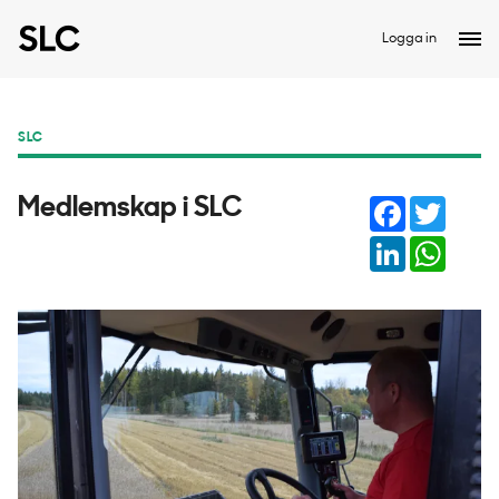
Logga in
SLC
Facebook
Twitter
Medlemskap i SLC
LinkedIn
Whats