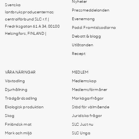
Nyheter
Svenska
Pressmeddelanden
lantbruksproducenternas
Evenemang
centralförbund SLC r.f. |
Fredriksgatan 61 A 34, 00100
Podd: Framtidsodlarna
Helsingfors, FINLAND |
Debatt & blogg
Utlåtanden
Recept
VÅRA NÄRINGAR
MEDLEM
Växtodling
Medlemskap
Djurhållning
Medlemsförmåner
Trädgårdsodling
Markägarfrågor
Ekologisk produktion
Stöd för välmående
Skog
Juridiska frågor
Finländsk mat
SLC Just nu
Mark och miljö
SLC Unga