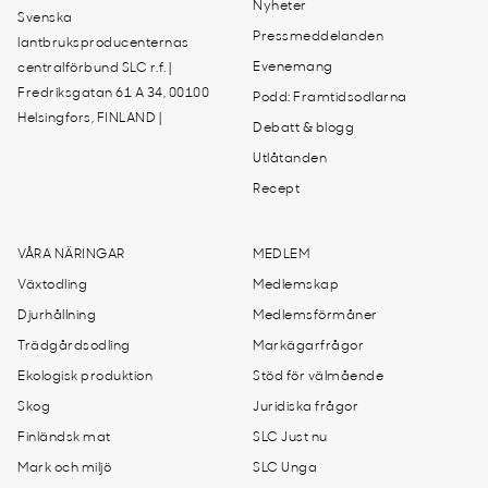
Nyheter
Svenska
Pressmeddelanden
lantbruksproducenternas
Evenemang
centralförbund SLC r.f. |
Fredriksgatan 61 A 34, 00100
Podd: Framtidsodlarna
Helsingfors, FINLAND |
Debatt & blogg
Utlåtanden
Recept
VÅRA NÄRINGAR
MEDLEM
Växtodling
Medlemskap
Djurhållning
Medlemsförmåner
Trädgårdsodling
Markägarfrågor
Ekologisk produktion
Stöd för välmående
Skog
Juridiska frågor
Finländsk mat
SLC Just nu
Mark och miljö
SLC Unga