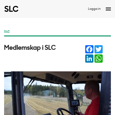
Logga in
SLC
Facebook
Twitter
Medlemskap i SLC
LinkedIn
Whats