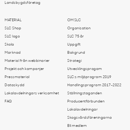
Landsbygdsföretag
MATERIAL
OM SLC
SLC Shop
Organisation
SLC logo
SLC 75 år
Skola
Uppgift
Marknad
Bakgrund
Material från webbinarier
Strategi
Projekt och kampanjer
Utvecklingsprogam
Pressmaterial
SLC:s miljöprogram 2019
Dataskydd
Handlingsprogram 2017-2022
Lokalavdelningars verksamhet
Ställningstaganden
FAQ
Producentförbunden
Lokalavdelningar
Skogsvårdsföreningarna
Bli medlem