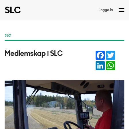
Logga in
SLC
Facebook
Twitter
Medlemskap i SLC
LinkedIn
Whats