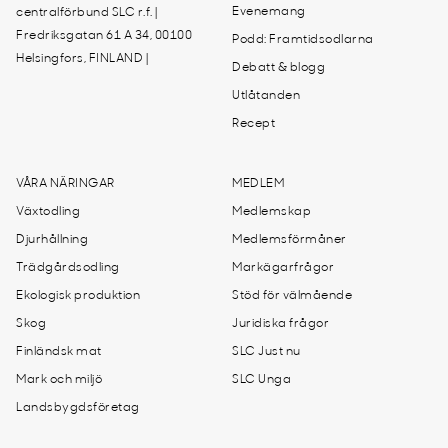
Evenemang
centralförbund SLC r.f. |
Fredriksgatan 61 A 34, 00100
Podd: Framtidsodlarna
Helsingfors, FINLAND |
Debatt & blogg
Utlåtanden
Recept
VÅRA NÄRINGAR
MEDLEM
Växtodling
Medlemskap
Djurhållning
Medlemsförmåner
Trädgårdsodling
Markägarfrågor
Ekologisk produktion
Stöd för välmående
Skog
Juridiska frågor
Finländsk mat
SLC Just nu
Mark och miljö
SLC Unga
Landsbygdsföretag