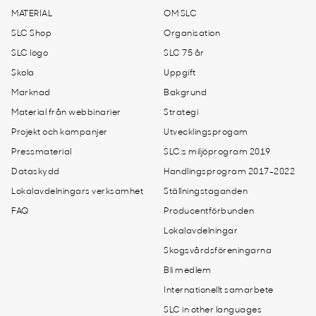
MATERIAL
OM SLC
SLC Shop
Organisation
SLC logo
SLC 75 år
Skola
Uppgift
Marknad
Bakgrund
Material från webbinarier
Strategi
Projekt och kampanjer
Utvecklingsprogam
Pressmaterial
SLC:s miljöprogram 2019
Dataskydd
Handlingsprogram 2017-2022
Lokalavdelningars verksamhet
Ställningstaganden
FAQ
Producentförbunden
Lokalavdelningar
Skogsvårdsföreningarna
Bli medlem
Internationellt samarbete
SLC in other languages