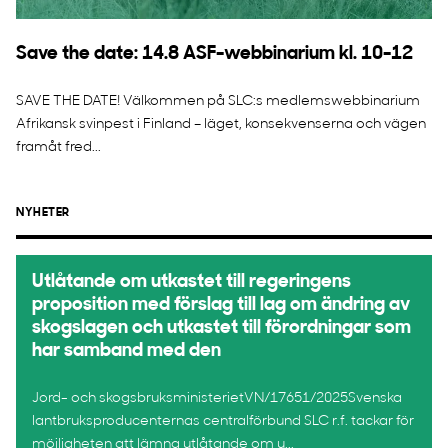
Save the date: 14.8 ASF-webbinarium kl. 10-12
SAVE THE DATE! Välkommen på SLC:s medlemswebbinarium
Afrikansk svinpest i Finland – läget, konsekvenserna och vägen
framåt fred...
NYHETER
Utlåtande om utkastet till regeringens
proposition med förslag till lag om ändring av
skogslagen och utkastet till förordningar som
har samband med den
Jord- och skogsbruksministerietVN/17651/2025Svenska
lantbruksproducenternas centralförbund SLC r.f. tackar för
möjligheten att lämna utlåtande om u...