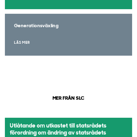
Generationsväxling
LÄS MER
MER FRÅN SLC
Utlåtande om utkastet till statsrådets
förordning om ändring av statsrådets