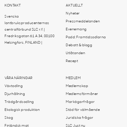
KONTAKT
AKTUELLT
Nyheter
Svenska
Pressmeddelanden
lantbruksproducenternas
Evenemang
centralförbund SLC r.f. |
Fredriksgatan 61 A 34, 00100
Podd: Framtidsodlarna
Helsingfors, FINLAND |
Debatt & blogg
Utlåtanden
Recept
VÅRA NÄRINGAR
MEDLEM
Växtodling
Medlemskap
Djurhållning
Medlemsförmåner
Trädgårdsodling
Markägarfrågor
Ekologisk produktion
Stöd för välmående
Skog
Juridiska frågor
Finländsk mat
SLC Just nu