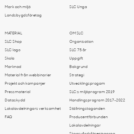
Mark och miljö
SLC Unga
Landsbygdsföretag
MATERIAL
OM SLC
SLC Shop
Organisation
SLC logo
SLC 75 år
Skola
Uppgift
Marknad
Bakgrund
Material från webbinarier
Strategi
Projekt och kampanjer
Utvecklingsprogam
Pressmaterial
SLC:s miljöprogram 2019
Dataskydd
Handlingsprogram 2017-2022
Lokalavdelningars verksamhet
Ställningstaganden
FAQ
Producentförbunden
Lokalavdelningar