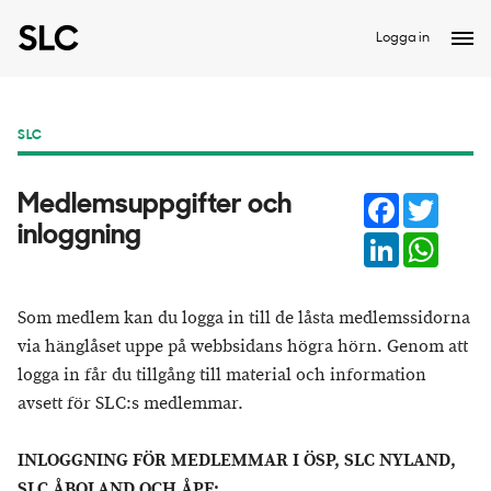
Logga in
SLC
Facebook
Twitter
Medlemsuppgifter och
inloggning
LinkedIn
Whats
Som medlem kan du logga in till de låsta medlemssidorna
via hänglåset uppe på webbsidans högra hörn. Genom att
logga in får du tillgång till material och information
avsett för SLC:s medlemmar.
INLOGGNING FÖR MEDLEMMAR I ÖSP, SLC NYLAND,
SLC ÅBOLAND OCH ÅPF: