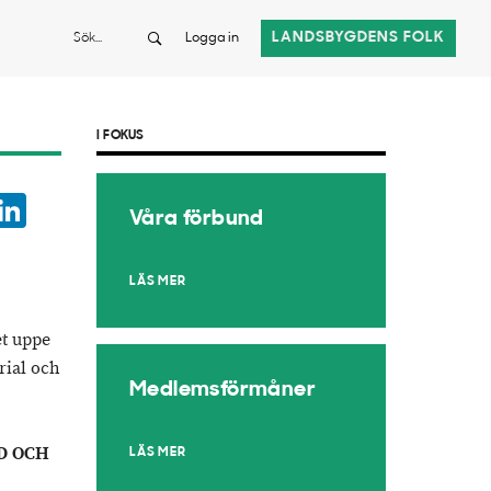
Sök
LANDSBYGDENS FOLK
Logga in
I FOKUS
ook
witter
LinkedIn
Våra förbund
App
LÄS MER
et uppe
rial och
Medlemsförmåner
D OCH
LÄS MER