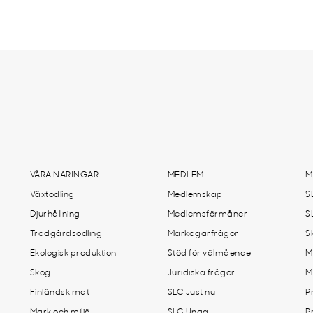
VÅRA NÄRINGAR
MEDLEM
M
Växtodling
Medlemskap
S
Djurhållning
Medlemsförmåner
S
Trädgårdsodling
Markägarfrågor
S
Ekologisk produktion
Stöd för välmående
M
Skog
Juridiska frågor
M
Finländsk mat
SLC Just nu
P
Mark och miljö
SLC Unga
P