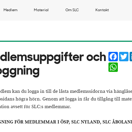
Medlem
Material
Om SLC
Kontakt
Faceb
T
dlemsuppgifter och
Whats
loggning
lem kan du logga in till de låsta medlemssidorna via hänglås
sidans högra hörn. Genom att logga in får du tillgång till mate
tion avsett för SLC:s medlemmar.
NING FÖR MEDLEMMAR I ÖSP, SLC NYLAND, SLC ÅBOLAN