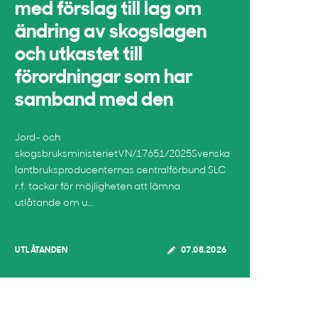
med förslag till lag om
ändring av skogslagen
och utkastet till
förordningar som har
samband med den
Jord- och
skogsbruksministerietVN/17651/2025Svenska
lantbruksproducenternas centralförbund SLC
r.f. tackar för möjligheten att lämna
utlåtande om u...
UTLÅTANDEN
07.08.2026