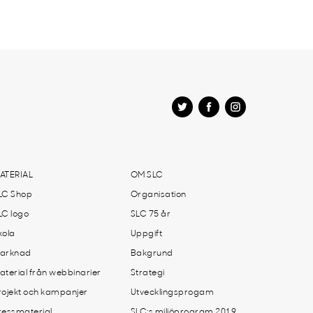
ATERIAL
OM SLC
LC Shop
Organisation
LC logo
SLC 75 år
kola
Uppgift
arknad
Bakgrund
aterial från webbinarier
Strategi
rojekt och kampanjer
Utvecklingsprogam
ressmaterial
SLC:s miljöprogram 2019