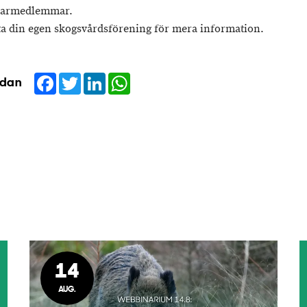
garmedlemmar.
a din egen skogsvårdsförening för mera information.
Facebook
Twitter
LinkedIn
WhatsApp
idan
14
AUG.