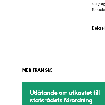
skogsä
Kontakt
Dela s
MER FRÅN SLC
Utlåtande om utkastet till
statsrådets förordning