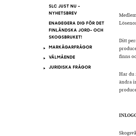
SLC JUST NU -
NYHETSBREV
Medlems
Lösenor
ENAGEGERA DIG FÖR DET
FINLÄNDSKA JORD- OCH
SKOGSBRUKET!
Ditt pe
MARKÄGARFRÅGOR
produce
finns o
VÄLMÅENDE
JURIDISKA FRÅGOR
Har du 
ändra i
produc
INLOG
Skogsvå