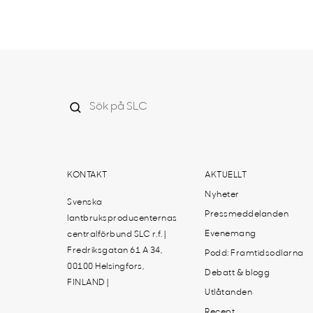
KONTAKT
AKTUELLT
Nyheter
Svenska
Pressmeddelanden
lantbruksproducenternas
Evenemang
centralförbund SLC r.f. |
Fredriksgatan 61 A 34,
Podd: Framtidsodlarna
00100 Helsingfors,
Debatt & blogg
FINLAND |
Utlåtanden
Recept