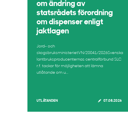
om ändring av
statsrådets förordning
om dispenser enligt
jaktlagen
Jord- och
skogsbruksministerietVN/20041/2026Svenska
lantbruksproducenternas centralförbund SLC
r.f. tackar för möjligheten att lämna
utlåtande om u...
UTLÅTANDEN
07.08.2026