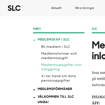
Aktuellt
Våra näringar
MENY
SLC
MEDLEMSKAP I SLC
Me
Bli medlem i SLC
in
Medlemsformer och
medlemsavgift
Medlemsuppgifter och
inloggning
Som med
Vi tar hand om dina
på webb
personuppgifter
informa
MEDLEMSFÖRMÅNER
INLOGG
VÄLKOMMEN TILL SLC
UNGA!
ÅPF: