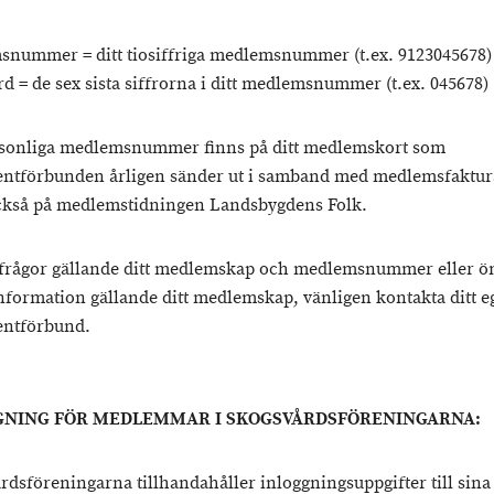
nummer = ditt tiosiffriga medlemsnummer (t.ex. 9123045678)
d = de sex sista siffrorna i ditt medlemsnummer (t.ex. 045678)
rsonliga medlemsnummer finns på ditt medlemskort som
ntförbunden årligen sänder ut i samband med medlemsfaktur
ckså på medlemstidningen Landsbygdens Folk.
frågor gällande ditt medlemskap och medlemsnummer eller ö
nformation gällande ditt medlemskap, vänligen kontakta ditt e
entförbund.
GNING FÖR MEDLEMMAR I SKOGSVÅRDSFÖRENINGARNA
:
rdsföreningarna tillhandahåller inloggningsuppgifter till sina