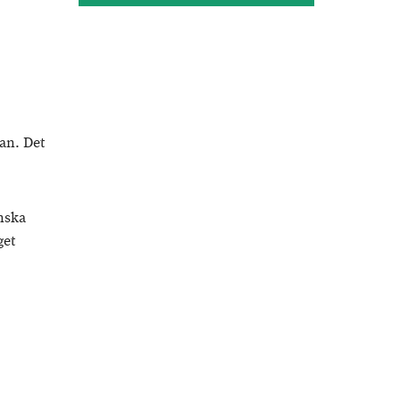
an. Det
nska
get