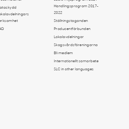
Handlingsprogram 2017-
ataskydd
2022
okalavdelningars
erksamhet
Ställningstaganden
AQ
Producentförbunden
Lokalavdelningar
Skogsvårdsföreningarna
Bli medlem
Internationellt samarbete
SLC in other languages