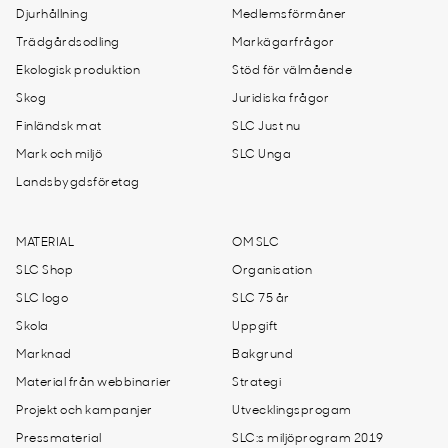
Djurhållning
Medlemsförmåner
Trädgårdsodling
Markägarfrågor
Ekologisk produktion
Stöd för välmående
Skog
Juridiska frågor
Finländsk mat
SLC Just nu
Mark och miljö
SLC Unga
Landsbygdsföretag
MATERIAL
OM SLC
SLC Shop
Organisation
SLC logo
SLC 75 år
Skola
Uppgift
Marknad
Bakgrund
Material från webbinarier
Strategi
Projekt och kampanjer
Utvecklingsprogam
Pressmaterial
SLC:s miljöprogram 2019