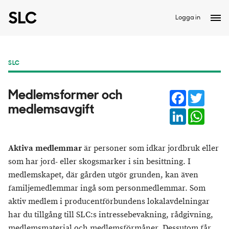
Logga in
SLC
Facebook
Twitter
Medlemsformer och
medlemsavgift
LinkedIn
Whats
Aktiva medlemmar
är personer som idkar jordbruk eller
som har jord- eller skogsmarker i sin besittning. I
medlemskapet, där gården utgör grunden, kan även
familjemedlemmar ingå som personmedlemmar. Som
aktiv medlem i producentförbundens lokalavdelningar
har du tillgång till SLC:s intressebevakning, rådgivning,
medlemsmaterial och medlemsförmåner. Dessutom får