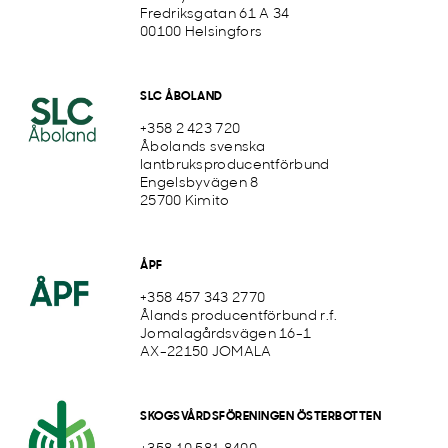
Fredriksgatan 61 A 34
00100 Helsingfors
SLC ÅBOLAND
+358 2 423 720
Åbolands svenska
lantbruksproducentförbund
Engelsbyvägen 8
25700 Kimito
ÅPF
+358 457 343 2770
Ålands producentförbund r.f.
Jomalagårdsvägen 16-1
AX-22150 JOMALA
SKOGSVÅRDSFÖRENINGEN ÖSTERBOTTEN