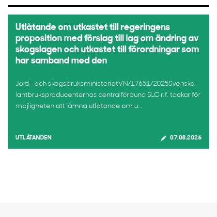
Utlåtande om utkastet till regeringens
proposition med förslag till lag om ändring av
skogslagen och utkastet till förordningar som
har samband med den
Jord- och skogsbruksministerietVN/17651/2025Svenska
lantbruksproducenternas centralförbund SLC r.f. tackar för
möjligheten att lämna utlåtande om u...
UTLÅTANDEN
07.08.2026