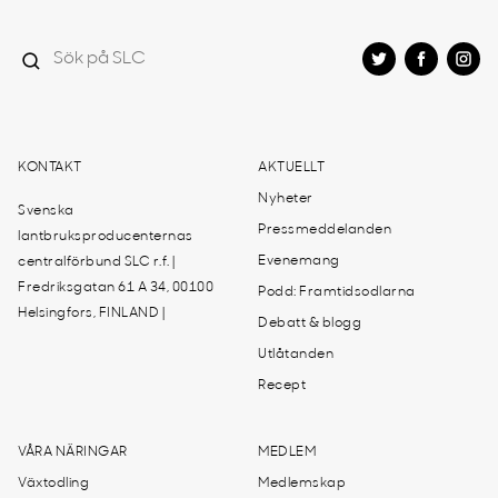
KONTAKT
AKTUELLT
Nyheter
Svenska
Pressmeddelanden
lantbruksproducenternas
Evenemang
centralförbund SLC r.f. |
Fredriksgatan 61 A 34, 00100
Podd: Framtidsodlarna
Helsingfors, FINLAND |
Debatt & blogg
Utlåtanden
Recept
VÅRA NÄRINGAR
MEDLEM
Växtodling
Medlemskap