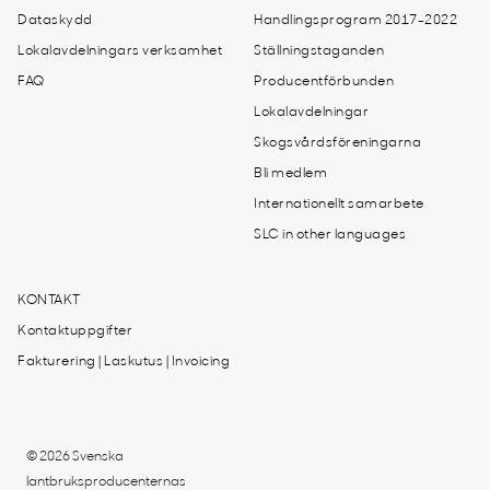
Dataskydd
Handlingsprogram 2017-2022
Lokalavdelningars verksamhet
Ställningstaganden
FAQ
Producentförbunden
Lokalavdelningar
Skogsvårdsföreningarna
Bli medlem
Internationellt samarbete
SLC in other languages
KONTAKT
Kontaktuppgifter
Fakturering | Laskutus | Invoicing
© 2026 Svenska
lantbruksproducenternas