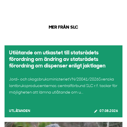
MER FRÅN SLC
Utlåtande om utkastet till statsrådets
förordning om ändring av statsrådets
förordning om dispenser enligt jaktlagen
Jord- och skogsbruksministerietVN/20041/2026Svenska
lantbruksproducenternas centralförbund SLC r.f. tackar för
möjligheten att lämna utlåtande om u...
UTLÅTANDEN
07.08.2026