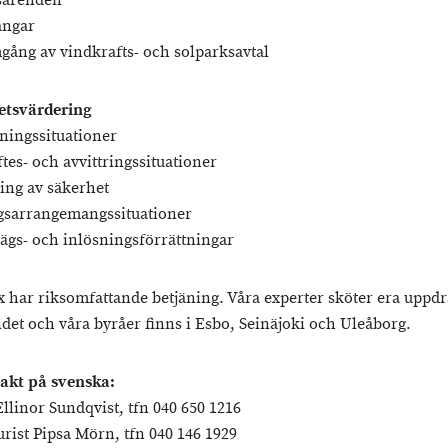
dsärenden
ångar
gång av vindkrafts- och solparksavtal
etsvärdering
ljningssituationer
ftes- och avvittringssituationer
ring av säkerhet
agsarrangemangssituationer
vägs- och inlösningsförrättningar
 har riksomfattande betjäning. Våra experter sköter era uppdr
ndet och våra byråer finns i Esbo, Seinäjoki och Uleåborg.
akt på svenska:
 Ellinor Sundqvist, tfn 040 650 1216
urist Pipsa Mörn, tfn 040 146 1929