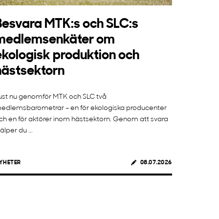
Besvara MTK:s och SLC:s
medlemsenkäter om
ekologisk produktion och
hästsektorn
ust nu genomför MTK och SLC två
edlemsbarometrar – en för ekologiska producenter
ch en för aktörer inom hästsektorn. Genom att svara
jälper du ...
YHETER
08.07.2026