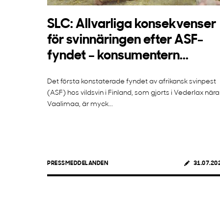
SLC: Allvarliga konsekvenser
för svinnäringen efter ASF-
fyndet – konsumentern...
Det första konstaterade fyndet av afrikansk svinpest
(ASF) hos vildsvin i Finland, som gjorts i Vederlax nära
Vaalimaa, är myck...
PRESSMEDDELANDEN
31.07.20