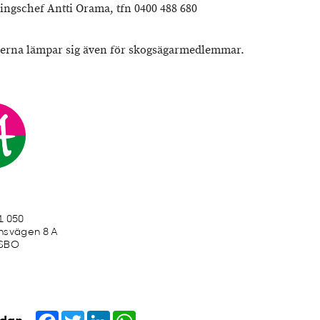
ringschef Antti Orama, tfn 0400 488 680
rna lämpar sig även för skogsägarmedlemmar.
1 050
nsvägen 8 A
ESBO
Facebook
Twitter
LinkedIn
WhatsApp