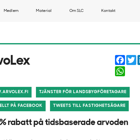
Medlem
Material
Om SLC
Kontakt
Faceb
T
voLex
Whats
ARVOLEX.FI
TJÄNSTER FÖR LANDSBYGFÖRETAGARE
ELLT PÅ FACEBOOK
TWEETS TILL FASTIGHETSÄGARE
 % rabatt på tidsbaserade arvoden