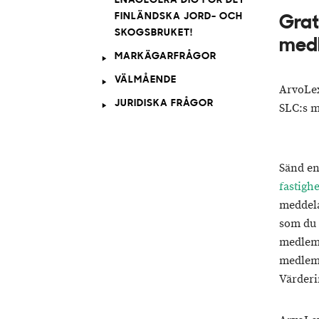
ENAGEGERA DIG FÖR DET
FINLÄNDSKA JORD- OCH
Grat
SKOGSBRUKET!
med
MARKÄGARFRÅGOR
VÄLMÅENDE
ArvoLex
JURIDISKA FRÅGOR
SLC:s m
Sänd en 
fastigh
meddel
som du 
medlems
medlems
Värderi