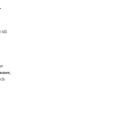
-
till
av
ummer
,
och