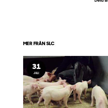
Dela s
MER FRÅN SLC
31
JULI