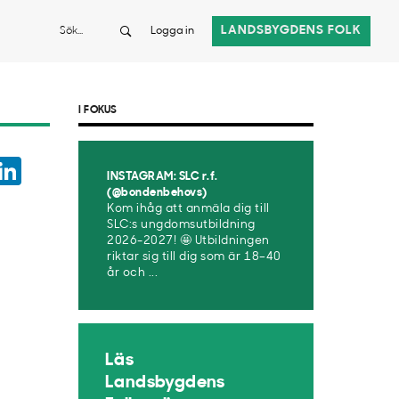
Sök
LANDSBYGDENS FOLK
Logga in
I FOKUS
ook
witter
LinkedIn
INSTAGRAM: SLC r.f.
App
(@bondenbehovs)
Kom ihåg att anmäla dig till
SLC:s ungdomsutbildning
2026-2027! 🤩 Utbildningen
riktar sig till dig som är 18–40
år och ...
Läs
Landsbygdens