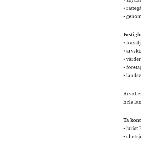
• skyd
• rätteg
• genom
Fastigh
• försä
• arvski
• värde
• föret
• lands
ArvoLex
hela la
Ta kont
• jurist
• chefsj