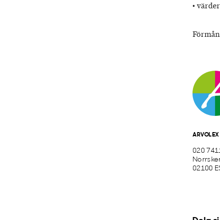
• värde
Förmåne
ARVOLEX
020 741
Norrske
02100 