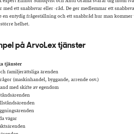
 expert Ellinor Sundqvist och Antti Orama svarar dig inom två
r med ett snabbsvar eller -råd. De ger medlemmar ett snabbsv
e en entydig frågeställning och ett snabbråd hur man kommer 
större helhet.
pel på ArvoLex tjänster
ka tjänster
 och familjerättsliga ärenden
sfrågor (maskinhandel, byggande, arrende osv.)
band med skifte av egendom
ståndsärenden
tillståndsärenden
äggningsärenden
lda vägar
täktsärenden