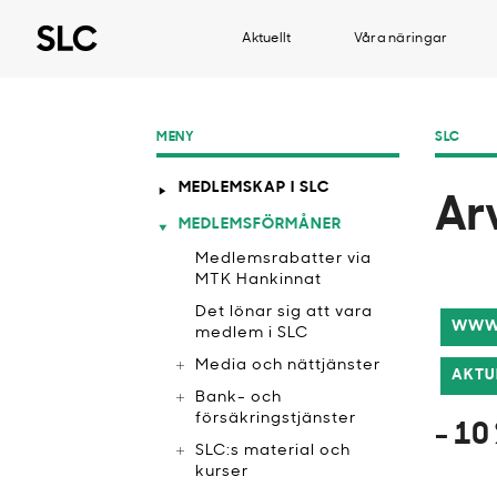
Aktuellt
Våra näringar
MENY
SLC
MEDLEMSKAP I SLC
Ar
MEDLEMSFÖRMÅNER
Medlemsrabatter via
MTK Hankinnat
​Det lönar sig att vara
WWW.
medlem i SLC
Media och nättjänster
AKTU
Bank- och
försäkringstjänster
- 10
SLC:s material och
kurser