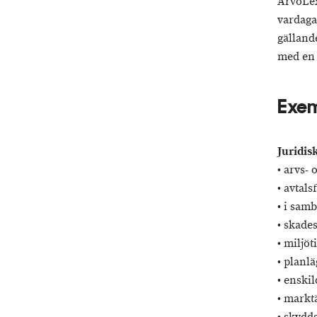
ArvoLex
vardaga
gälland
med en 
Exem
Juridis
• arvs-
• avtal
• i sam
• skade
• miljö
• planl
• enski
• mark