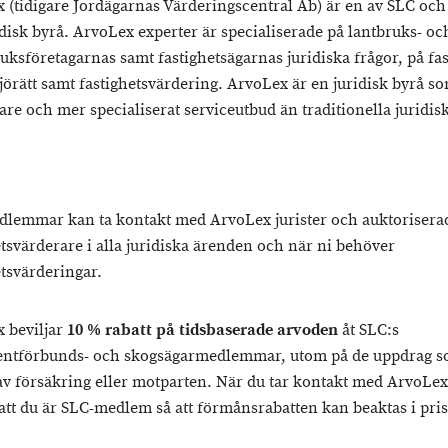
 (tidigare Jordägarnas Värderingscentral Ab) är en av SLC oc
idisk byrå. ArvoLex experter är specialiserade på lantbruks- oc
uksföretagarnas samt fastighetsägarnas juridiska frågor, på fas
jörätt samt fastighetsvärdering. ArvoLex är en juridisk byrå s
dare och mer specialiserat serviceutbud än traditionella juridis
lemmar kan ta kontakt med ArvoLex jurister och auktorisera
etsvärderare i alla juridiska ärenden och när ni behöver
etsvärderingar.
 beviljar
10 % rabatt på tidsbaserade arvoden
åt SLC:s
entförbunds- och skogsägarmedlemmar, utom på de uppdrag 
 av försäkring eller motparten. När du tar kontakt med ArvoLex
 att du är SLC-medlem så att förmånsrabatten kan beaktas i pris