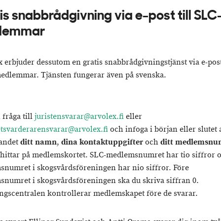
is snabbrådgivning via e-post till SLC
lemmar
 erbjuder dessutom en gratis snabbrådgivningstjänst via e-post 
edlemmar. Tjänsten fungerar även på svenska.
fråga till
juristensvarar@arvolex.fi
eller
etsvarderarensvarar@arvolex.fi
och infoga i början eller slutet 
andet
ditt namn
,
dina kontaktuppgifter
och
ditt medlemsn
hittar på medlemskortet. SLC-medlemsnumret har tio siffror 
numret i skogsvårdsföreningen har nio siffror. Före
numret i skogsvårdsföreningen ska du skriva siffran 0.
ngscentralen kontrollerar medlemskapet före de svarar.