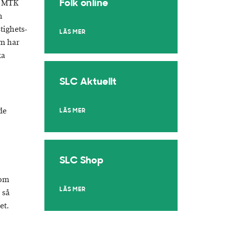
h MTK
Folk online
h
tighets-
LÄS MER
om har
ka
SLC Aktuellt
de
LÄS MER
SLC Shop
som
LÄS MER
 så
et.