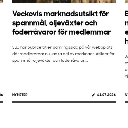
Veckovis marknadsutsikt för
spannmål, oljeväxter och
foderråvaror för medlemmar
SLC har publicerat en samlingssida på vår webbplats
där medlemmar nu kan ta del av marknadsutsikter för
J
spannmål, oljeväxter och foderråvaror....
m
o
h
26
NYHETER
11.07.2026
N