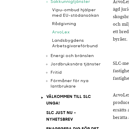
ArvoLex
Sakkunnigtjänster
ägd jur
Vipu-ombud hjälper
med EU-stödansökan
skogsbr
och mil
Rådgivning
ett bre
ArvoLex
byråer.
​Landsbygdens
Arbetsgivareförbund
Energi och bränslen
SLC-med
Jordbruksnära tjänster
fastigh
Fritid
fastigh
Förmåner för nya
lantbrukare
ArvoLex
VÄLKOMMEN TILL SLC
produc
UNGA!
ersätts
SLC JUST NU -
berätta
NYHETSBREV