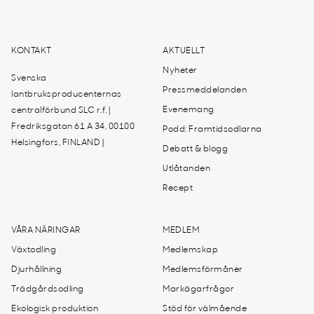
KONTAKT
AKTUELLT
Nyheter
Svenska
Pressmeddelanden
lantbruksproducenternas
Evenemang
centralförbund SLC r.f. |
Fredriksgatan 61 A 34, 00100
Podd: Framtidsodlarna
Helsingfors, FINLAND |
Debatt & blogg
Utlåtanden
Recept
VÅRA NÄRINGAR
MEDLEM
Växtodling
Medlemskap
Djurhållning
Medlemsförmåner
Trädgårdsodling
Markägarfrågor
Ekologisk produktion
Stöd för välmående