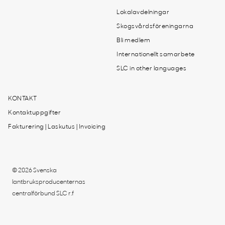
Lokalavdelningar
Skogsvårdsföreningarna
Bli medlem
Internationellt samarbete
SLC in other languages
KONTAKT
Kontaktuppgifter
Fakturering | Laskutus | Invoicing
© 2026 Svenska
lantbruksproducenternas
centralförbund SLC r.f