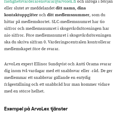
fastighetsvarderarensvarar@arvolex.fi
och infoga i början
eller slutet av meddelandet
ditt namn
,
dina
kontaktuppgifter
och
ditt medlemsnummer
, som du
hittar på medlemskortet. SLC-medlemsnumret har tio
siffror och medlemsnumret i skogsvårdsföreningen har
nio siffror. Före medlemsnumret i skogsvårdsföreningen
ska du skriva siffran 0. Värderingscentralen kontrollerar
medlemskapet före de svarar.
ArvoLex expert Ellinor Sundqvist och Antti Orama svarar
dig inom två vardagar med ett snabbsvar eller -råd. De ger
medlemmar ett snabbsvar gällande en entydig
frågeställning och ett snabbråd hur man kommer vidare
med en större helhet.
Exempel på ArvoLex tjänster