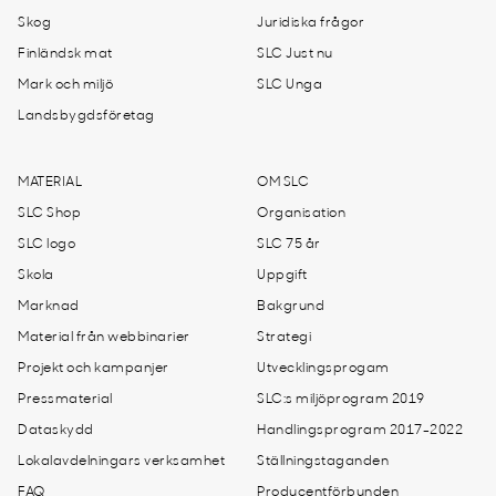
Skog
Juridiska frågor
Finländsk mat
SLC Just nu
Mark och miljö
SLC Unga
Landsbygdsföretag
MATERIAL
OM SLC
SLC Shop
Organisation
SLC logo
SLC 75 år
Skola
Uppgift
Marknad
Bakgrund
Material från webbinarier
Strategi
Projekt och kampanjer
Utvecklingsprogam
Pressmaterial
SLC:s miljöprogram 2019
Dataskydd
Handlingsprogram 2017-2022
Lokalavdelningars verksamhet
Ställningstaganden
FAQ
Producentförbunden