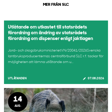
MER FRÅN SLC
Utlåtande om utkastet till statsrådets
förordning om ändring av statsrådets
förordning om dispenser enligt jaktlagen
Jord- och skogsbruksministerietVN/20041/2026Svenska
lantbruksproducenternas centralförbund SLC r.f. tackar för
möjligheten att lämna utlåtande om u...
UTLÅTANDEN
07.08.2026
14
AUG.