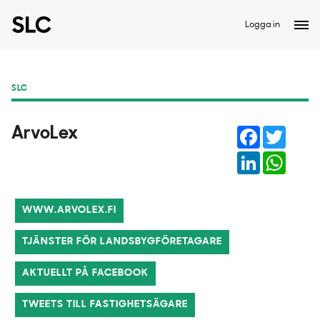
Logga in
SLC
Facebook
Twitter
ArvoLex
LinkedIn
Whats
WWW.ARVOLEX.FI
TJÄNSTER FÖR LANDSBYGFÖRETAGARE
AKTUELLT PÅ FACEBOOK
TWEETS TILL FASTIGHETSÄGARE