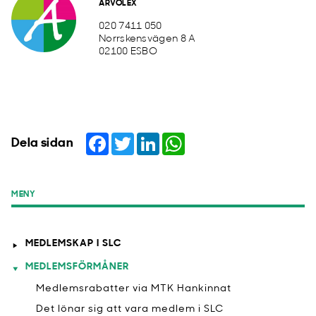
ARVOLEX
020 7411 050
Norrskensvägen 8 A
02100 ESBO
Facebook
Twitter
LinkedIn
WhatsApp
Dela sidan
MENY
MEDLEMSKAP I SLC
MEDLEMSFÖRMÅNER
Medlemsrabatter via MTK Hankinnat
​Det lönar sig att vara medlem i SLC