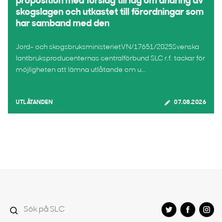
proposition med förslag till lag om ändring av
skogslagen och utkastet till förordningar som
har samband med den
Jord- och skogsbruksministerietVN/17651/2025Svenska
lantbruksproducenternas centralförbund SLC r.f. tackar för
möjligheten att lämna utlåtande om u...
UTLÅTANDEN
07.08.2026