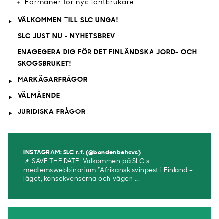
Förmåner för nya lantbrukare
VÄLKOMMEN TILL SLC UNGA!
SLC JUST NU - NYHETSBREV
ENAGEGERA DIG FÖR DET FINLÄNDSKA JORD- OCH
SKOGSBRUKET!
MARKÄGARFRÅGOR
VÄLMÅENDE
JURIDISKA FRÅGOR
INSTAGRAM: SLC r.f. (@bondenbehovs)
📌 SAVE THE DATE! Välkommen på SLC:s
medlemswebbinarium ”Afrikansk svinpest i Finland –
läget, konsekvenserna och vägen ...