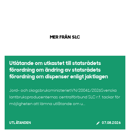
MER FRÅN SLC
Utlåtande om utkastet till statsrådets
förordning om ändring av statsrådets
förordning om dispenser enligt jaktlagen
Jord- och skogsbruksministerietVN/20041/2026Svenska
lantbruksproducenternas centralförbund SLC r.f. tackar för
möjligheten att lämna utlåtande om u...
UTLÅTANDEN
07.08.2026