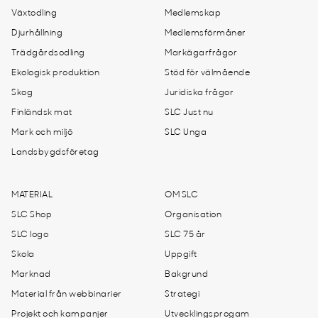
Växtodling
Medlemskap
Djurhållning
Medlemsförmåner
Trädgårdsodling
Markägarfrågor
Ekologisk produktion
Stöd för välmående
Skog
Juridiska frågor
Finländsk mat
SLC Just nu
Mark och miljö
SLC Unga
Landsbygdsföretag
MATERIAL
OM SLC
SLC Shop
Organisation
SLC logo
SLC 75 år
Skola
Uppgift
Marknad
Bakgrund
Material från webbinarier
Strategi
Projekt och kampanjer
Utvecklingsprogam