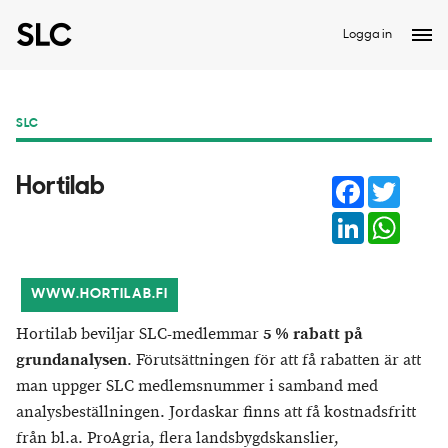
Logga in
SLC
Facebook
Twitter
​Hortilab
LinkedIn
Whats
WWW.HORTILAB.FI
Hortilab beviljar SLC-medlemmar
5 % rabatt på
grundanalysen
. Förutsättningen för att få rabatten är att
man uppger SLC medlemsnummer i samband med
analysbeställningen. Jordaskar finns att få kostnadsfritt
från bl.a. ProAgria, flera landsbygdskanslier,