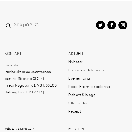
KONTAKT
AKTUELLT
Nyheter
Svenska
Pressmeddelanden
lantbruksproducenternas
Evenemang
centralförbund SLC r.f. |
Fredriksgatan 61 A 34, 00100
Podd: Framtidsodlarna
Helsingfors, FINLAND |
Debatt & blogg
Utlåtanden
Recept
VÅRA NÄRINGAR
MEDLEM