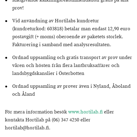
Riktgivande kalkningsrekommendation gratis på alla
prov!
Vid användning av Hortilabs kundretur
(kundreturkod: 603818) betalar man endast 12,90 euro
postavgift (+ moms) oberoende av paketets storlek.
Fakturering i samband med analysresultaten.
Ordnad uppsamling och gratis transport av prov under
våren och hösten från flera lantbruksaffärer och
landsbygdskanslier i Österbotten
Ordnad uppsamling av prover även i Nyland, Åboland
och Åland
För mera information besök
www.hortilab.fi
eller
kontakta Hortilab på (06) 347 4250 eller
hortilab@hortilab.fi.