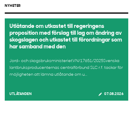
NYHETER
Utlåtande om utkastet till regeringens
proposition med förslag till lag om ändring av
skogslagen och utkastet till förordningar som
har samband med den
Jord- och skogsbruksministerietVN/17651/2025Svenska
lantbruksproducenternas centralförbund SLC r.f. tackar för
möjligheten att lämna utlåtande om u...
UTLÅTANDEN
07.08.2026