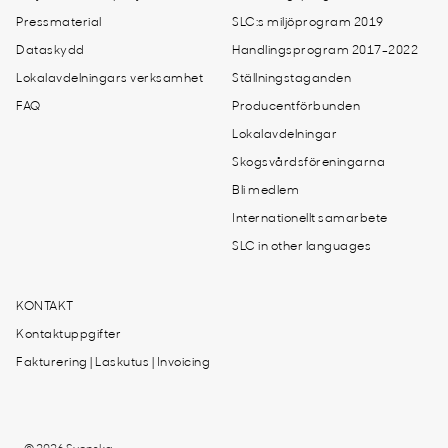
Pressmaterial
SLC:s miljöprogram 2019
Dataskydd
Handlingsprogram 2017-2022
Lokalavdelningars verksamhet
Ställningstaganden
FAQ
Producentförbunden
Lokalavdelningar
Skogsvårdsföreningarna
Bli medlem
Internationellt samarbete
SLC in other languages
KONTAKT
Kontaktuppgifter
Fakturering | Laskutus | Invoicing