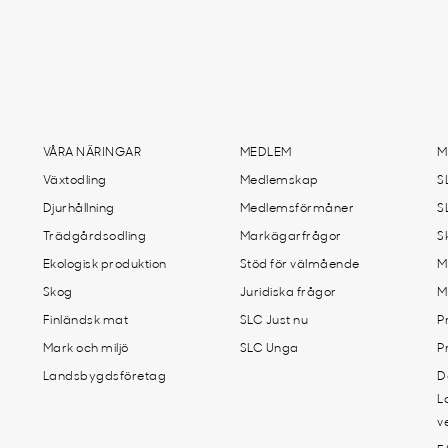
VÅRA NÄRINGAR
MEDLEM
M
Växtodling
Medlemskap
S
Djurhållning
Medlemsförmåner
S
Trädgårdsodling
Markägarfrågor
S
Ekologisk produktion
Stöd för välmående
M
Skog
Juridiska frågor
M
Finländsk mat
SLC Just nu
P
Mark och miljö
SLC Unga
P
Landsbygdsföretag
D
L
v