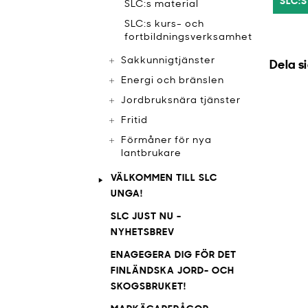
SLC:S
SLC:s material
SLC:s kurs- och
fortbildningsverksamhet
Sakkunnigtjänster
Dela s
Energi och bränslen
Jordbruksnära tjänster
Fritid
Förmåner för nya
lantbrukare
VÄLKOMMEN TILL SLC
UNGA!
SLC JUST NU -
NYHETSBREV
ENAGEGERA DIG FÖR DET
FINLÄNDSKA JORD- OCH
SKOGSBRUKET!