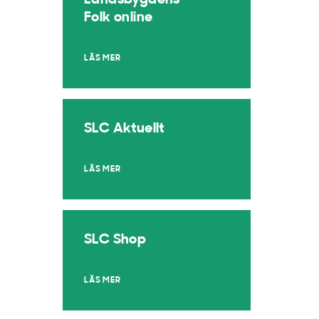
Landsbygdens
Folk online
LÄS MER
SLC Aktuellt
LÄS MER
SLC Shop
LÄS MER