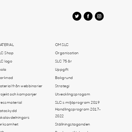
ATERIAL
OM SLC
LC Shop
Organisation
LC logo
SLC 75 år
kola
Uppgift
arknad
Bakgrund
aterial från webbinarier
Strategi
rojekt och kampanjer
Utvecklingsprogam
ressmaterial
SLC:s miljöprogram 2019
Handlingsprogram 2017-
ataskydd
2022
okalavdelningars
erksamhet
Ställningstaganden