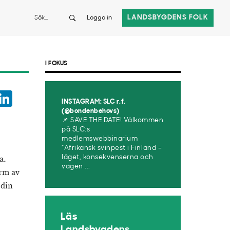
Sök
LANDSBYGDENS FOLK
Logga in
I FOKUS
ook
witter
LinkedIn
INSTAGRAM: SLC r.f.
App
(@bondenbehovs)
📌 SAVE THE DATE! Välkommen
på SLC:s
medlemswebbinarium
”Afrikansk svinpest i Finland –
a.
läget, konsekvenserna och
vägen ...
orm av
 din
Läs