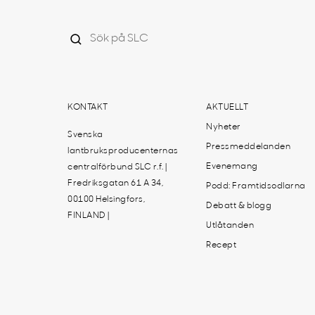
KONTAKT
AKTUELLT
Nyheter
Svenska
Pressmeddelanden
lantbruksproducenternas
Evenemang
centralförbund SLC r.f. |
Fredriksgatan 61 A 34,
Podd: Framtidsodlarna
00100 Helsingfors,
Debatt & blogg
FINLAND |
Utlåtanden
Recept