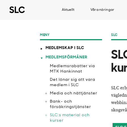
Aktuellt
Våra näringar
MENY
SLC
MEDLEMSKAP I SLC
SL
MEDLEMSFÖRMÅNER
ku
Medlemsrabatter via
MTK Hankinnat
​Det lönar sig att vara
medlem i SLC
SLC erb
Media och nättjänster
vägledn
Bank- och
webbina
försäkringstjänster
skogsvå
SLC:s material och
kurser