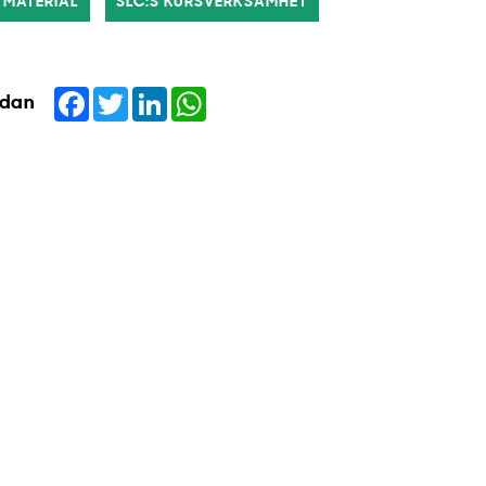
 MATERIAL
SLC:S KURSVERKSAMHET
Facebook
Twitter
LinkedIn
WhatsApp
idan