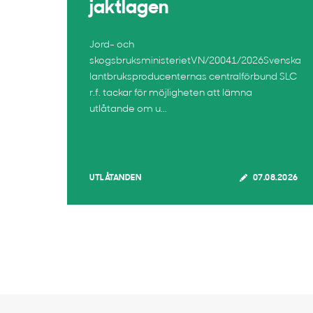
jaktlagen
Jord- och
skogsbruksministerietVN/20041/2026Svenska
lantbruksproducenternas centralförbund SLC
r.f. tackar för möjligheten att lämna
utlåtande om u...
UTLÅTANDEN
07.08.2026