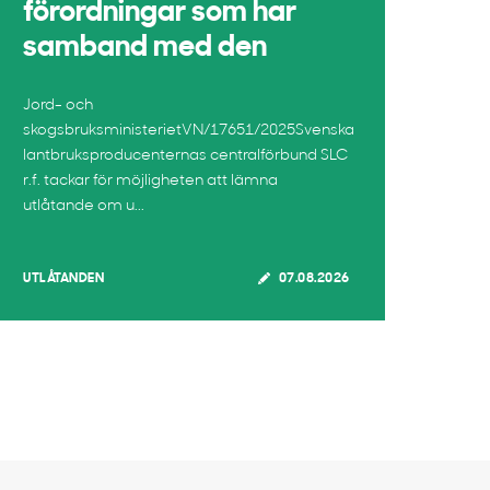
förordningar som har
samband med den
Jord- och
skogsbruksministerietVN/17651/2025Svenska
lantbruksproducenternas centralförbund SLC
r.f. tackar för möjligheten att lämna
utlåtande om u...
UTLÅTANDEN
07.08.2026