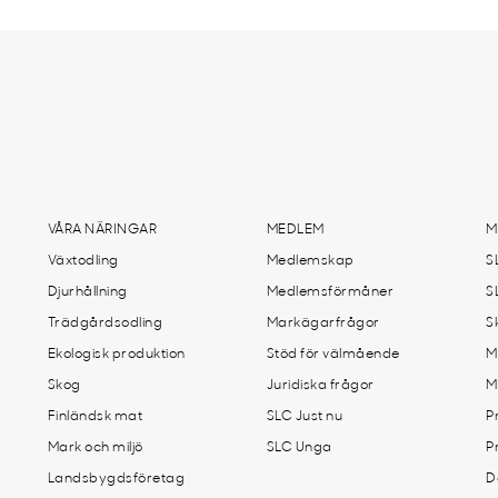
VÅRA NÄRINGAR
MEDLEM
M
Växtodling
Medlemskap
S
Djurhållning
Medlemsförmåner
S
Trädgårdsodling
Markägarfrågor
S
Ekologisk produktion
Stöd för välmående
M
Skog
Juridiska frågor
M
Finländsk mat
SLC Just nu
P
Mark och miljö
SLC Unga
P
Landsbygdsföretag
D