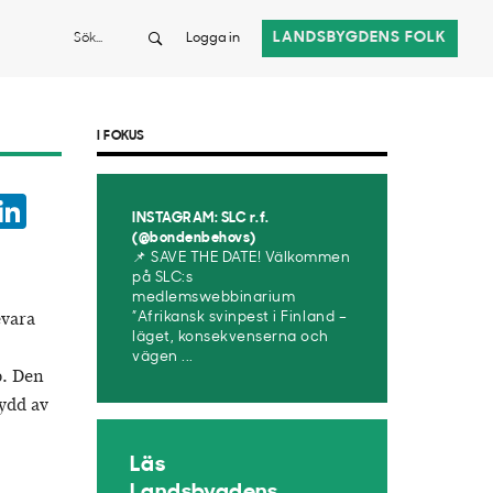
Sök
LANDSBYGDENS FOLK
Logga in
I FOKUS
ook
witter
LinkedIn
INSTAGRAM: SLC r.f.
App
(@bondenbehovs)
📌 SAVE THE DATE! Välkommen
på SLC:s
medlemswebbinarium
evara
”Afrikansk svinpest i Finland –
läget, konsekvenserna och
vägen ...
p. Den
ydd av
Läs