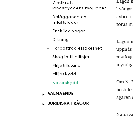
Lagen m
Vindkraft -
Tvångsi
landsbygdens möjlighet
avbruti
Anläggande av
friluftsleder
föras m
Enskilda vägar
Dikning
Lagen m
Förbättrad elsäkerhet
uppnås 
markäga
Skog intill ellinjer
myndig
Miljötillstånd
Miljöskydd
Om NTM-
Naturskydd
beslute
VÄLMÅENDE
ägaren 
JURIDISKA FRÅGOR
Naturvå