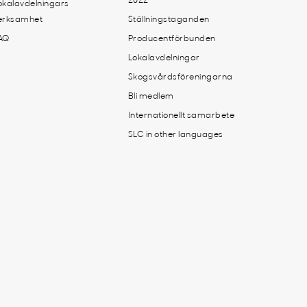
2022
okalavdelningars
erksamhet
Ställningstaganden
AQ
Producentförbunden
Lokalavdelningar
Skogsvårdsföreningarna
Bli medlem
Internationellt samarbete
SLC in other languages