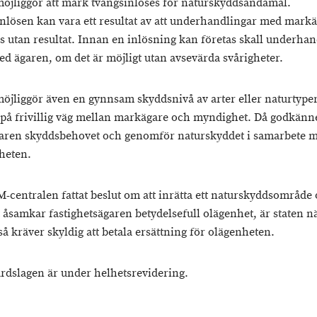
öjliggör att mark tvångsinlöses för naturskyddsändamål.
nlösen kan vara ett resultat av att underhandlingar med mark
ts utan resultat. Innan en inlösning kan företas skall underha
ed ägaren, om det är möjligt utan avsevärda svårigheter.
öjliggör även en gynnsam skyddsnivå av arter eller naturtype
på frivillig väg mellan markägare och myndighet. Då godkänn
ren skyddsbehovet och genomför naturskyddet i samarbete 
heten.
centralen fattat beslut om att inrätta ett naturskyddsområde
t åsamkar fastighetsägaren betydelsefull olägenhet, är staten n
så kräver skyldig att betala ersättning för olägenheten.
rdslagen är under helhetsrevidering.