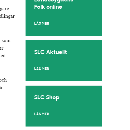
Landsbygdens
Folk online
ägare
ndlingar
LÄS MER
r som
er
SLC Aktuellt
med
LÄS MER
 och
är
SLC Shop
LÄS MER