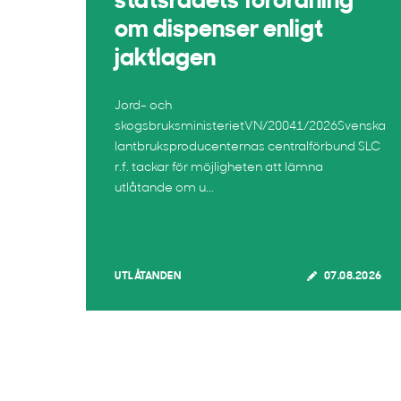
statsrådets förordning
om dispenser enligt
jaktlagen
Jord- och
skogsbruksministerietVN/20041/2026Svenska
lantbruksproducenternas centralförbund SLC
r.f. tackar för möjligheten att lämna
utlåtande om u...
UTLÅTANDEN
07.08.2026