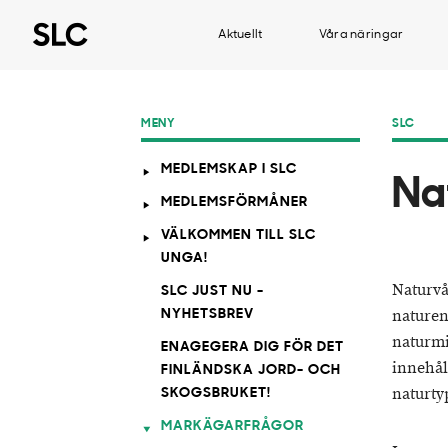
Aktuellt
Våra näringar
MENY
SLC
MEDLEMSKAP I SLC
Na
MEDLEMSFÖRMÅNER
VÄLKOMMEN TILL SLC
UNGA!
Naturvå
SLC JUST NU -
naturen
NYHETSBREV
naturmi
ENAGEGERA DIG FÖR DET
innehål
FINLÄNDSKA JORD- OCH
naturty
SKOGSBRUKET!
MARKÄGARFRÅGOR