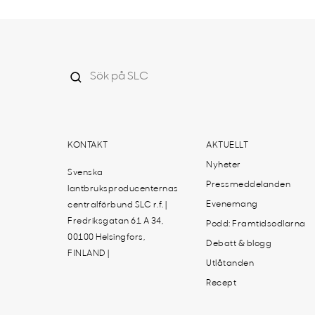
KONTAKT
AKTUELLT
Nyheter
Svenska
Pressmeddelanden
lantbruksproducenternas
Evenemang
centralförbund SLC r.f. |
Fredriksgatan 61 A 34,
Podd: Framtidsodlarna
00100 Helsingfors,
Debatt & blogg
FINLAND |
Utlåtanden
Recept