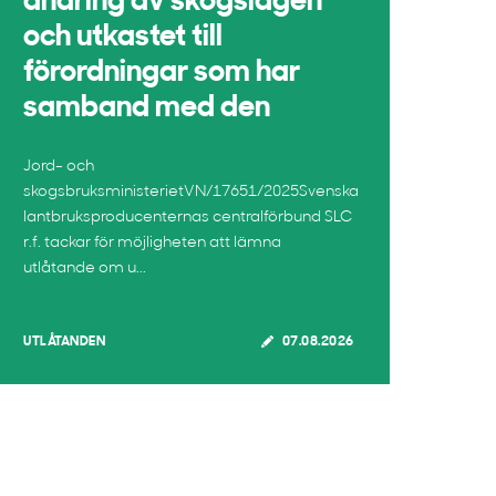
ändring av skogslagen
och utkastet till
förordningar som har
samband med den
Jord- och
skogsbruksministerietVN/17651/2025Svenska
lantbruksproducenternas centralförbund SLC
r.f. tackar för möjligheten att lämna
utlåtande om u...
UTLÅTANDEN
07.08.2026