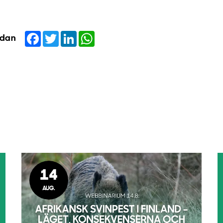
Facebook
Twitter
LinkedIn
WhatsApp
idan
14
AUG.