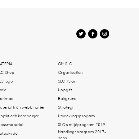
ATERIAL
OM SLC
LC Shop
Organisation
LC logo
SLC 75 år
kola
Uppgift
arknad
Bakgrund
aterial från webbinarier
Strategi
rojekt och kampanjer
Utvecklingsprogam
ressmaterial
SLC:s miljöprogram 2019
Handlingsprogram 2017-
ataskydd