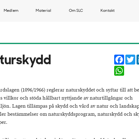
Medlem
Material
Om SLC
Kontakt
Faceb
T
turskydd
Whats
rdslagen (1096/1966) reglerar naturskyddet och syftar till att b
s villkor och stöda hållbart nyttjande av naturtillgångar och
ljön. Lagen tillämpas på skydd och vård av natur och landska
ler bestämmelser om naturskyddsprogram, naturskydd och sk
per.