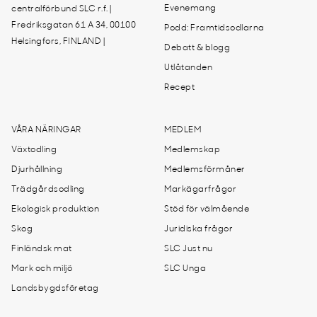
Evenemang
centralförbund SLC r.f. |
Fredriksgatan 61 A 34, 00100
Podd: Framtidsodlarna
Helsingfors, FINLAND |
Debatt & blogg
Utlåtanden
Recept
VÅRA NÄRINGAR
MEDLEM
Växtodling
Medlemskap
Djurhållning
Medlemsförmåner
Trädgårdsodling
Markägarfrågor
Ekologisk produktion
Stöd för välmående
Skog
Juridiska frågor
Finländsk mat
SLC Just nu
Mark och miljö
SLC Unga
Landsbygdsföretag