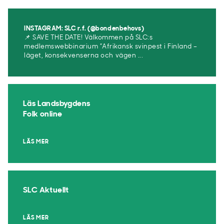
INSTAGRAM: SLC r.f. (@bondenbehovs)
📌 SAVE THE DATE! Välkommen på SLC:s
medlemswebbinarium ”Afrikansk svinpest i Finland –
läget, konsekvenserna och vägen ...
Läs Landsbygdens
Folk online
LÄS MER
SLC Aktuellt
LÄS MER