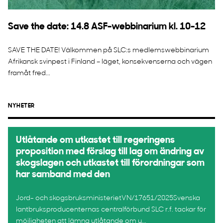
Save the date: 14.8 ASF-webbinarium kl. 10-12
SAVE THE DATE! Välkommen på SLC:s medlemswebbinarium
Afrikansk svinpest i Finland – läget, konsekvenserna och vägen
framåt fred...
NYHETER
Utlåtande om utkastet till regeringens
proposition med förslag till lag om ändring av
skogslagen och utkastet till förordningar som
har samband med den
Jord- och skogsbruksministerietVN/17651/2025Svenska
lantbruksproducenternas centralförbund SLC r.f. tackar för
möjligheten att lämna utlåtande om u...