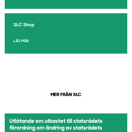
SLC Shop
LÄS MER
MER FRÅN SLC
Utlåtande om utkastet till statsrådets
förordning om ändring av statsrådets