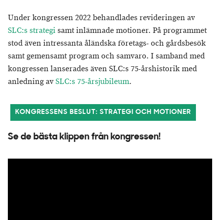
Under kongressen 2022 behandlades revideringen av
SLC:s strategi
samt inlämnade motioner. På programmet
stod även intressanta åländska företags- och gårdsbesök
samt gemensamt program och samvaro. I samband med
kongressen lanserades även SLC:s 75-årshistorik med
anledning av
SLC:s 75-årsjubileum
.
KONGRESSENS BESLUT: STRATEGI OCH MOTIONER
Se de bästa klippen från kongressen!