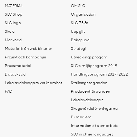
MATERIAL
OM SLC
SLC Shop
Organisation
SLC logo
SLC 75 år
Skola
Uppgift
Marknad
Bakgrund
Material från webbinarier
Strategi
Projekt och kampanjer
Utvecklingsprogam
Pressmaterial
SLC:s miljöprogram 2019
Dataskydd
Handlingsprogram 2017-2022
Lokalavdelningars verksamhet
Ställningstaganden
FAQ
Producentförbunden
Lokalavdelningar
Skogsvårdsföreningarna
Bli medlem
Internationellt samarbete
SLC in other languages