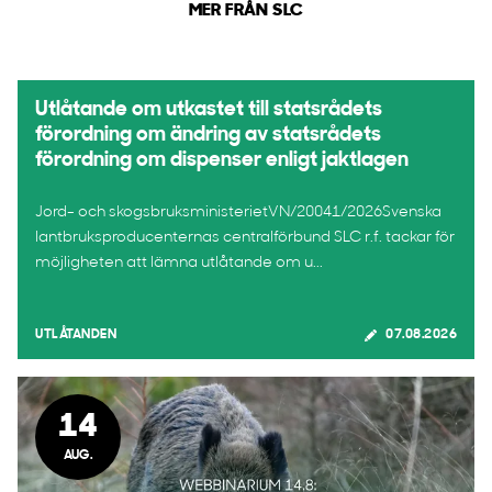
MER FRÅN SLC
Utlåtande om utkastet till statsrådets
förordning om ändring av statsrådets
förordning om dispenser enligt jaktlagen
Jord- och skogsbruksministerietVN/20041/2026Svenska
lantbruksproducenternas centralförbund SLC r.f. tackar för
möjligheten att lämna utlåtande om u...
UTLÅTANDEN
07.08.2026
14
AUG.