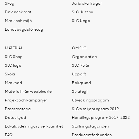
Skog
Juridiska frågor
Finländsk mat
SLC Just nu
Mark och miljö
SLC Unga
Landsbygdsföretag
MATERIAL
OM SLC
SLC Shop
Organisation
SLC logo
SLC 75 år
Skola
Uppgift
Marknad
Bakgrund
Material från webbinarier
Strategi
Projekt och kampanjer
Utvecklingsprogam
Pressmaterial
SLC:s miljöprogram 2019
Dataskydd
Handlingsprogram 2017-2022
Lokalavdelningars verksamhet
Ställningstaganden
FAQ
Producentförbunden