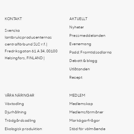
KONTAKT
AKTUELLT
Nyheter
Svenska
Pressmeddelanden
lantbruksproducenternas
Evenemang
centralförbund SLC r.f. |
Fredriksgatan 61 A 34, 00100
Podd: Framtidsodlarna
Helsingfors, FINLAND |
Debatt & blogg
Utlåtanden
Recept
VÅRA NÄRINGAR
MEDLEM
Växtodling
Medlemskap
Djurhållning
Medlemsförmåner
Trädgårdsodling
Markägarfrågor
Ekologisk produktion
Stöd för välmående