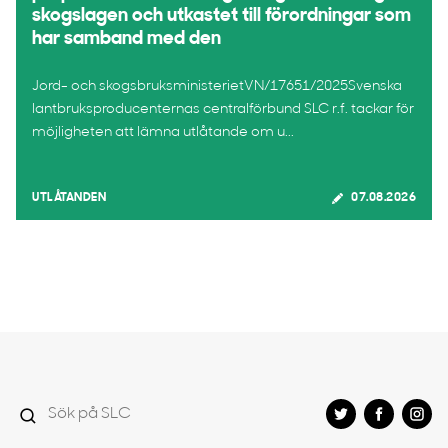
skogslagen och utkastet till förordningar som
har samband med den
Jord- och skogsbruksministerietVN/17651/2025Svenska
lantbruksproducenternas centralförbund SLC r.f. tackar för
möjligheten att lämna utlåtande om u...
UTLÅTANDEN
07.08.2026