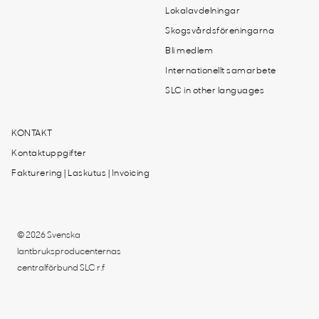
Lokalavdelningar
Skogsvårdsföreningarna
Bli medlem
Internationellt samarbete
SLC in other languages
KONTAKT
Kontaktuppgifter
Fakturering | Laskutus | Invoicing
© 2026 Svenska
lantbruksproducenternas
centralförbund SLC r.f