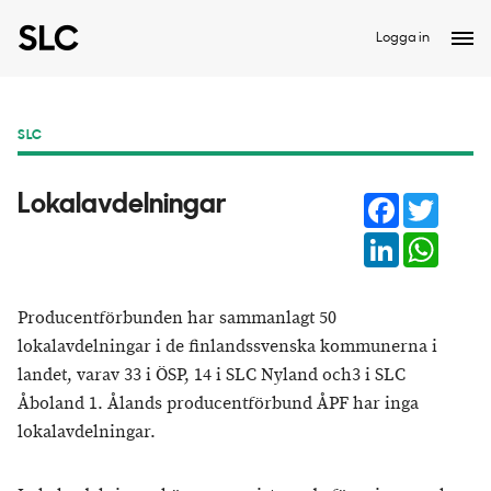
Logga in
SLC
Facebook
Twitter
Lokalavdelningar
LinkedIn
Whats
Producentförbunden har sammanlagt 50
lokalavdelningar i de finlandssvenska kommunerna i
landet, varav 33 i ÖSP, 14 i SLC Nyland och3 i SLC
Åboland 1. Ålands producentförbund ÅPF har inga
lokalavdelningar.