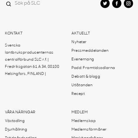
KONTAKT
AKTUELLT
Nyheter
Svenska
Pressmeddelanden
lantbruksproducenternas
Evenemang
centralförbund SLC r.f. |
Fredriksgatan 61 A 34, 00100
Podd: Framtidsodlarna
Helsingfors, FINLAND |
Debatt & blogg
Utlåtanden
Recept
VÅRA NÄRINGAR
MEDLEM
Växtodling
Medlemskap
Djurhållning
Medlemsförmåner