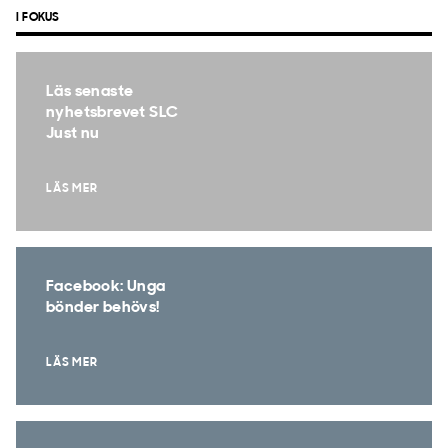
I FOKUS
Läs senaste
nyhetsbrevet SLC
Just nu
LÄS MER
Facebook: Unga
bönder behövs!
LÄS MER