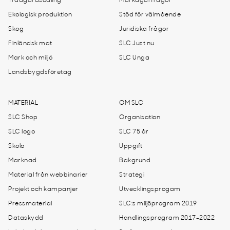
Trädgårdsodling
Markägarfrågor
Ekologisk produktion
Stöd för välmående
Skog
Juridiska frågor
Finländsk mat
SLC Just nu
Mark och miljö
SLC Unga
Landsbygdsföretag
MATERIAL
OM SLC
SLC Shop
Organisation
SLC logo
SLC 75 år
Skola
Uppgift
Marknad
Bakgrund
Material från webbinarier
Strategi
Projekt och kampanjer
Utvecklingsprogam
Pressmaterial
SLC:s miljöprogram 2019
Dataskydd
Handlingsprogram 2017-2022