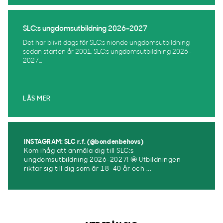
SLC:s ungdomsutbildning 2026–2027
Det har blivit dags för SLC:s nionde ungdomsutbildning
sedan starten år 2001. SLC:s ungdomsutbildning 2026–
2027...
LÄS MER
INSTAGRAM: SLC r.f. (@bondenbehovs)
Kom ihåg att anmäla dig till SLC:s
ungdomsutbildning 2026-2027! 🤩 Utbildningen
riktar sig till dig som är 18–40 år och ...