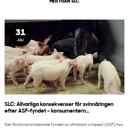
MER FRÅN SLC
31
JULI
SLC: Allvarliga konsekvenser för svinnäringen
efter ASF-fyndet – konsumentern...
Det första konstaterade fyndet av afrikansk svinpest (ASF) hos