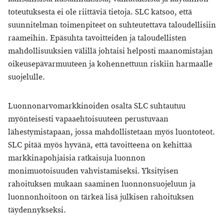
toteutuksesta ei ole riittäviä tietoja. SLC katsoo, että
suunnitelman toimenpiteet on suhteutettava taloudellisiin
raameihin. Epäsuhta tavoitteiden ja taloudellisten
mahdollisuuksien välillä johtaisi helposti maanomistajan
oikeusepävarmuuteen ja kohennettuun riskiin harmaalle
suojelulle.
Luonnonarvomarkkinoiden osalta SLC suhtautuu
myönteisesti vapaaehtoisuuteen perustuvaan
lähestymistapaan, jossa mahdollistetaan myös luontoteot.
SLC pitää myös hyvänä, että tavoitteena on kehittää
markkinapohjaisia ratkaisuja luonnon
monimuotoisuuden vahvistamiseksi. Yksityisen
rahoituksen mukaan saaminen luonnonsuojeluun ja
luonnonhoitoon on tärkeä lisä julkisen rahoituksen
täydennykseksi.