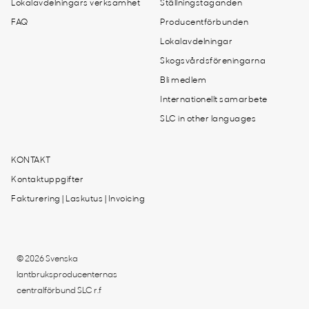
Lokalavdelningars verksamhet
Ställningstaganden
FAQ
Producentförbunden
Lokalavdelningar
Skogsvårdsföreningarna
Bli medlem
Internationellt samarbete
SLC in other languages
KONTAKT
Kontaktuppgifter
Fakturering | Laskutus | Invoicing
© 2026 Svenska
lantbruksproducenternas
centralförbund SLC r.f