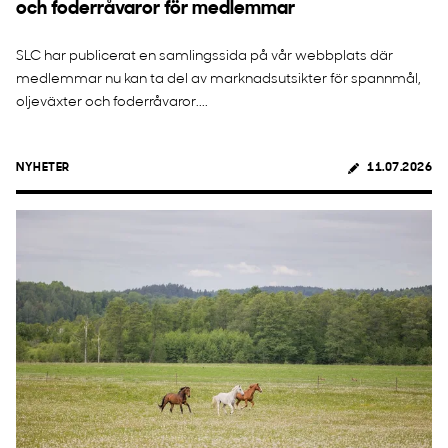
och foderråvaror för medlemmar
SLC har publicerat en samlingssida på vår webbplats där
medlemmar nu kan ta del av marknadsutsikter för spannmål,
oljeväxter och foderråvaror....
NYHETER
11.07.2026