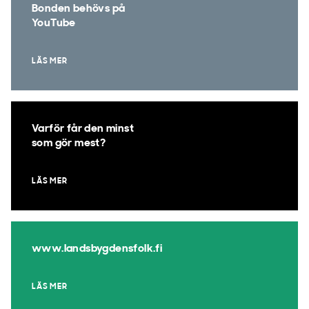
Bonden behövs på
YouTube
LÄS MER
Varför får den minst
som gör mest?
LÄS MER
www.landsbygdensfolk.fi
LÄS MER