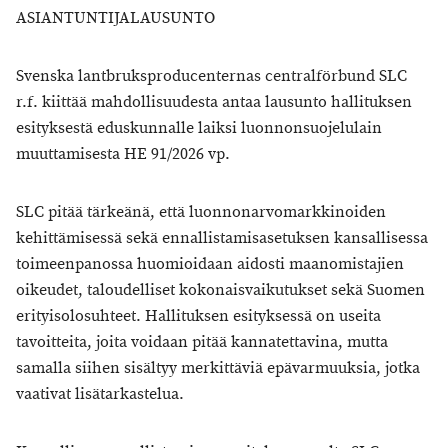
ASIANTUNTIJALAUSUNTO
Svenska lantbruksproducenternas centralförbund SLC
r.f. kiittää mahdollisuudesta antaa lausunto hallituksen
esityksestä eduskunnalle laiksi luonnonsuojelulain
muuttamisesta HE 91/2026 vp.
SLC pitää tärkeänä, että luonnonarvomarkkinoiden
kehittämisessä sekä ennallistamisasetuksen kansallisessa
toimeenpanossa huomioidaan aidosti maanomistajien
oikeudet, taloudelliset kokonaisvaikutukset sekä Suomen
erityisolosuhteet. Hallituksen esityksessä on useita
tavoitteita, joita voidaan pitää kannatettavina, mutta
samalla siihen sisältyy merkittäviä epävarmuuksia, jotka
vaativat lisätarkastelua.