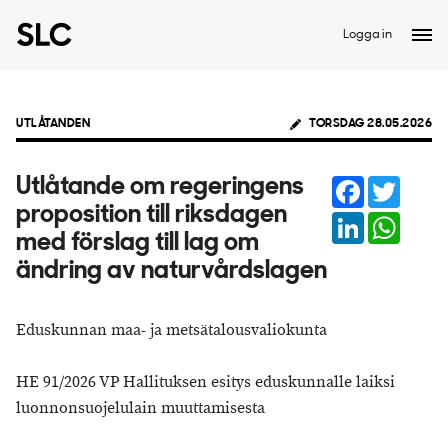
Logga in
UTLÅTANDEN
TORSDAG 28.05.2026
Facebook
Twitter
Utlåtande om regeringens
proposition till riksdagen
LinkedIn
Whats
med förslag till lag om
ändring av naturvårdslagen
Eduskunnan maa- ja metsätalousvaliokunta
HE 91/2026 VP Hallituksen esitys eduskunnalle laiksi
luonnonsuojelulain muuttamisesta