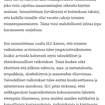
joka voisi rajoittaa maanomistajien oikeutta käyttää
maitaan. Suunnitelman hyväksyntä ei kuitenkaan takaisi,
että kaikille toimille olisi varattu rahoja toimien
toimeenpanemiseen. Tämä voisi mahdollisesti johtaa jopa
harmaaseen suojeluun.
Itse suunnitelman osalta SLC katsoo, että toimien
vaikutusten arvioinnissa tulee ympäristövaikutusten
lisäksi arvioida kattavasti myös taloudelliset ja
yhteiskunnalliset vaikutukset. Tämä koskee sekä
yksityistä että julkista sektoria, maa- ja metsätaloutta,
työpaikkoja, aluekehitystä ja maaseudun elinvoimaa.
Taloudelliset vaikutukset tulee esittää konkreettisessa ja
mitattavassa muodossa. SLC pitää tärkeänä, ettei
seikkaperäistä laajavaikutteista kokonaisuutta lähetetä
eteenpäin tilanteessa, jossa muiden maiden esityksistä ja
kansallisista kustannuksista, vaikutuksista ja käytännön