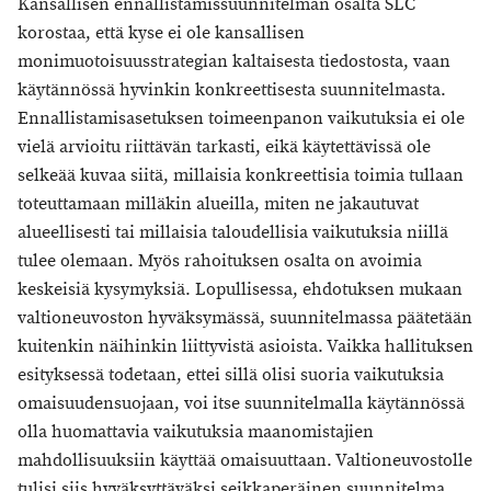
Kansallisen ennallistamissuunnitelman osalta SLC
korostaa, että kyse ei ole kansallisen
monimuotoisuusstrategian kaltaisesta tiedostosta, vaan
käytännössä hyvinkin konkreettisesta suunnitelmasta.
Ennallistamisasetuksen toimeenpanon vaikutuksia ei ole
vielä arvioitu riittävän tarkasti, eikä käytettävissä ole
selkeää kuvaa siitä, millaisia konkreettisia toimia tullaan
toteuttamaan milläkin alueilla, miten ne jakautuvat
alueellisesti tai millaisia taloudellisia vaikutuksia niillä
tulee olemaan. Myös rahoituksen osalta on avoimia
keskeisiä kysymyksiä. Lopullisessa, ehdotuksen mukaan
valtioneuvoston hyväksymässä, suunnitelmassa päätetään
kuitenkin näihinkin liittyvistä asioista. Vaikka hallituksen
esityksessä todetaan, ettei sillä olisi suoria vaikutuksia
omaisuudensuojaan, voi itse suunnitelmalla käytännössä
olla huomattavia vaikutuksia maanomistajien
mahdollisuuksiin käyttää omaisuuttaan. Valtioneuvostolle
tulisi siis hyväksyttäväksi seikkaperäinen suunnitelma,