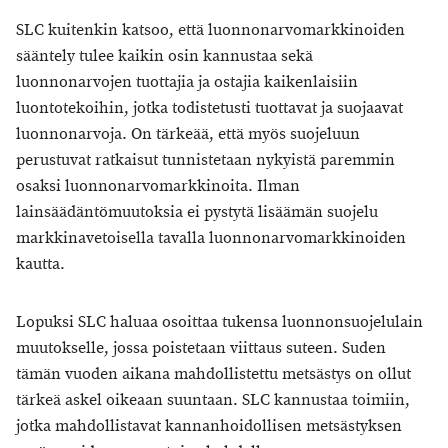
SLC kuitenkin katsoo, että luonnonarvomarkkinoiden
sääntely tulee kaikin osin kannustaa sekä
luonnonarvojen tuottajia ja ostajia kaikenlaisiin
luontotekoihin, jotka todistetusti tuottavat ja suojaavat
luonnonarvoja. On tärkeää, että myös suojeluun
perustuvat ratkaisut tunnistetaan nykyistä paremmin
osaksi luonnonarvomarkkinoita. Ilman
lainsäädäntömuutoksia ei pystytä lisäämän suojelu
markkinavetoisella tavalla luonnonarvomarkkinoiden
kautta.
Lopuksi SLC haluaa osoittaa tukensa luonnonsuojelulain
muutokselle, jossa poistetaan viittaus suteen. Suden
tämän vuoden aikana mahdollistettu metsästys on ollut
tärkeä askel oikeaan suuntaan. SLC kannustaa toimiin,
jotka mahdollistavat kannanhoidollisen metsästyksen