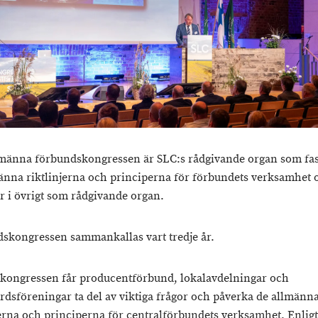
männa förbundskongressen är SLC:s rådgivande organ som fast
änna riktlinjerna och principerna för förbundets verksamhet 
r i övrigt som rådgivande organ.
skongressen sammankallas vart tredje år.
ongressen får producentförbund, lokalavdelningar och
rdsföreningar ta del av viktiga frågor och påverka de allmänn
jerna och principerna för centralförbundets verksamhet. Enligt