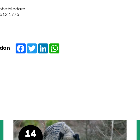
mhetsledare
 512 1776
Facebook
Twitter
LinkedIn
WhatsApp
idan
14