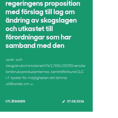
regeringens proposition
med förslag till lag om
ändring av skogslagen
och utkastet till
förordningar som har
samband med den
Jord- och
skogsbruksministerietVN/17651/2025Svenska
lantbruksproducenternas centralförbund SLC
r.f. tackar för möjligheten att lämna
utlåtande om u...
UTLÅTANDEN
07.08.2026