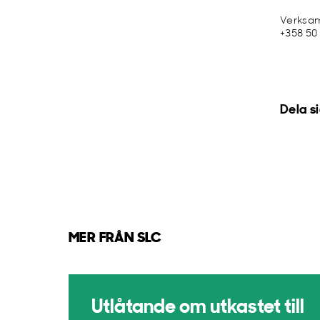
Verksa
+358 50
Dela s
MER FRÅN SLC
Utlåtande om utkastet till