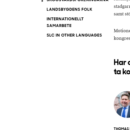
SKOGSVÅRDSFÖRENINGARNA
stadgar
LANDSBYGDENS FOLK
samt st
INTERNATIONELLT
SAMARBETE
Motione
SLC IN OTHER LANGUAGES
kongres
Har 
ta k
THOMAS 