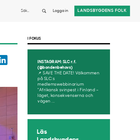
Sök
LANDSBYGDENS FOLK
Logga in
I FOKUS
ook
witter
LinkedIn
INSTAGRAM: SLC r.f.
App
(@bondenbehovs)
📌 SAVE THE DATE! Välkommen
på SLC:s
medlemswebbinarium
”Afrikansk svinpest i Finland –
läget, konsekvenserna och
vägen ...
Läs