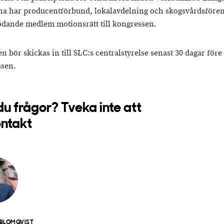
na har producentförbund, lokalavdelning och skogsvårdsföre
ödande medlem motionsrätt till kongressen.
n bör skickas in till SLC:s centralstyrelse senast 30 dagar före
sen.
du frågor? Tveka inte att
ontakt
BLOMQVIST