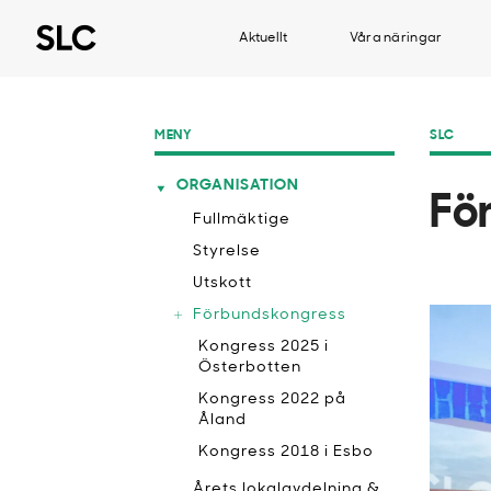
Aktuellt
Våra näringar
MENY
SLC
ORGANISATION
Fö
Fullmäktige
Styrelse
Utskott
Förbundskongress
Kongress 2025 i
Österbotten
Kongress 2022 på
Åland
Kongress 2018 i Esbo
Årets lokalavdelning &