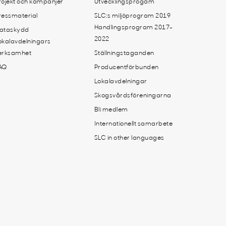
rojekt och kampanjer
Utvecklingsprogam
ressmaterial
SLC:s miljöprogram 2019
Handlingsprogram 2017-
ataskydd
2022
okalavdelningars
erksamhet
Ställningstaganden
AQ
Producentförbunden
Lokalavdelningar
Skogsvårdsföreningarna
Bli medlem
Internationellt samarbete
SLC in other languages