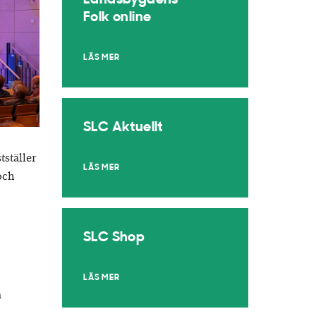
Landsbygdens
Folk online
LÄS MER
SLC Aktuellt
ställer
LÄS MER
och
SLC Shop
LÄS MER
a