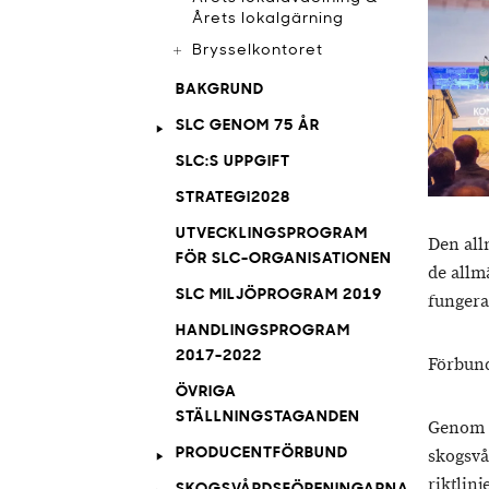
Årets lokalgärning
Brysselkontoret
BAKGRUND
SLC GENOM 75 ÅR
SLC:S UPPGIFT
STRATEGI2028
UTVECKLINGSPROGRAM
Den all
FÖR SLC-ORGANISATIONEN
de allm
SLC MILJÖPROGRAM 2019
fungera
HANDLINGSPROGRAM
2017-2022
Förbund
ÖVRIGA
STÄLLNINGSTAGANDEN
Genom k
PRODUCENTFÖRBUND
skogsvå
riktlin