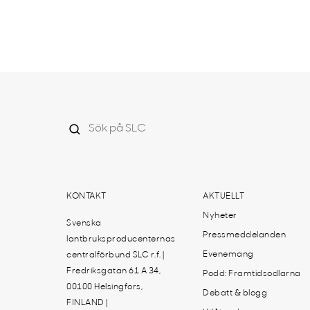
KONTAKT
AKTUELLT
Nyheter
Svenska
Pressmeddelanden
lantbruksproducenternas
Evenemang
centralförbund SLC r.f. |
Fredriksgatan 61 A 34,
Podd: Framtidsodlarna
00100 Helsingfors,
Debatt & blogg
FINLAND |