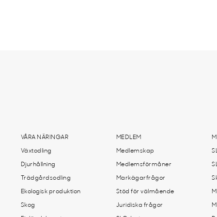
VÅRA NÄRINGAR
MEDLEM
M
Växtodling
Medlemskap
S
Djurhållning
Medlemsförmåner
S
Trädgårdsodling
Markägarfrågor
S
Ekologisk produktion
Stöd för välmående
M
Skog
Juridiska frågor
M