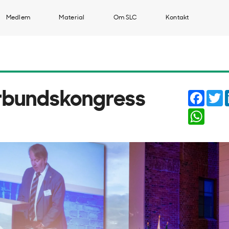
Medlem
Material
Om SLC
Kontakt
Faceb
T
rbundskongress
Whats