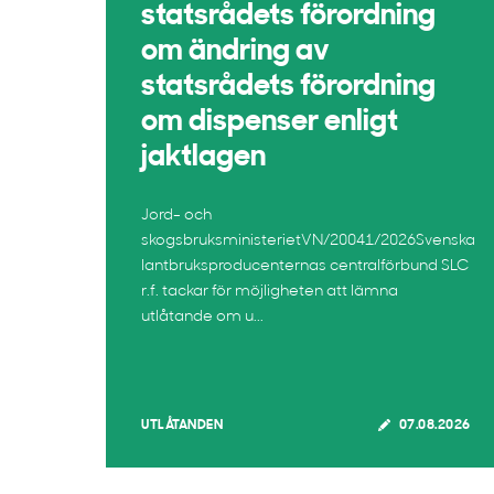
statsrådets förordning
om ändring av
statsrådets förordning
om dispenser enligt
jaktlagen
Jord- och
skogsbruksministerietVN/20041/2026Svenska
lantbruksproducenternas centralförbund SLC
r.f. tackar för möjligheten att lämna
utlåtande om u...
UTLÅTANDEN
07.08.2026