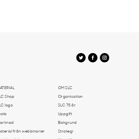
ATERIAL
OM SLC
LC Shop
Organisation
LC logo
SLC 75 år
kola
Uppgift
arknad
Bakgrund
aterial från webbinarier
Strategi