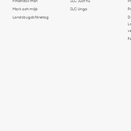
Finländsk mat
SLC Just nu
P
Mark och miljö
SLC Unga
P
Landsbygdsföretag
D
L
v
F