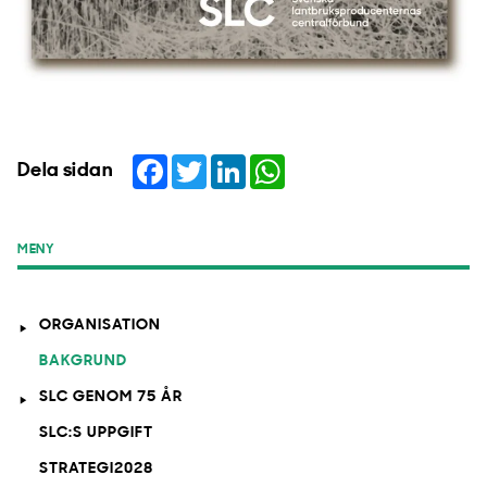
Facebook
Twitter
LinkedIn
WhatsApp
Dela sidan
MENY
ORGANISATION
BAKGRUND
SLC GENOM 75 ÅR
SLC:S UPPGIFT
STRATEGI2028