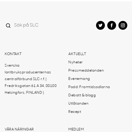
KONTAKT
AKTUELLT
Nyheter
Svenska
Pressmeddelanden
lantbruksproducenternas
Evenemang
centralförbund SLC r.f. |
Fredriksgatan 61 A 34, 00100
Podd: Framtidsodlarna
Helsingfors, FINLAND |
Debatt & blogg
Utlåtanden
Recept
VÅRA NÄRINGAR
MEDLEM