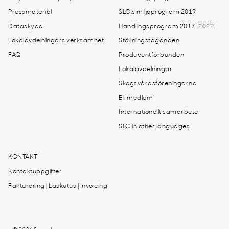
Pressmaterial
SLC:s miljöprogram 2019
Dataskydd
Handlingsprogram 2017-2022
Lokalavdelningars verksamhet
Ställningstaganden
FAQ
Producentförbunden
Lokalavdelningar
Skogsvårdsföreningarna
Bli medlem
Internationellt samarbete
SLC in other languages
KONTAKT
Kontaktuppgifter
Fakturering | Laskutus | Invoicing