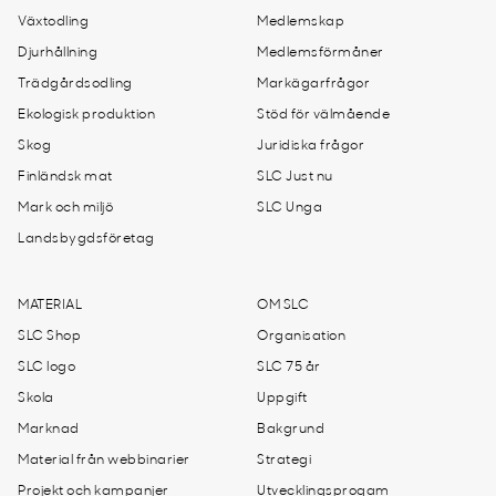
Växtodling
Medlemskap
Djurhållning
Medlemsförmåner
Trädgårdsodling
Markägarfrågor
Ekologisk produktion
Stöd för välmående
Skog
Juridiska frågor
Finländsk mat
SLC Just nu
Mark och miljö
SLC Unga
Landsbygdsföretag
MATERIAL
OM SLC
SLC Shop
Organisation
SLC logo
SLC 75 år
Skola
Uppgift
Marknad
Bakgrund
Material från webbinarier
Strategi
Projekt och kampanjer
Utvecklingsprogam