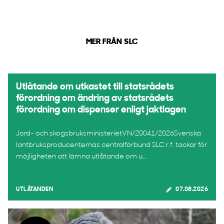
MER FRÅN SLC
Utlåtande om utkastet till statsrådets
förordning om ändring av statsrådets
förordning om dispenser enligt jaktlagen
Jord- och skogsbruksministerietVN/20041/2026Svenska
lantbruksproducenternas centralförbund SLC r.f. tackar för
möjligheten att lämna utlåtande om u...
UTLÅTANDEN
07.08.2026