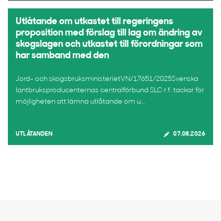
Utlåtande om utkastet till regeringens
proposition med förslag till lag om ändring av
skogslagen och utkastet till förordningar som
har samband med den
Jord- och skogsbruksministerietVN/17651/2025Svenska
lantbruksproducenternas centralförbund SLC r.f. tackar för
möjligheten att lämna utlåtande om u...
UTLÅTANDEN
07.08.2026