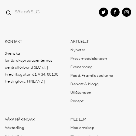
KONTAKT
AKTUELLT
Nyheter
Svenska
Pressmeddelanden
lantbruksproducenternas
Evenemang
centralförbund SLC r.f. |
Fredriksgatan 61 A 34, 00100
Podd: Framtidsodlarna
Helsingfors, FINLAND |
Debatt & blogg
Utlåtanden
Recept
VÅRA NÄRINGAR
MEDLEM
Växtodling
Medlemskap