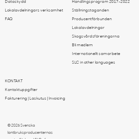
Dataskydd
Handlingsprogram 2017-2022
Lokalavdelningars verksamhet
Ställningstaganden
FAQ
Producentförbunden
Lokalavdelningar
Skogsvårdsföreningarna
Bli medlem
Internationellt samarbete
SLC in other languages
KONTAKT
Kontaktuppgifter
Fakturering | Laskutus | Invoicing
© 2026 Svenska
lantbruksproducenternas