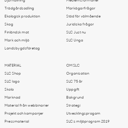
Djurhållning
Medlemsförmåner
Trädgårdsodling
Markägarfrågor
Ekologisk produktion
Stöd för välmående
Skog
Juridiska frågor
Finländsk mat
SLC Just nu
Mark och miljö
SLC Unga
Landsbygdsföretag
MATERIAL
OM SLC
SLC Shop
Organisation
SLC logo
SLC 75 år
Skola
Uppgift
Marknad
Bakgrund
Material från webbinarier
Strategi
Projekt och kampanjer
Utvecklingsprogam
Pressmaterial
SLC:s miljöprogram 2019