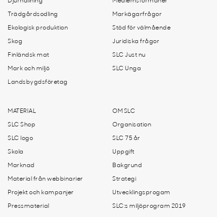
Djurhållning
Medlemsförmåner
Trädgårdsodling
Markägarfrågor
Ekologisk produktion
Stöd för välmående
Skog
Juridiska frågor
Finländsk mat
SLC Just nu
Mark och miljö
SLC Unga
Landsbygdsföretag
MATERIAL
OM SLC
SLC Shop
Organisation
SLC logo
SLC 75 år
Skola
Uppgift
Marknad
Bakgrund
Material från webbinarier
Strategi
Projekt och kampanjer
Utvecklingsprogam
Pressmaterial
SLC:s miljöprogram 2019