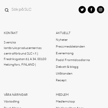
KONTAKT
AKTUELLT
Nyheter
Svenska
Pressmeddelanden
lantbruksproducenternas
Evenemang
centralförbund SLC r.f. |
Fredriksgatan 61 A 34, 00100
Podd: Framtidsodlarna
Helsingfors, FINLAND |
Debatt & blogg
Utlåtanden
Recept
VÅRA NÄRINGAR
MEDLEM
Växtodling
Medlemskap