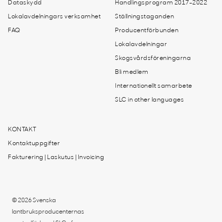
Dataskydd
Handlingsprogram 2017-2022
Lokalavdelningars verksamhet
Ställningstaganden
FAQ
Producentförbunden
Lokalavdelningar
Skogsvårdsföreningarna
Bli medlem
Internationellt samarbete
SLC in other languages
KONTAKT
Kontaktuppgifter
Fakturering | Laskutus | Invoicing
© 2026 Svenska
lantbruksproducenternas