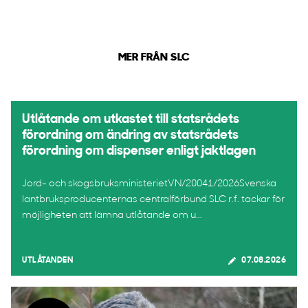
MER FRÅN SLC
Utlåtande om utkastet till statsrådets
förordning om ändring av statsrådets
förordning om dispenser enligt jaktlagen
Jord- och skogsbruksministerietVN/20041/2026Svenska
lantbruksproducenternas centralförbund SLC r.f. tackar för
möjligheten att lämna utlåtande om u...
UTLÅTANDEN
07.08.2026