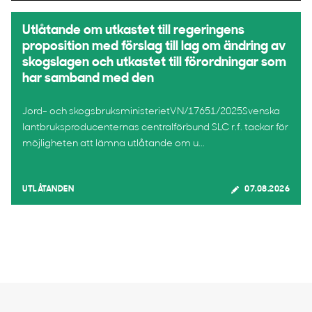
Utlåtande om utkastet till regeringens
proposition med förslag till lag om ändring av
skogslagen och utkastet till förordningar som
har samband med den
Jord- och skogsbruksministerietVN/17651/2025Svenska
lantbruksproducenternas centralförbund SLC r.f. tackar för
möjligheten att lämna utlåtande om u...
UTLÅTANDEN
07.08.2026