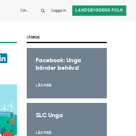
Sök
LANDSBYGDENS FOLK
Logga in
I FOKUS
ook
witter
LinkedIn
Facebook: Unga
App
bönder behövs!
LÄS MER
SLC Unga
LÄS MER