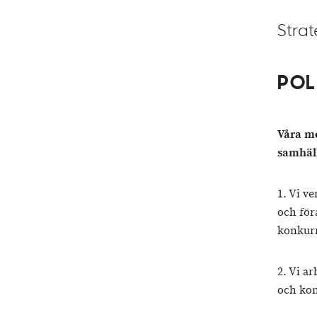
Stra
POL
Våra m
samhäll
1. Vi v
och för
konkurr
2. Vi ar
och kon