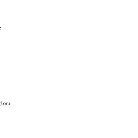
t
nd om