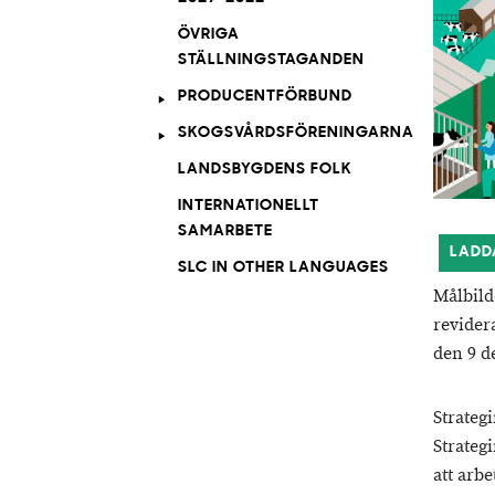
ÖVRIGA
STÄLLNINGSTAGANDEN
PRODUCENTFÖRBUND
SKOGSVÅRDSFÖRENINGARNA
LANDSBYGDENS FOLK
INTERNATIONELLT
SAMARBETE
LADD
SLC IN OTHER LANGUAGES
Målbilde
revider
den 9 d
Strateg
Strateg
att arb