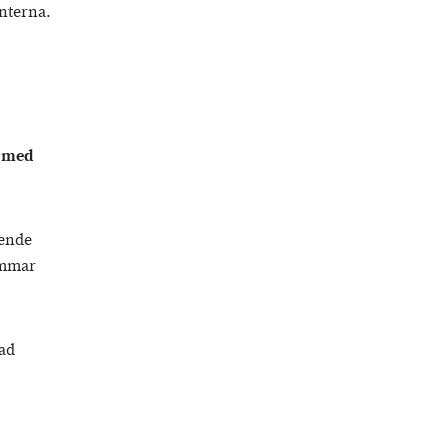
nterna.
t med
ående
emmar
kad