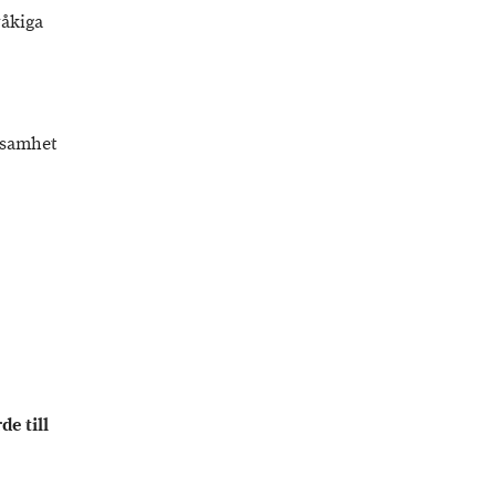
råkiga
ksamhet
e till