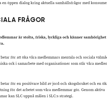
a en öppen dialog kring aktuella samhällsfrågor med konsume
IALA FRÅGOR
dlemmar är stolta, friska, lyckliga och känner samhörighe
ra.
arbetar för att öka våra medlemmars mentala och sociala välm
siska ork i samarbete med organisationer som står våra medl
arbetar för en positivare bild av jord-och skogsbruket och en ö
tning för det arbetet som våra medlemmar gör. Genom aktiva
ar kan SLC uppnå målen i SLC:s strategi.