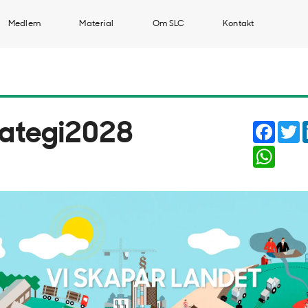
Medlem
Material
Om SLC
Kontakt
Faceb
T
rategi2028
Whats