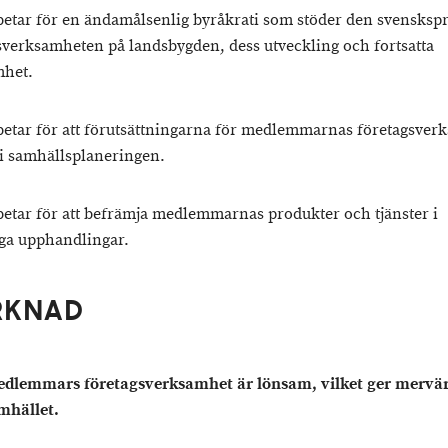
rbetar för en ändamålsenlig byråkrati som stöder den svensksp
sverksamheten på landsbygden, dess utveckling och fortsatta
mhet.
rbetar för att förutsättningarna för medlemmarnas företagsver
 i samhällsplaneringen.
rbetar för att befrämja medlemmarnas produkter och tjänster i
iga upphandlingar.
RKNAD
dlemmars företagsverksamhet är lönsam, vilket ger mervärd
mhället.