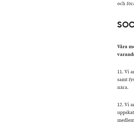
och för
SOC
Våra me
varand
11. Vi 
samt fy
nära.
12. Vi 
uppskat
medlemm