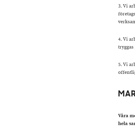
3. Vi a
företag
verksa
4. Vi a
tryggas
5. Vi a
offentl
MA
Våra me
hela sa