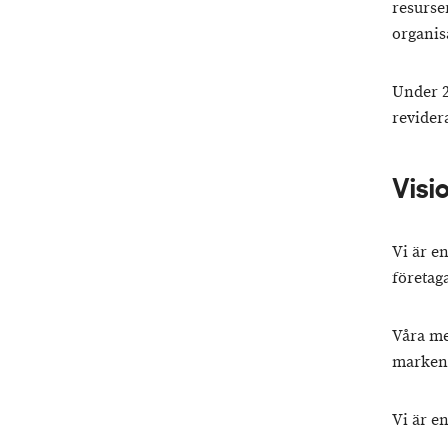
resurser
organisa
Under 2
revider
Visi
Vi är e
företag
Våra me
marken,
Vi är e