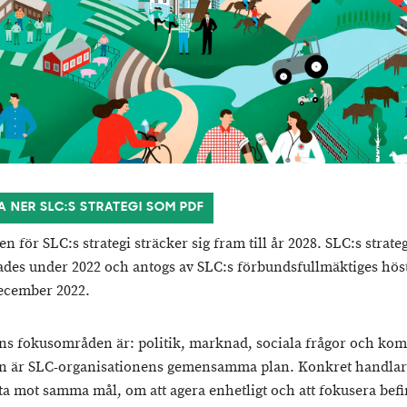
A NER SLC:S STRATEGI SOM PDF
n för SLC:s strategi sträcker sig fram till år 2028. SLC:s strate
ades under 2022 och antogs av SLC:s förbundsfullmäktiges hö
ecember 2022.
ins fokusområden är: politik, marknad, sociala frågor och ko
in är SLC-organisationens gemensamma plan. Konkret handlar
eta mot samma mål, om att agera enhetligt och att fokusera befi