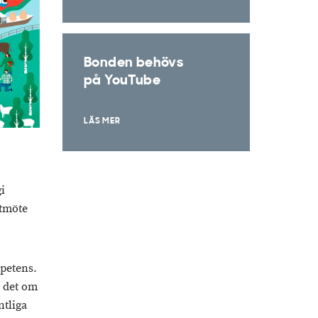
Bonden behövs
på YouTube
LÄS MER
gi
stmöte
mpetens.
 det om
ntliga