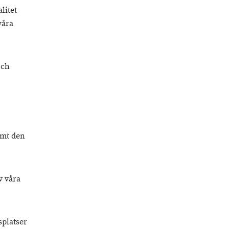
litet
våra
och
amt den
v våra
splatser