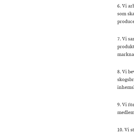
6. Vi ar
som ska
produce
7. Vi s
produkt
markna
8. Vi b
skogsbr
inhems
9. Vi fö
medlem
10. Vi 