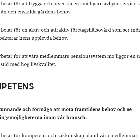
arbetar för att trygga och utveckla en smidigare avbytarservice
från den enskilda gårdens behov.
arbetar för en aktiv och attraktiv företagshälsovård som ser ind
pekterar hens upplevda behov.
arbetar för att våra medlemmars pensionssystem möjliggör en t
stid med hög livskvalitet.
PETENS
kunnande och förmåga att möta framtidens behov och se
ingsmöjligheterna inom vår bransch.
arbetar för kompetens och sakkunskap bland våra medlemmar,