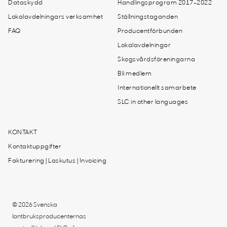
Dataskydd
Handlingsprogram 2017-2022
Lokalavdelningars verksamhet
Ställningstaganden
FAQ
Producentförbunden
Lokalavdelningar
Skogsvårdsföreningarna
Bli medlem
Internationellt samarbete
SLC in other languages
KONTAKT
Kontaktuppgifter
Fakturering | Laskutus | Invoicing
© 2026 Svenska
lantbruksproducenternas