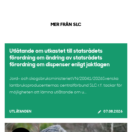
MER FRÅN SLC
Utlåtande om utkastet till statsrådets
förordning om ändring av statsrådets
förordning om dispenser enligt jaktlagen
Jord- och skogsbruksministerietVN/20041/2026Svenska
lantbruksproducenternas centralförbund SLC r.f. tackar för
möjligheten att lämna utlåtande om u...
UTLÅTANDEN
07.08.2026