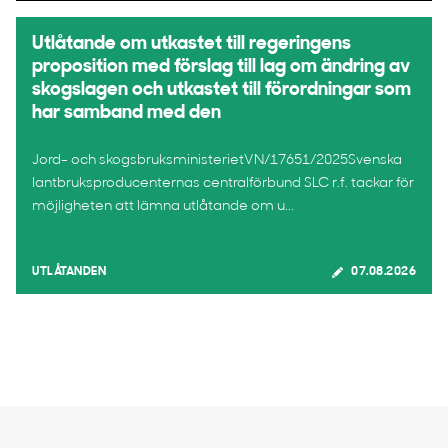
Utlåtande om utkastet till regeringens
proposition med förslag till lag om ändring av
skogslagen och utkastet till förordningar som
har samband med den
Jord- och skogsbruksministerietVN/17651/2025Svenska
lantbruksproducenternas centralförbund SLC r.f. tackar för
möjligheten att lämna utlåtande om u...
UTLÅTANDEN
07.08.2026