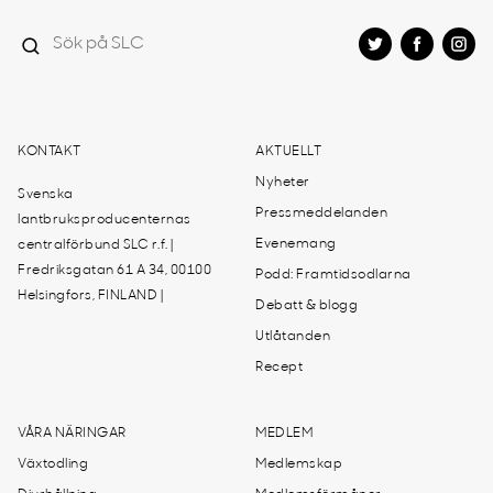
KONTAKT
AKTUELLT
Nyheter
Svenska
Pressmeddelanden
lantbruksproducenternas
Evenemang
centralförbund SLC r.f. |
Fredriksgatan 61 A 34, 00100
Podd: Framtidsodlarna
Helsingfors, FINLAND |
Debatt & blogg
Utlåtanden
Recept
VÅRA NÄRINGAR
MEDLEM
Växtodling
Medlemskap