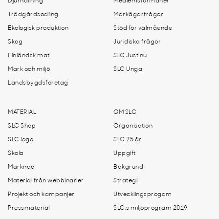
Djurhållning
Medlemsförmåner
Trädgårdsodling
Markägarfrågor
Ekologisk produktion
Stöd för välmående
Skog
Juridiska frågor
Finländsk mat
SLC Just nu
Mark och miljö
SLC Unga
Landsbygdsföretag
MATERIAL
OM SLC
SLC Shop
Organisation
SLC logo
SLC 75 år
Skola
Uppgift
Marknad
Bakgrund
Material från webbinarier
Strategi
Projekt och kampanjer
Utvecklingsprogam
Pressmaterial
SLC:s miljöprogram 2019