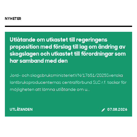
NYHETER
Utlåtande om utkastet till regeringens
proposition med förslag till lag om ändring av
skogslagen och utkastet till förordningar som
har samband med den
Jord- och skogsbruksministerietVN/17651/2025Svenska
lantbruksproducenternas centralförbund SLC r.f. tackar för
möjligheten att lämna utlåtande om u...
UTLÅTANDEN
07.08.2026