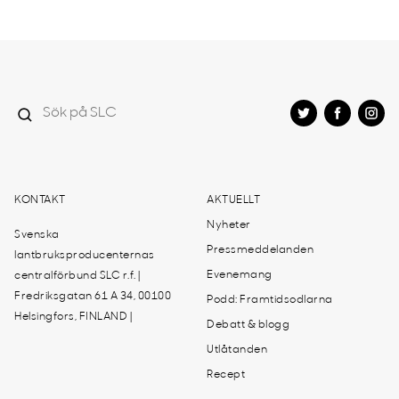
KONTAKT
AKTUELLT
Nyheter
Svenska
Pressmeddelanden
lantbruksproducenternas
Evenemang
centralförbund SLC r.f. |
Fredriksgatan 61 A 34, 00100
Podd: Framtidsodlarna
Helsingfors, FINLAND |
Debatt & blogg
Utlåtanden
Recept