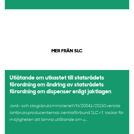
MER FRÅN SLC
Utlåtande om utkastet till statsrådets
förordning om ändring av statsrådets
förordning om dispenser enligt jaktlagen
Jord- och skogsbruksministerietVN/20041/2026Svenska
lantbruksproducenternas centralförbund SLC r.f. tackar för
möjligheten att lämna utlåtande om u...