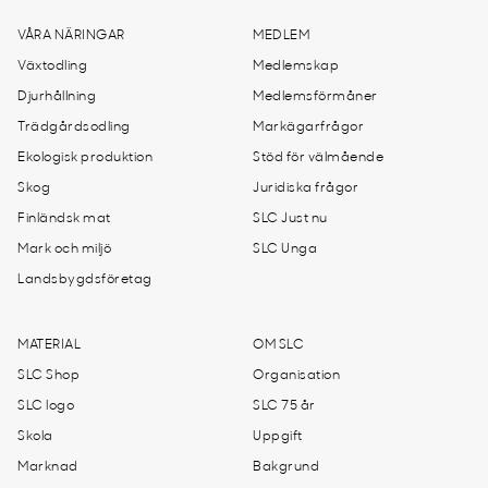
VÅRA NÄRINGAR
MEDLEM
Växtodling
Medlemskap
Djurhållning
Medlemsförmåner
Trädgårdsodling
Markägarfrågor
Ekologisk produktion
Stöd för välmående
Skog
Juridiska frågor
Finländsk mat
SLC Just nu
Mark och miljö
SLC Unga
Landsbygdsföretag
MATERIAL
OM SLC
SLC Shop
Organisation
SLC logo
SLC 75 år
Skola
Uppgift
Marknad
Bakgrund