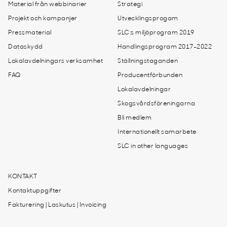
Material från webbinarier
Strategi
Projekt och kampanjer
Utvecklingsprogam
Pressmaterial
SLC:s miljöprogram 2019
Dataskydd
Handlingsprogram 2017-2022
Lokalavdelningars verksamhet
Ställningstaganden
FAQ
Producentförbunden
Lokalavdelningar
Skogsvårdsföreningarna
Bli medlem
Internationellt samarbete
SLC in other languages
KONTAKT
Kontaktuppgifter
Fakturering | Laskutus | Invoicing