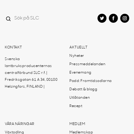
KONTAKT
AKTUELLT
Nyheter
Svenska
Pressmeddelanden
lantbruksproducenternas
Evenemang
centralförbund SLC r.f. |
Fredriksgatan 61 A 34, 00100
Podd: Framtidsodlarna
Helsingfors, FINLAND |
Debatt & blogg
Utlåtanden
Recept
VÅRA NÄRINGAR
MEDLEM
Växtodling
Medlemskap