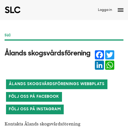
Logga in
SLC
Facebook
Twitter
Ålands skogsvårdsförening
LinkedIn
Whats
ÅLANDS SKOGSVÅRDSFÖRENINGS WEBBPLATS
FÖLJ OSS PÅ FACEBOOK
FÖLJ OSS PÅ INSTAGRAM
Kontakta Ålands skogsvårdsförening