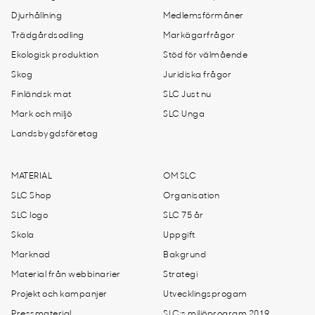
Djurhållning
Medlemsförmåner
Trädgårdsodling
Markägarfrågor
Ekologisk produktion
Stöd för välmående
Skog
Juridiska frågor
Finländsk mat
SLC Just nu
Mark och miljö
SLC Unga
Landsbygdsföretag
MATERIAL
OM SLC
SLC Shop
Organisation
SLC logo
SLC 75 år
Skola
Uppgift
Marknad
Bakgrund
Material från webbinarier
Strategi
Projekt och kampanjer
Utvecklingsprogam
Pressmaterial
SLC:s miljöprogram 2019