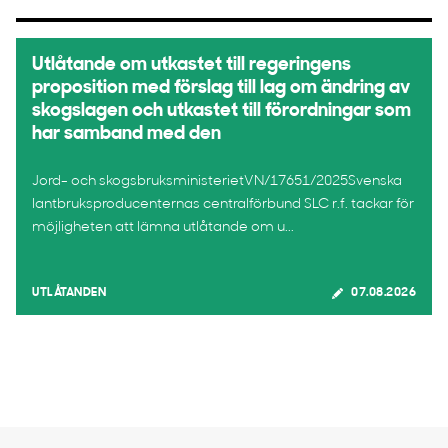
Utlåtande om utkastet till regeringens
proposition med förslag till lag om ändring av
skogslagen och utkastet till förordningar som
har samband med den
Jord- och skogsbruksministerietVN/17651/2025Svenska
lantbruksproducenternas centralförbund SLC r.f. tackar för
möjligheten att lämna utlåtande om u...
UTLÅTANDEN
07.08.2026