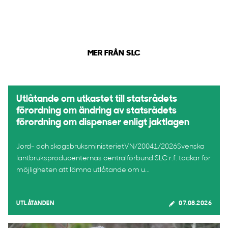
MER FRÅN SLC
Utlåtande om utkastet till statsrådets
förordning om ändring av statsrådets
förordning om dispenser enligt jaktlagen
Jord- och skogsbruksministerietVN/20041/2026Svenska
lantbruksproducenternas centralförbund SLC r.f. tackar för
möjligheten att lämna utlåtande om u...
UTLÅTANDEN
07.08.2026