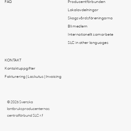
FAQ
Producentförbunden
Lokalavdelningar
Skogsvårdsföreningarna
Bli medlem
Internationellt samarbete
SLC in other languages
KONTAKT
Kontaktuppgifter
Fakturering | Laskutus | Invoicing
© 2026 Svenska
lantbruksproducenternas
centralförbund SLC r.f