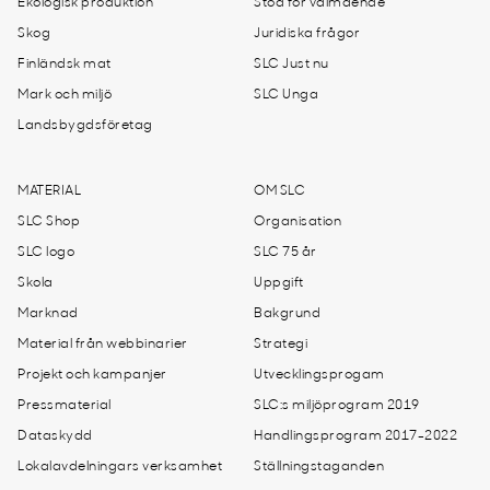
Ekologisk produktion
Stöd för välmående
Skog
Juridiska frågor
Finländsk mat
SLC Just nu
Mark och miljö
SLC Unga
Landsbygdsföretag
MATERIAL
OM SLC
SLC Shop
Organisation
SLC logo
SLC 75 år
Skola
Uppgift
Marknad
Bakgrund
Material från webbinarier
Strategi
Projekt och kampanjer
Utvecklingsprogam
Pressmaterial
SLC:s miljöprogram 2019
Dataskydd
Handlingsprogram 2017-2022
Lokalavdelningars verksamhet
Ställningstaganden