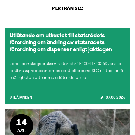
MER FRÅN SLC
Utlåtande om utkastet till statsrådets
förordning om ändring av statsrådets
förordning om dispenser enligt jaktlagen
Jord- och skogsbruksministerietVN/20041/2026Svenska
lantbruksproducenternas centralförbund SLC r.f. tackar för
möjligheten att lämna utlåtande om u...
UTLÅTANDEN
07.08.2026
14
AUG.