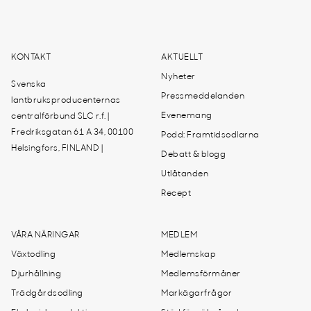
KONTAKT
AKTUELLT
Nyheter
Svenska
Pressmeddelanden
lantbruksproducenternas
Evenemang
centralförbund SLC r.f. |
Fredriksgatan 61 A 34, 00100
Podd: Framtidsodlarna
Helsingfors, FINLAND |
Debatt & blogg
Utlåtanden
Recept
VÅRA NÄRINGAR
MEDLEM
Växtodling
Medlemskap
Djurhållning
Medlemsförmåner
Trädgårdsodling
Markägarfrågor