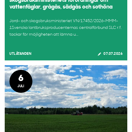
skogsbruksministeriets förordningar om
vattenfåglar, grågås, sädgås och sothöna
Jord- och skogsbruksministeriet VN/17452/2026-MMM-
1Svenska lantbruksproducenternas centralförbund SLC r.f.
tackar för möjligheten att lämna u...
UTLÅTANDEN
07.07.2026
6
JULI