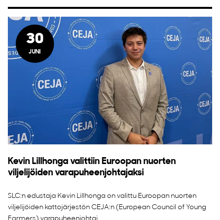
30
JUNI
Kevin Lillhonga valittiin Euroopan nuorten
viljelijöiden varapuheenjohtajaksi
SLC:n edustaja Kevin Lillhonga on valittu Euroopan nuorten
viljelijöiden kattojärjestön CEJA:n (European Council of Young
Farmers) varapuheenjohtaj...