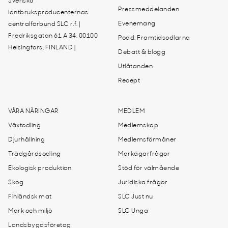
Svenska
Pressmeddelanden
lantbruksproducenternas
Evenemang
centralförbund SLC r.f. |
Fredriksgatan 61 A 34, 00100
Podd: Framtidsodlarna
Helsingfors, FINLAND |
Debatt & blogg
Utlåtanden
Recept
VÅRA NÄRINGAR
MEDLEM
Växtodling
Medlemskap
Djurhållning
Medlemsförmåner
Trädgårdsodling
Markägarfrågor
Ekologisk produktion
Stöd för välmående
Skog
Juridiska frågor
Finländsk mat
SLC Just nu
Mark och miljö
SLC Unga
Landsbygdsföretag