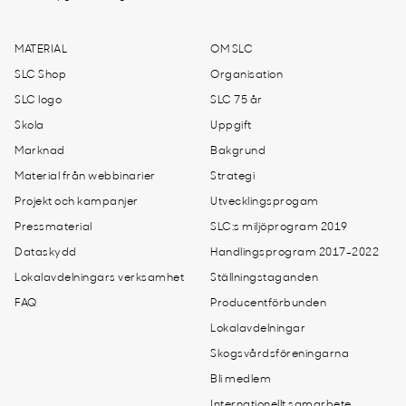
MATERIAL
OM SLC
SLC Shop
Organisation
SLC logo
SLC 75 år
Skola
Uppgift
Marknad
Bakgrund
Material från webbinarier
Strategi
Projekt och kampanjer
Utvecklingsprogam
Pressmaterial
SLC:s miljöprogram 2019
Dataskydd
Handlingsprogram 2017-2022
Lokalavdelningars verksamhet
Ställningstaganden
FAQ
Producentförbunden
Lokalavdelningar
Skogsvårdsföreningarna
Bli medlem
Internationellt samarbete