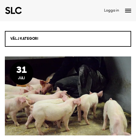
Logga in
31
JULI