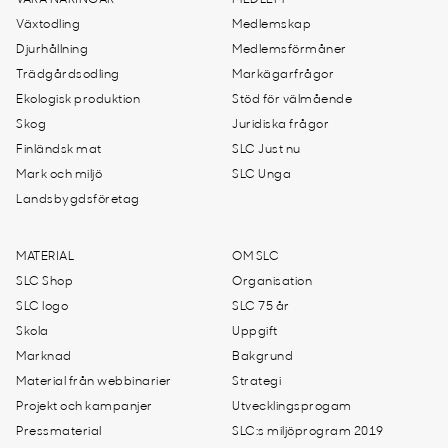
VÅRA NÄRINGAR
MEDLEM
Växtodling
Medlemskap
Djurhållning
Medlemsförmåner
Trädgårdsodling
Markägarfrågor
Ekologisk produktion
Stöd för välmående
Skog
Juridiska frågor
Finländsk mat
SLC Just nu
Mark och miljö
SLC Unga
Landsbygdsföretag
MATERIAL
OM SLC
SLC Shop
Organisation
SLC logo
SLC 75 år
Skola
Uppgift
Marknad
Bakgrund
Material från webbinarier
Strategi
Projekt och kampanjer
Utvecklingsprogam
Pressmaterial
SLC:s miljöprogram 2019