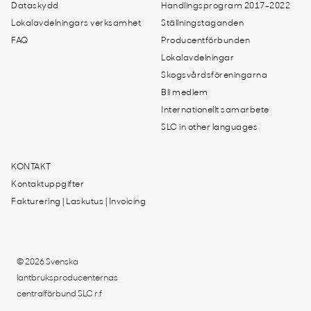
Dataskydd
Handlingsprogram 2017-2022
Lokalavdelningars verksamhet
Ställningstaganden
FAQ
Producentförbunden
Lokalavdelningar
Skogsvårdsföreningarna
Bli medlem
Internationellt samarbete
SLC in other languages
KONTAKT
Kontaktuppgifter
Fakturering | Laskutus | Invoicing
© 2026 Svenska
lantbruksproducenternas
centralförbund SLC r.f