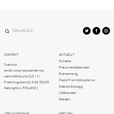
KONTAKT
AKTUELLT
Nyheter
Svenska
Pressmeddelanden
lantbruksproducenternas
Evenemang
centralförbund SLC r.f. |
Podd: Framtidsodlarna
Fredriksgatan 61 A 34, 00100
Debatt & blogg
Helsingfors, FINLAND |
Utlåtanden
Recept