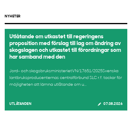
NYHETER
Utlåtande om utkastet till regeringens
proposition med förslag till lag om ändring av
skogslagen och utkastet till förordningar som
har samband med den
Jord- och skogsbruksministerietVN/17651/2025Svenska
lantbruksproducenternas centralförbund SLC r.f. tackar för
möjligheten att lämna utlåtande om u...
UTLÅTANDEN
07.08.2026