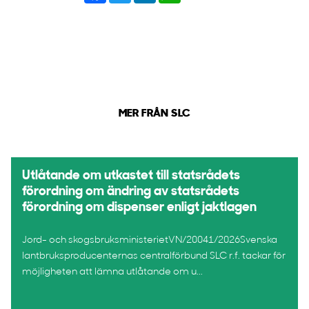
MER FRÅN SLC
Utlåtande om utkastet till statsrådets
förordning om ändring av statsrådets
förordning om dispenser enligt jaktlagen
Jord- och skogsbruksministerietVN/20041/2026Svenska
lantbruksproducenternas centralförbund SLC r.f. tackar för
möjligheten att lämna utlåtande om u...