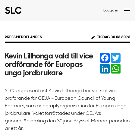
Logga in
PRESSMEDDELANDEN
TISDAG 30.06.2026
Facebook
Twitter
Kevin Lillhonga vald till vice
ordförande för Europas
LinkedIn
Whats
unga jordbrukare
SLC:s representant Kevin Lillhonga har valts till vice
ordförande för CEJA – European Council of Young
Farmers, som är paraplyorganisation för Europas unga
jordbrukare. Valet förrättades under CEJA:s
generalförsamling den 30 juni i Bryssel. Mandatperioden
är ett år.