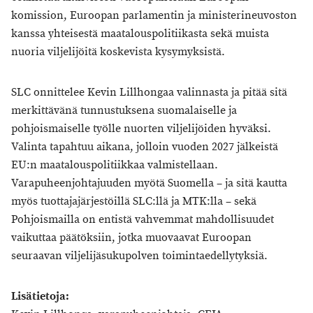
komission, Euroopan parlamentin ja ministerineuvoston
kanssa yhteisestä maatalouspolitiikasta sekä muista
nuoria viljelijöitä koskevista kysymyksistä.
SLC onnittelee Kevin Lillhongaa valinnasta ja pitää sitä
merkittävänä tunnustuksena suomalaiselle ja
pohjoismaiselle työlle nuorten viljelijöiden hyväksi.
Valinta tapahtuu aikana, jolloin vuoden 2027 jälkeistä
EU:n maatalouspolitiikkaa valmistellaan.
Varapuheenjohtajuuden myötä Suomella – ja sitä kautta
myös tuottajajärjestöillä SLC:llä ja MTK:lla – sekä
Pohjoismailla on entistä vahvemmat mahdollisuudet
vaikuttaa päätöksiin, jotka muovaavat Euroopan
seuraavan viljelijäsukupolven toimintaedellytyksiä.
Lisätietoja: