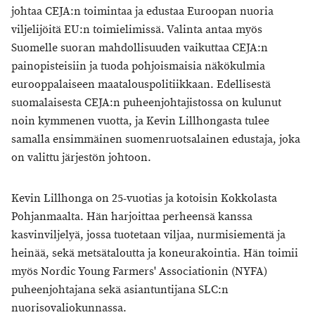
johtaa CEJA:n toimintaa ja edustaa Euroopan nuoria
viljelijöitä EU:n toimielimissä. Valinta antaa myös
Suomelle suoran mahdollisuuden vaikuttaa CEJA:n
painopisteisiin ja tuoda pohjoismaisia näkökulmia
eurooppalaiseen maatalouspolitiikkaan. Edellisestä
suomalaisesta CEJA:n puheenjohtajistossa on kulunut
noin kymmenen vuotta, ja Kevin Lillhongasta tulee
samalla ensimmäinen suomenruotsalainen edustaja, joka
on valittu järjestön johtoon.
Kevin Lillhonga on 25-vuotias ja kotoisin Kokkolasta
Pohjanmaalta. Hän harjoittaa perheensä kanssa
kasvinviljelyä, jossa tuotetaan viljaa, nurmisiementä ja
heinää, sekä metsätaloutta ja koneurakointia. Hän toimii
myös Nordic Young Farmers' Associationin (NYFA)
puheenjohtajana sekä asiantuntijana SLC:n
nuorisovaliokunnassa.