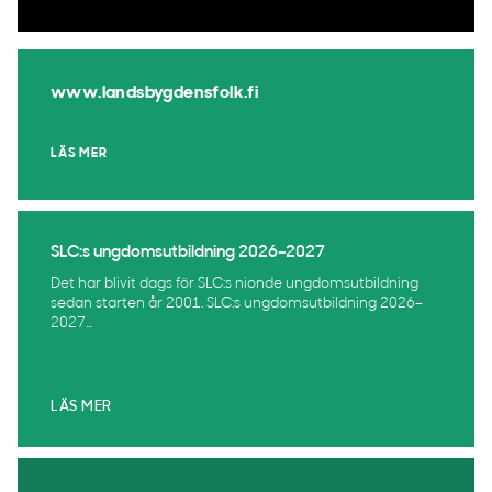
www.landsbygdensfolk.fi
LÄS MER
SLC:s ungdomsutbildning 2026–2027
Det har blivit dags för SLC:s nionde ungdomsutbildning
sedan starten år 2001. SLC:s ungdomsutbildning 2026–
2027...
LÄS MER