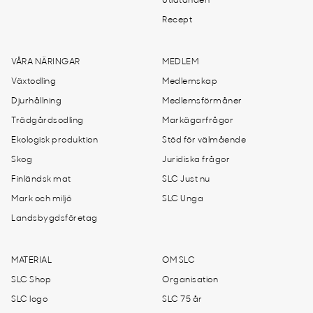
Utlåtanden
Recept
VÅRA NÄRINGAR
MEDLEM
Växtodling
Medlemskap
Djurhållning
Medlemsförmåner
Trädgårdsodling
Markägarfrågor
Ekologisk produktion
Stöd för välmående
Skog
Juridiska frågor
Finländsk mat
SLC Just nu
Mark och miljö
SLC Unga
Landsbygdsföretag
MATERIAL
OM SLC
SLC Shop
Organisation
SLC logo
SLC 75 år