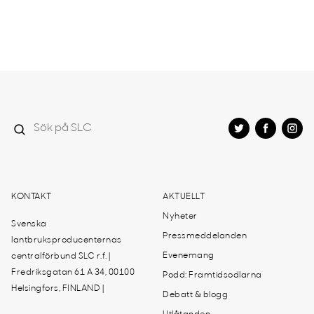
KONTAKT
AKTUELLT
Nyheter
Svenska
Pressmeddelanden
lantbruksproducenternas
Evenemang
centralförbund SLC r.f. |
Fredriksgatan 61 A 34, 00100
Podd: Framtidsodlarna
Helsingfors, FINLAND |
Debatt & blogg