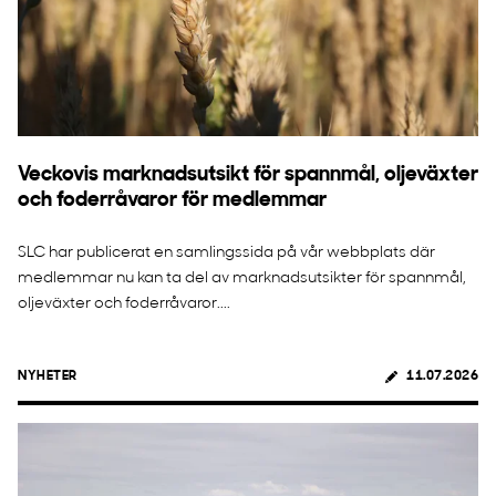
Veckovis marknadsutsikt för spannmål, oljeväxter
och foderråvaror för medlemmar
SLC har publicerat en samlingssida på vår webbplats där
medlemmar nu kan ta del av marknadsutsikter för spannmål,
oljeväxter och foderråvaror....
NYHETER
11.07.2026