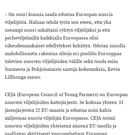
– On suuri kunnia saada edustaa Euroopan nuoria
viljelijöitä. Haluan tehdä työtä sen eteen, että yhä
useampi nuori uskaltaisi ryhtyä viljelijäksi ja että
perheviljelmillä kaikkialla Euroopassa olisi
oikeudenmukaiset edellytykset kehittyä. Odotan innolla
mahdollisuutta rakentaa siltoja eri puolilta Eurooppaa
tulevien nuorten viljelijöiden välille sekä tuoda esiin
Suomesta ja Pohjoismaista saatuja kokemuksia, Kevin
Lillhonga sanoo.
CEJA (European Council of Young Farmers) on Euroopan
nuorten viljelijöiden kattojärjestö. Se kokoaa yhteen 33
jäsenjärjestöä 22 EU-maasta ja edustaa noin kahta
miljoonaa nuorta viljelijää Euroopassa. CEJA toimii
nuorten viljelijöiden yhteisenä äänenä EU-tasolla ja
osallistuu aktiivisesti vuoropuheluun Euroopan