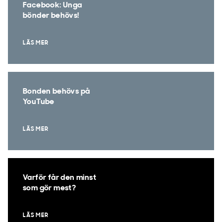
Facebook: Unga
bönder behövs!
LÄS MER
Bonden behövs på
YouTube
LÄS MER
Varför får den minst
som gör mest?
LÄS MER