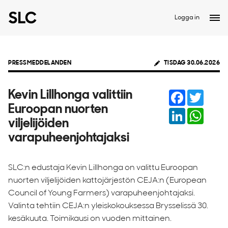
Logga in
PRESSMEDDELANDEN
TISDAG 30.06.2026
Facebook
Twitter
Kevin Lillhonga valittiin
Euroopan nuorten
LinkedIn
Whats
viljelijöiden
varapuheenjohtajaksi
SLC:n edustaja Kevin Lillhonga on valittu Euroopan
nuorten viljelijöiden kattojärjestön CEJA:n (European
Council of Young Farmers) varapuheenjohtajaksi.
Valinta tehtiin CEJA:n yleiskokouksessa Brysselissä 30.
kesäkuuta. Toimikausi on vuoden mittainen.