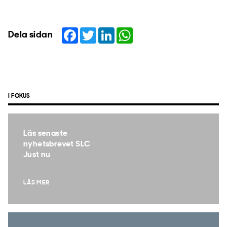
Facebook
Twitter
LinkedIn
WhatsApp
Dela sidan
I FOKUS
Läs senaste
nyhetsbrevet SLC
Just nu
LÄS MER