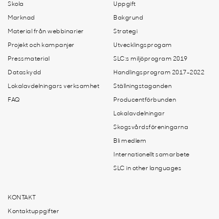
Skola
Uppgift
Marknad
Bakgrund
Material från webbinarier
Strategi
Projekt och kampanjer
Utvecklingsprogam
Pressmaterial
SLC:s miljöprogram 2019
Dataskydd
Handlingsprogram 2017-2022
Lokalavdelningars verksamhet
Ställningstaganden
FAQ
Producentförbunden
Lokalavdelningar
Skogsvårdsföreningarna
Bli medlem
Internationellt samarbete
SLC in other languages
KONTAKT
Kontaktuppgifter