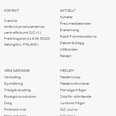
KONTAKT
AKTUELLT
Nyheter
Svenska
Pressmeddelanden
lantbruksproducenternas
Evenemang
centralförbund SLC r.f. |
Podd: Framtidsodlarna
Fredriksgatan 61 A 34, 00100
Debatt & blogg
Helsingfors, FINLAND |
Utlåtanden
Recept
VÅRA NÄRINGAR
MEDLEM
Växtodling
Medlemskap
Djurhållning
Medlemsförmåner
Trädgårdsodling
Markägarfrågor
Ekologisk produktion
Stöd för välmående
Skog
Juridiska frågor
Finländsk mat
SLC Just nu