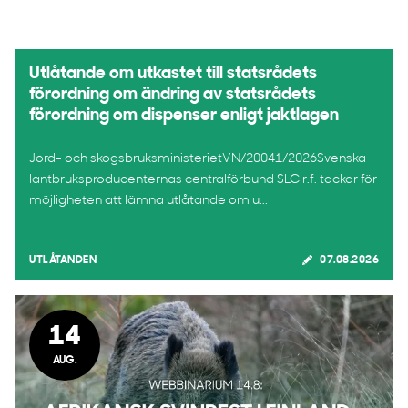
Utlåtande om utkastet till statsrådets
förordning om ändring av statsrådets
förordning om dispenser enligt jaktlagen
Jord- och skogsbruksministerietVN/20041/2026Svenska
lantbruksproducenternas centralförbund SLC r.f. tackar för
möjligheten att lämna utlåtande om u...
UTLÅTANDEN
07.08.2026
14
AUG.