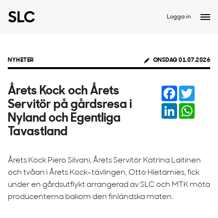
Logga in
NYHETER
ONSDAG 01.07.2026
Facebook
Twitter
Årets Kock och Årets
Servitör på gårdsresa i
LinkedIn
Whats
Nyland och Egentliga
Tavastland
Årets Kock Piero Silvani, Årets Servitör Katrina Laitinen
och tvåan i Årets Kock-tävlingen, Otto Hietamies, fick
under en gårdsutflykt arrangerad av SLC och MTK möta
producenterna bakom den finländska maten.