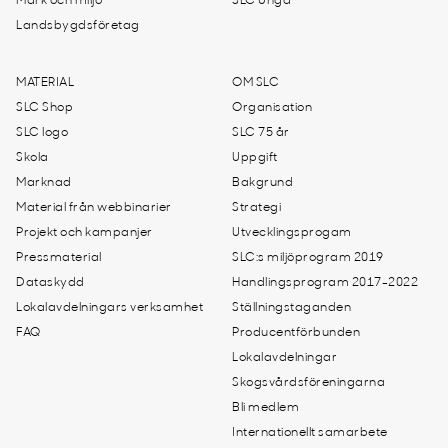
Mark och miljö
SLC Unga
Landsbygdsföretag
MATERIAL
OM SLC
SLC Shop
Organisation
SLC logo
SLC 75 år
Skola
Uppgift
Marknad
Bakgrund
Material från webbinarier
Strategi
Projekt och kampanjer
Utvecklingsprogam
Pressmaterial
SLC:s miljöprogram 2019
Dataskydd
Handlingsprogram 2017-2022
Lokalavdelningars verksamhet
Ställningstaganden
FAQ
Producentförbunden
Lokalavdelningar
Skogsvårdsföreningarna
Bli medlem
Internationellt samarbete