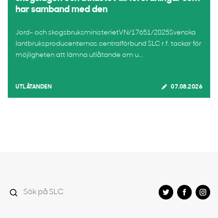
har samband med den
Jord- och skogsbruksministerietVN/17651/2025Svenska
lantbruksproducenternas centralförbund SLC r.f. tackar för
möjligheten att lämna utlåtande om u...
UTLÅTANDEN
07.08.2026