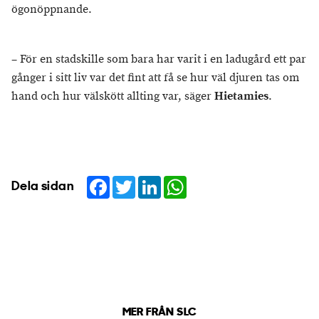
ögonöppnande.
– För en stadskille som bara har varit i en ladugård ett par
gånger i sitt liv var det fint att få se hur väl djuren tas om
hand och hur välskött allting var, säger
Hietamies
.
Facebook
Twitter
LinkedIn
WhatsApp
Dela sidan
MER FRÅN SLC