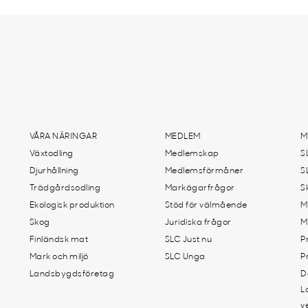
VÅRA NÄRINGAR
MEDLEM
M
Växtodling
Medlemskap
S
Djurhållning
Medlemsförmåner
S
Trädgårdsodling
Markägarfrågor
S
Ekologisk produktion
Stöd för välmående
M
Skog
Juridiska frågor
M
Finländsk mat
SLC Just nu
P
Mark och miljö
SLC Unga
P
Landsbygdsföretag
D
L
v