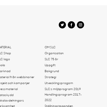
ATERIAL
OM SLC
LC Shop
Organisation
LC logo
SLC 75 år
kola
Uppgift
arknad
Bakgrund
aterial från webbinarier
Strategi
rojekt och kampanjer
Utvecklingsprogam
ressmaterial
SLC:s miljöprogram 2019
Handlingsprogram 2017-
ataskydd
2022
okalavdelningars
erksamhet
Ställningstaganden