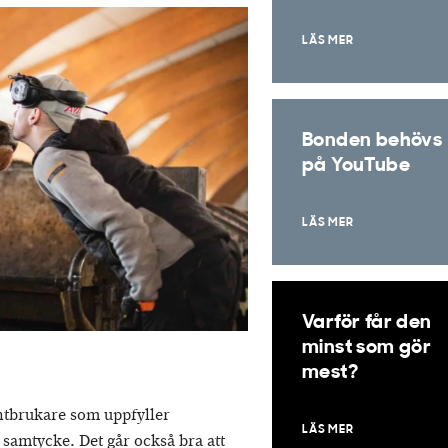
LÄS MER
Bonden behövs
på YouTube
LÄS MER
Varför får den
minst som gör
mest?
ntbrukare som uppfyller
LÄS MER
s samtycke. Det går också bra att