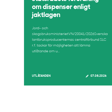
om dispenser enligt
jaktlagen
Jord- och
skogsbruksministerietVN/20041/2026Svenska
lantbruksproducenternas centralförbund SLC
r.f. tackar för möjligheten att lämna
utlåtande om u...
UTLÅTANDEN
07.08.2026