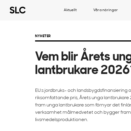
Aktuellt
Våra näringar
NYHETER
Vem blir Årets un
lantbrukare 2026
EU:s jordbruks- och landsbygdsfinansiering o
riksomfattande pris, Årets unga lantbrukare 2
fram unga lantbrukare som förnyar det finlän
verksamhet målmedvetet och bygger framt
livsmedelsproduktionen.