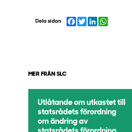
Facebook
Twitter
LinkedIn
WhatsApp
Dela sidan
MER FRÅN SLC
Utlåtande om utkastet till
statsrådets förordning
om ändring av
statsrådets förordning