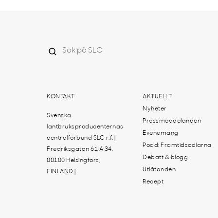
KONTAKT
AKTUELLT
Nyheter
Svenska
Pressmeddelanden
lantbruksproducenternas
Evenemang
centralförbund SLC r.f. |
Podd: Framtidsodlarna
Fredriksgatan 61 A 34,
Debatt & blogg
00100 Helsingfors,
Utlåtanden
FINLAND |
Recept