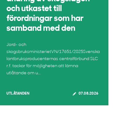
och utkastet till
förordningar som har
samband med den
Jord- och
skogsbruksministerietVN/17651/2025Svenska
lantbruksproducenternas centralförbund SLC
r.f. tackar för möjligheten att lämna
utlåtande om u...
UTLÅTANDEN
07.08.2026