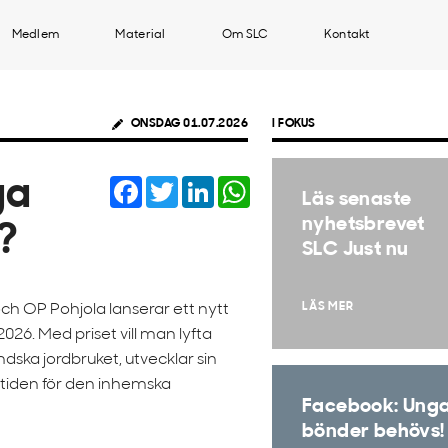
Medlem
Material
Om SLC
Kontakt
ONSDAG 01.07.2026
I FOKUS
Facebook
Twitter
LinkedIn
WhatsApp
ga
Läs senaste
nyhetsbrevet
?
SLC Just nu
LÄS MER
ch OP Pohjola lanserar ett nytt
026. Med priset vill man lyfta
dska jordbruket, utvecklar sin
iden för den inhemska
Facebook: Ung
bönder behövs!