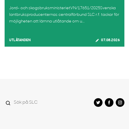
Jord- och skogsbruksministerietVN/17651/2025Svenska
lantbruksproducenternas centralförbund SLC r.f. tackar för
möjligheten att lämna utlåtande om u...
UTLÅTANDEN
07.08.2026