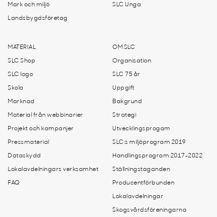
Mark och miljö
SLC Unga
Landsbygdsföretag
MATERIAL
OM SLC
SLC Shop
Organisation
SLC logo
SLC 75 år
Skola
Uppgift
Marknad
Bakgrund
Material från webbinarier
Strategi
Projekt och kampanjer
Utvecklingsprogam
Pressmaterial
SLC:s miljöprogram 2019
Dataskydd
Handlingsprogram 2017-2022
Lokalavdelningars verksamhet
Ställningstaganden
FAQ
Producentförbunden
Lokalavdelningar
Skogsvårdsföreningarna