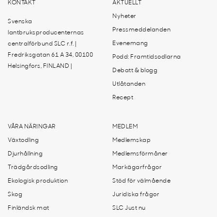
KONTAKT
AKTUELLT
Nyheter
Svenska
Pressmeddelanden
lantbruksproducenternas
Evenemang
centralförbund SLC r.f. |
Fredriksgatan 61 A 34, 00100
Podd: Framtidsodlarna
Helsingfors, FINLAND |
Debatt & blogg
Utlåtanden
Recept
VÅRA NÄRINGAR
MEDLEM
Växtodling
Medlemskap
Djurhållning
Medlemsförmåner
Trädgårdsodling
Markägarfrågor
Ekologisk produktion
Stöd för välmående
Skog
Juridiska frågor
Finländsk mat
SLC Just nu