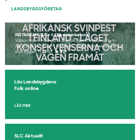
LANDSBYGDSFÖRETAG
INSTAGRAM: SLC r.f. (@bondenbehovs)
Välkommen med på SLC:s medlemswebbinarium
Afrikansk svinpest i Finland – läget, konsekvenserna
och vägen framåt. 🐗🌲🌾 ...
Läs Landsbygdens
Folk online
LÄS MER
SLC Aktuellt