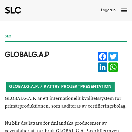
Logga in
SLC
Facebook
Twitter
GLOBALG.A.P
LinkedIn
Whats
GLOBALG.A.P. / KATTRY PROJEKTPRESENTATION
GLOBALG.A.P. är ett internationellt kvalitetssystem för
primärproduktionen, som auditeras av certifieringsbolag.
Nu blir det lättare för finländska producenter av
vegetabilier att ta i bruk GLOBAL.G.A.P.-certifieringen.