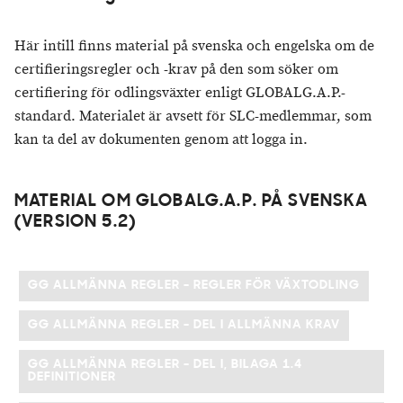
Här intill finns material på svenska och engelska om de
certifieringsregler och -krav på den som söker om
certifiering för odlingsväxter enligt GLOBALG.A.P.-
standard. Materialet är avsett för SLC-medlemmar, som
kan ta del av dokumenten genom att logga in.
MATERIAL OM GLOBALG.A.P. PÅ SVENSKA
(VERSION 5.2)
GG ALLMÄNNA REGLER - REGLER FÖR VÄXTODLING
GG ALLMÄNNA REGLER - DEL I ALLMÄNNA KRAV
GG ALLMÄNNA REGLER - DEL I, BILAGA 1.4
DEFINITIONER