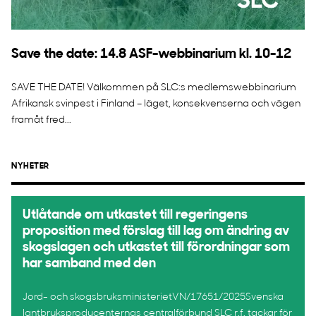
Save the date: 14.8 ASF-webbinarium kl. 10-12
SAVE THE DATE! Välkommen på SLC:s medlemswebbinarium
Afrikansk svinpest i Finland – läget, konsekvenserna och vägen
framåt fred...
NYHETER
Utlåtande om utkastet till regeringens
proposition med förslag till lag om ändring av
skogslagen och utkastet till förordningar som
har samband med den
Jord- och skogsbruksministerietVN/17651/2025Svenska
lantbruksproducenternas centralförbund SLC r.f. tackar för