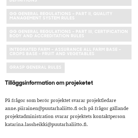
DEFINITIONS
GG GENERAL REGULATIONS - PART II, QUALITY
MANAGEMENT SYSTEM RULES
GG GENERAL REGULATIONS - PART III, CERTIFICATION
BODY AND ACCREDITATION RULES
INTEGRATED FARM - ASSURANCE ALL FARM BASE -
CROPS BASE - FRUIT AND VEGETABLES
GRASP GENERAL RULES
Tilläggsinformation om projeketet
På frågor som berör projektet svarar projektledare
anne.piirainen@puutarhaliitto.fi och på frågor gällande
projektadministration svarar projektets kontaktperson
katarina.lassheikki@puutarhaliitto.fi.