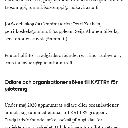
Livsmedelsverket, projekt inom livsmedelskedjan: Tommi
Isosomppi, tommi.isosomppi@ruokavirasto.fi
Jord- och skogsbruksministeriet: Petri Koskela,
petri.koskela@mmm.fi (suppleant Seija Ahonen-Siivola,
seija.ahonen-siivola@mmm.fi)
Puutarhaliitto - Trädgårdsförbundet ry: Timo Taulavuori,
timo.taulavuori@puutarhaliitto.fi
Odlare och organisationer sökes till KATTRY för
pilotering
Under maj 2020 uppmuntras odlare eller organisationer
anmäla sig som medlemmar till KATTRY-gruppen.
Trädgårdsförbundet söker också pilotgårdar för
projektets första skedet. Utbildningen för pilotföretagen