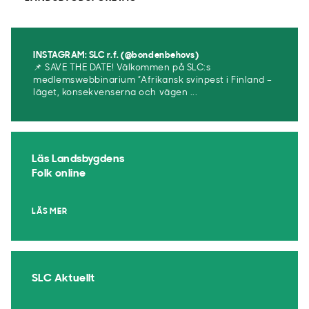
INSTAGRAM: SLC r.f. (@bondenbehovs)
📌 SAVE THE DATE! Välkommen på SLC:s
medlemswebbinarium ”Afrikansk svinpest i Finland –
läget, konsekvenserna och vägen ...
Läs Landsbygdens
Folk online
LÄS MER
SLC Aktuellt