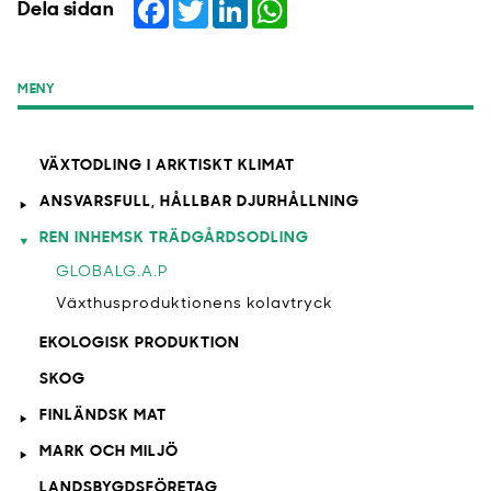
Facebook
Twitter
LinkedIn
WhatsApp
Dela sidan
MENY
VÄXTODLING I ARKTISKT KLIMAT
ANSVARSFULL, HÅLLBAR DJURHÅLLNING
REN INHEMSK TRÄDGÅRDSODLING
GLOBALG.A.P
Växthusproduktionens kolavtryck
EKOLOGISK PRODUKTION
SKOG
FINLÄNDSK MAT
MARK OCH MILJÖ
LANDSBYGDSFÖRETAG