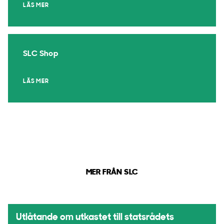
LÄS MER
SLC Shop
LÄS MER
MER FRÅN SLC
Utlåtande om utkastet till statsrådets