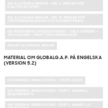
GG ALLMÄNNA REGLER - DEL II, REGLER FÖR
KVALITETSSYSTEM
GG ALLMÄNNA REGLER - DEL III, REGLER FÖR
CERTIFIERINGSORGAN OCH ACKREDITERING
GG INTEGRERAD GÅRDSSÄKERHET - HELA GÅRDEN –
VÄXTODLING – FRUKT OCH GRÖNSAKER
GRASP ALLMÄNNA REGLER
MATERIAL OM GLOBALG.A.P. PÅ ENGELSKA
(VERSION 5.2)
GG GENERAL REGULATIONS - CROPS RULES
GG GENERAL REGULATIONS - PART I, GENERAL
REQUIREMENTS
GG GENERAL REGULATIONS - PART I, ANNEX 1.4,