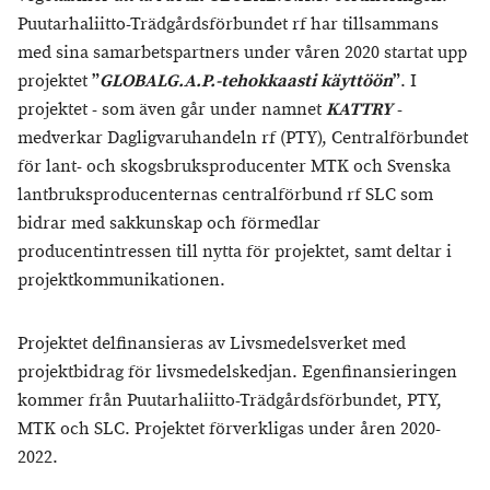
Puutarhaliitto-Trädgårdsförbundet rf har tillsammans
med sina samarbetspartners under våren 2020 startat upp
projektet
”
GLOBALG.A.P.-tehokkaasti käyttöön
”
. I
projektet - som även går under namnet
KATTRY
-
medverkar Dagligvaruhandeln rf (PTY), Centralförbundet
för lant- och skogsbruksproducenter MTK och Svenska
lantbruksproducenternas centralförbund rf SLC som
bidrar med sakkunskap och förmedlar
producentintressen till nytta för projektet, samt deltar i
projektkommunikationen.
Projektet delfinansieras av Livsmedelsverket med
projektbidrag för livsmedelskedjan. Egenfinansieringen
kommer från Puutarhaliitto-Trädgårdsförbundet, PTY,
MTK och SLC. Projektet förverkligas under åren 2020-
2022.