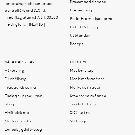
Pressmeddelanden
lantbruksproducenternas
Evenemang
centralförbund SLC r.f. |
Fredriksgatan 61 A 34, 00100
Podd: Framtidsodlarna
Helsingfors, FINLAND |
Debatt & blogg
Utlåtanden
Recept
VÅRA NÄRINGAR
MEDLEM
Växtodling
Medlemskap
Djurhållning
Medlemsförmåner
Trädgårdsodling
Markägarfrågor
Ekologisk produktion
Stöd för välmående
Skog
Juridiska frågor
Finländsk mat
SLC Just nu
Mark och miljö
SLC Unga
Landsbygdsföretag