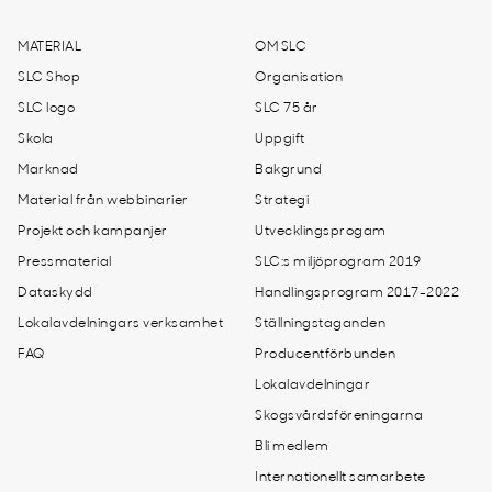
MATERIAL
OM SLC
SLC Shop
Organisation
SLC logo
SLC 75 år
Skola
Uppgift
Marknad
Bakgrund
Material från webbinarier
Strategi
Projekt och kampanjer
Utvecklingsprogam
Pressmaterial
SLC:s miljöprogram 2019
Dataskydd
Handlingsprogram 2017-2022
Lokalavdelningars verksamhet
Ställningstaganden
FAQ
Producentförbunden
Lokalavdelningar
Skogsvårdsföreningarna
Bli medlem
Internationellt samarbete