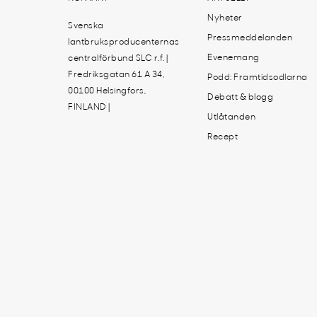
Nyheter
Svenska
Pressmeddelanden
lantbruksproducenternas
Evenemang
centralförbund SLC r.f. |
Fredriksgatan 61 A 34,
Podd: Framtidsodlarna
00100 Helsingfors,
Debatt & blogg
FINLAND |
Utlåtanden
Recept