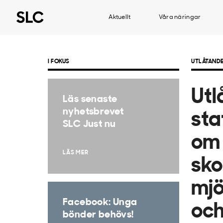
Aktuellt
Våra näringar
I FOKUS
UTLÅTAND
Utl
Läs senaste
nyhetsbrevet
sta
SLC Just nu
om 
LÄS MER
sko
mjö
Facebook: Unga
och
bönder behövs!