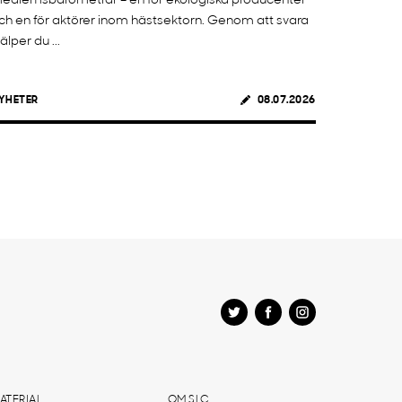
edlemsbarometrar – en för ekologiska producenter
ch en för aktörer inom hästsektorn. Genom att svara
jälper du ...
YHETER
08.07.2026
ATERIAL
OM SLC