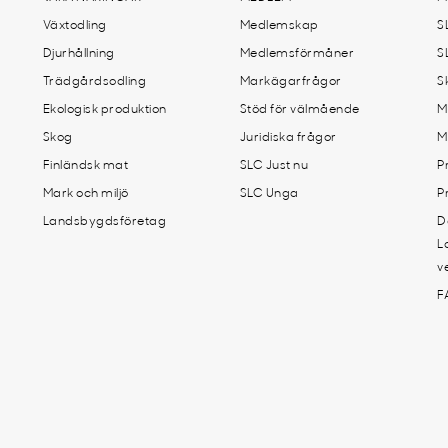
Växtodling
Medlemskap
S
Djurhållning
Medlemsförmåner
S
Trädgårdsodling
Markägarfrågor
S
Ekologisk produktion
Stöd för välmående
M
Skog
Juridiska frågor
M
Finländsk mat
SLC Just nu
P
Mark och miljö
SLC Unga
P
Landsbygdsföretag
D
L
v
F