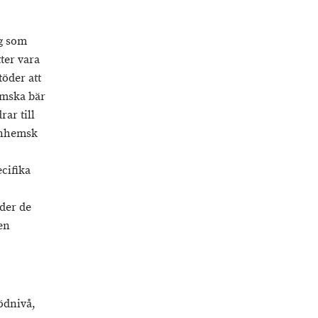
ng som
ter vara
öder att
hemska bär
ar till
inhemsk
ecifika
der de
ven
ödnivå,