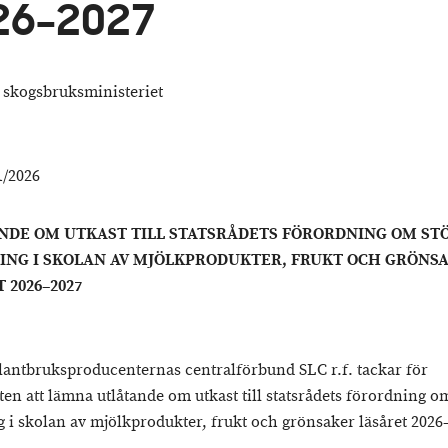
26–2027
 skogsbruksministeriet
/2026
NDE OM UTKAST TILL STATSRÅDETS FÖRORDNING OM STÖ
ING I SKOLAN AV MJÖLKPRODUKTER, FRUKT OCH GRÖNS
 2026–2027
lantbruksproducenternas centralförbund SLC r.f. tackar för
en att lämna utlåtande om utkast till statsrådets förordning om 
g i skolan av mjölkprodukter, frukt och grönsaker läsåret 202