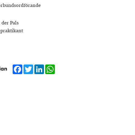
örbundsordförande
 der Pals
praktikant
Facebook
Twitter
LinkedIn
WhatsApp
dan