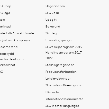
LC Shop
Organisation
LC logo
SLC 75 år
kola
Uppgift
arknad
Bakgrund
aterial från webbinarier
Strategi
rojekt och kampanjer
Utvecklingsprogam
ressmaterial
SLC:s miljöprogram 2019
Handlingsprogram 2017-
ataskydd
2022
okalavdelningars
erksamhet
Ställningstaganden
AQ
Producentförbunden
Lokalavdelningar
Skogsvårdsföreningarna
Bli medlem
Internationellt samarbete
SLC in other languages