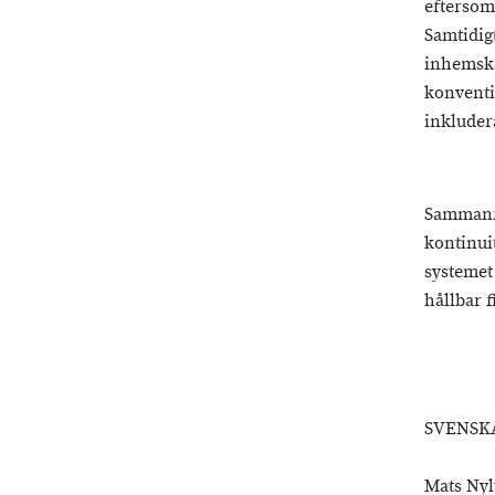
eftersom
Samtidigt
inhemska
konventi
inkluder
Sammanfa
kontinuit
systemet
hållbar 
SVENSK
Mats N