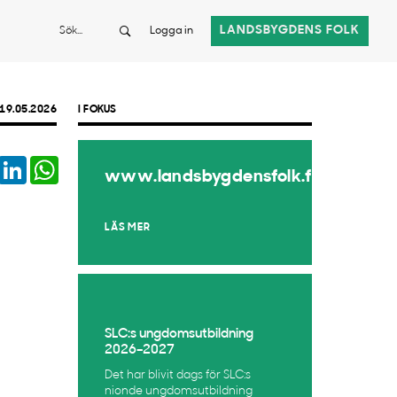
Sök
LANDSBYGDENS FOLK
Logga in
19.05.2026
I FOKUS
book
Twitter
LinkedIn
WhatsApp
www.landsbygdensfolk.fi
LÄS MER
SLC:s ungdomsutbildning
2026–2027
Det har blivit dags för SLC:s
nionde ungdomsutbildning