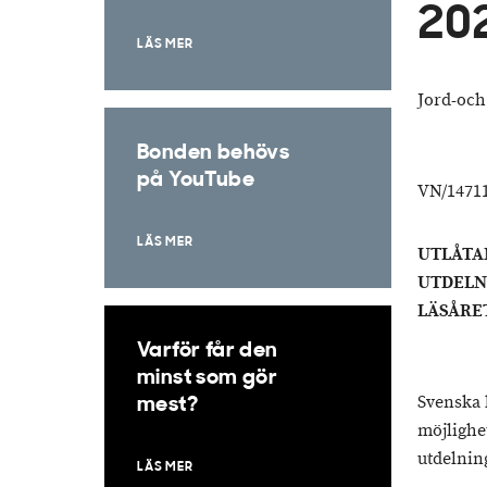
20
LÄS MER
Jord-och
Bonden behövs
på YouTube
VN/14711
LÄS MER
UTLÅTA
UTDELN
LÄSÅRET
Varför får den
minst som gör
Svenska 
mest?
möjlighet
utdelnin
LÄS MER