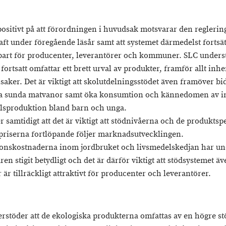
positivt på att förordningen i huvudsak motsvarar den regleri
raft under föregående läsår samt att systemet därmedelst fortsät
bart för producenter, leverantörer och kommuner. SLC underst
fortsatt omfattar ett brett urval av produkter, framför allt in
aker. Det är viktigt att skolutdelningsstödet även framöver bidr
ja sunda matvanor samt öka konsumtion och kännedomen av 
lsproduktion bland barn och unga.
 samtidigt att det är viktigt att stödnivåerna och de produktsp
priserna fortlöpande följer marknadsutvecklingen.
onskostnaderna inom jordbruket och livsmedelskedjan har un
ren stigit betydligt och det är därför viktigt att stödsystemet ä
är tillräckligt attraktivt för producenter och leverantörer.
rstöder att de ekologiska produkterna omfattas av en högre st