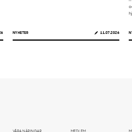
m
o
h
26
NYHETER
11.07.2026
N
VÅRA NÄRINGAR
MEDLEM
M