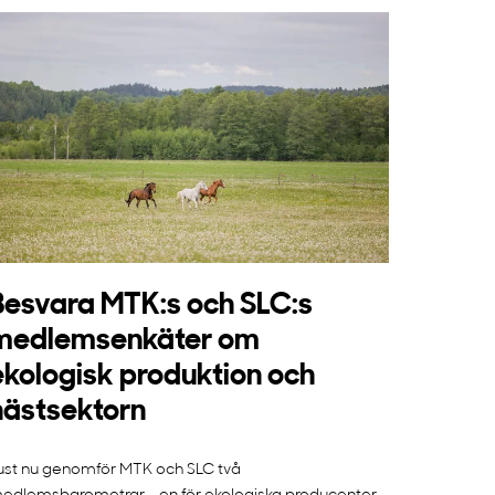
Besvara MTK:s och SLC:s
medlemsenkäter om
ekologisk produktion och
hästsektorn
ust nu genomför MTK och SLC två