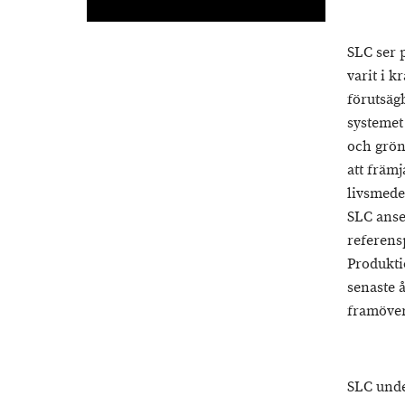
SLC ser 
varit i k
förutsäg
systemet 
och gröns
att främ
livsmede
SLC anser
referens
Produkti
senaste å
framöver 
SLC unde