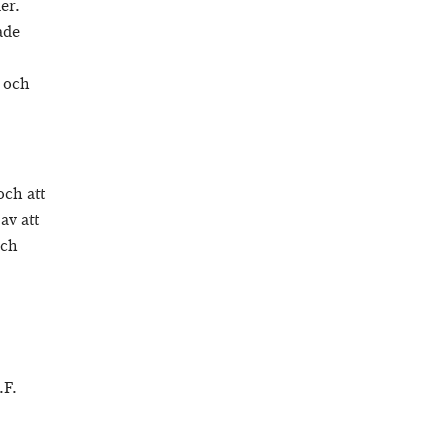
er.
ade
 och
och att
av att
och
F.