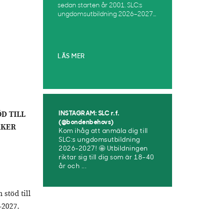
sedan starten år 2001. SLC:s
ungdomsutbildning 2026–2027...
LÄS MER
D TILL
INSTAGRAM: SLC r.f.
(@bondenbehovs)
AKER
Kom ihåg att anmäla dig till
SLC:s ungdomsutbildning
2026-2027! 🤩 Utbildningen
riktar sig till dig som är 18–40
år och ...
stöd till
6–2027.