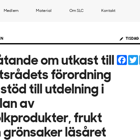
Medlem
Material
Om SLC
Kontakt
EN
TISDAG 
Face
åtande om utkast till
tsrådets förordning
stöd till utdelning i
lan av
lkprodukter, frukt
 grönsaker läsåret