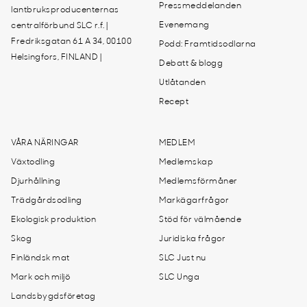
Pressmeddelanden
lantbruksproducenternas
Evenemang
centralförbund SLC r.f. |
Fredriksgatan 61 A 34, 00100
Podd: Framtidsodlarna
Helsingfors, FINLAND |
Debatt & blogg
Utlåtanden
Recept
VÅRA NÄRINGAR
MEDLEM
Växtodling
Medlemskap
Djurhållning
Medlemsförmåner
Trädgårdsodling
Markägarfrågor
Ekologisk produktion
Stöd för välmående
Skog
Juridiska frågor
Finländsk mat
SLC Just nu
Mark och miljö
SLC Unga
Landsbygdsföretag