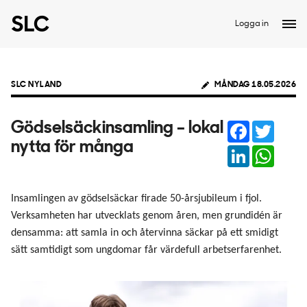
Logga in
SLC NYLAND
MÅNDAG 18.05.2026
Facebook
Twitter
Gödselsäckinsamling – lokal
nytta för många
LinkedIn
Whats
Insamlingen av gödselsäckar firade 50-årsjubileum i fjol.
Verksamheten har utvecklats genom åren, men grundidén är
densamma: att samla in och återvinna säckar på ett smidigt
sätt samtidigt som ungdomar får värdefull arbetserfarenhet.