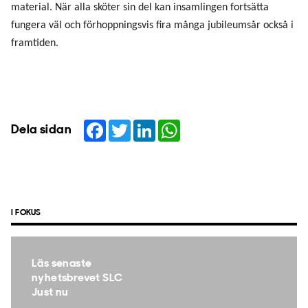
material. När alla sköter sin del kan insamlingen fortsätta
fungera väl och förhoppningsvis fira många jubileumsår också i
framtiden.
Facebook
Twitter
LinkedIn
WhatsApp
Dela sidan
I FOKUS
Läs senaste
nyhetsbrevet SLC
Just nu