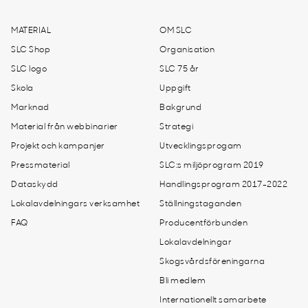
MATERIAL
OM SLC
SLC Shop
Organisation
SLC logo
SLC 75 år
Skola
Uppgift
Marknad
Bakgrund
Material från webbinarier
Strategi
Projekt och kampanjer
Utvecklingsprogam
Pressmaterial
SLC:s miljöprogram 2019
Dataskydd
Handlingsprogram 2017-2022
Lokalavdelningars verksamhet
Ställningstaganden
FAQ
Producentförbunden
Lokalavdelningar
Skogsvårdsföreningarna
Bli medlem
Internationellt samarbete