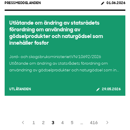
PRESSMEDDELANDEN
01.06.2026
Utlåtande om ändring av statsrådets
förordning om användning av
gödselprodukter och naturgödsel som
innehåller fosfor
Jord- och skogsbruksministerietVN/10692/2026
Utlåtande om ändring av statsrådets förordning om
användning av gödselprodukter och naturgödsel som in...
UTLÅTANDEN
29.05.2026
1
2
3
4
5
…
416