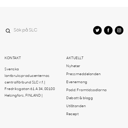
KONTAKT
AKTUELLT
Nyheter
Svenska
Pressmeddelanden
lantbruksproducenternas
Evenemang
centralförbund SLC r.f. |
Fredriksgatan 61 A 34, 00100
Podd: Framtidsodlarna
Helsingfors, FINLAND |
Debatt & blogg
Utlåtanden
Recept