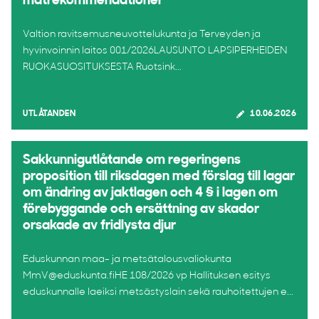
matrekommendationer
Valtion ravitsemusneuvottelukunta ja Terveyden ja
hyvinvoinnin laitos 001/2026LAUSUNTO LAPSIPERHEIDEN
RUOKASUOSITUKSESTA Ruotsink...
UTLÅTANDEN
10.06.2026
Sakkunnigutlåtande om regeringens
proposition till riksdagen med förslag till lagar
om ändring av jaktlagen och 4 § i lagen om
förebyggande och ersättning av skador
orsakade av fridlysta djur
Eduskunnan maa- ja metsätalousvaliokunta
MmV@eduskunta.fiHE 108/2026 vp Hallituksen esitys
eduskunnalle laeiksi metsästyslain sekä rauhoitettujen e...