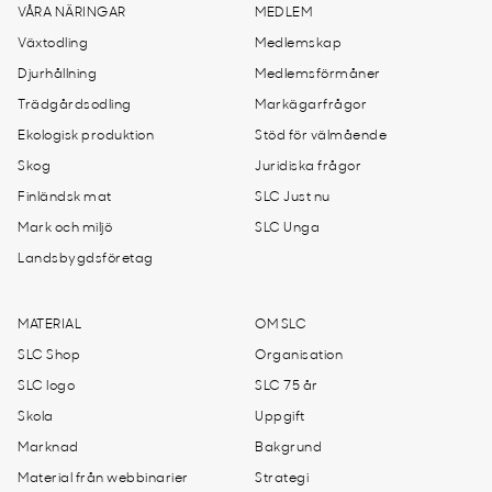
VÅRA NÄRINGAR
MEDLEM
Växtodling
Medlemskap
Djurhållning
Medlemsförmåner
Trädgårdsodling
Markägarfrågor
Ekologisk produktion
Stöd för välmående
Skog
Juridiska frågor
Finländsk mat
SLC Just nu
Mark och miljö
SLC Unga
Landsbygdsföretag
MATERIAL
OM SLC
SLC Shop
Organisation
SLC logo
SLC 75 år
Skola
Uppgift
Marknad
Bakgrund
Material från webbinarier
Strategi