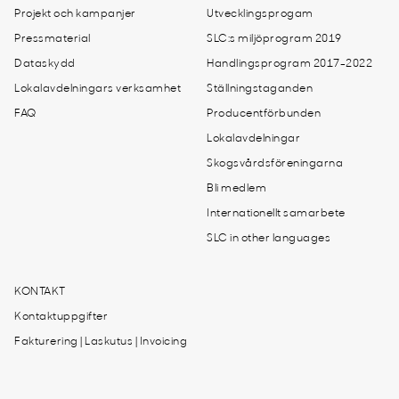
Projekt och kampanjer
Utvecklingsprogam
Pressmaterial
SLC:s miljöprogram 2019
Dataskydd
Handlingsprogram 2017-2022
Lokalavdelningars verksamhet
Ställningstaganden
FAQ
Producentförbunden
Lokalavdelningar
Skogsvårdsföreningarna
Bli medlem
Internationellt samarbete
SLC in other languages
KONTAKT
Kontaktuppgifter
Fakturering | Laskutus | Invoicing