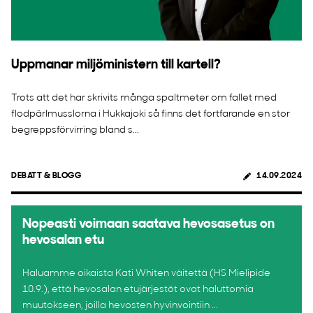
Uppmanar miljöministern till kartell?
Trots att det har skrivits många spaltmeter om fallet med
flodpärlmusslorna i Hukkajoki så finns det fortfarande en stor
begreppsförvirring bland s...
DEBATT & BLOGG
14.09.2024
Nopeasti voimaan saatava hevosasetus on
hevosalan etu
Haluamme oikaista Kati Whiten väitettä (HS Mielipide
10.9.), että hevosalan etujärjestöt ovat haluttomia
muutokseen, joilla hevosten hyvinvointiin ...