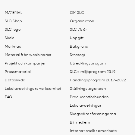
MATERIAL
OM SLC
SLC Shop
Organisation
SLC logo
SLC 75 år
Skola
Uppgift
Marknad
Bakgrund
Material från webbinarier
Strategi
Projekt och kampanjer
Utvecklingsprogam
Pressmaterial
SLC:s miljöprogram 2019
Dataskydd
Handlingsprogram 2017-2022
Lokalavdelningars verksamhet
Ställningstaganden
FAQ
Producentförbunden
Lokalavdelningar
Skogsvårdsföreningarna
Bli medlem
Internationellt samarbete