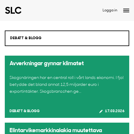
Logga in
Avverkningar gynnar klimatet
Skogsnäringen har en central roll i vårt lands ekonomi. I fjol
betydde det bland annat 12,5 miljarder euro i
exportintäkter. Skogsbranschen ge...
DEBATT & BLOGG
17.03.2026
Elintarvikemarkkinalakia muutettava