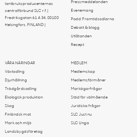
Pressmeddelanden
lantbruksproducenternas
Evenemang
centralförbund SLC r.f. |
Fredriksgatan 61 A 34, 00100
Podd: Framtidsodlarna
Helsingfors, FINLAND |
Debatt & blogg
Utlåtanden
Recept
VÅRA NÄRINGAR
MEDLEM
Växtodling
Medlemskap
Djurhållning
Medlemsförmåner
Trädgårdsodling
Markägarfrågor
Ekologisk produktion
Stöd för välmående
Skog
Juridiska frågor
Finländsk mat
SLC Just nu
Mark och miljö
SLC Unga
Landsbygdsföretag