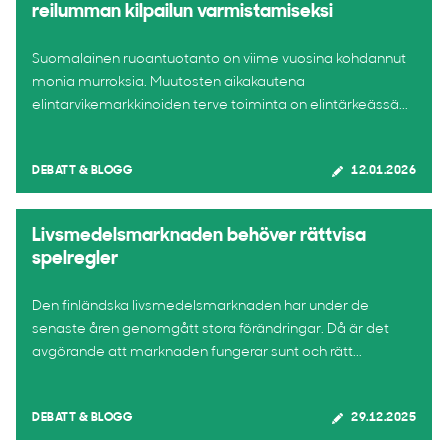
reilumman kilpailun varmistamiseksi
Suomalainen ruoantuotanto on viime vuosina kohdannut
monia murroksia. Muutosten aikakautena
elintarvikemarkkinoiden terve toiminta on elintärkeässä...
DEBATT & BLOGG
12.01.2026
Livsmedelsmarknaden behöver rättvisa
spelregler
Den finländska livsmedelsmarknaden har under de
senaste åren genomgått stora förändringar. Då är det
avgörande att marknaden fungerar sunt och rätt...
DEBATT & BLOGG
29.12.2025