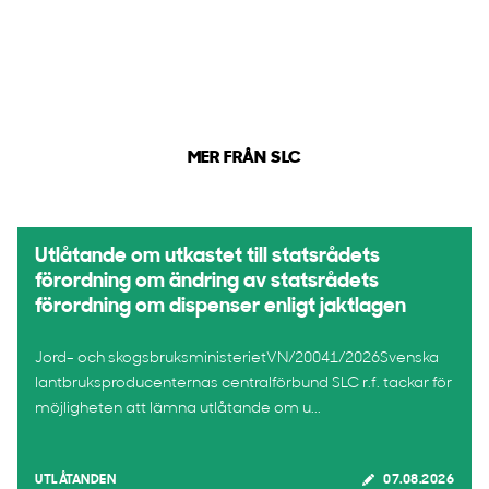
MER FRÅN SLC
Utlåtande om utkastet till statsrådets
förordning om ändring av statsrådets
förordning om dispenser enligt jaktlagen
Jord- och skogsbruksministerietVN/20041/2026Svenska
lantbruksproducenternas centralförbund SLC r.f. tackar för
möjligheten att lämna utlåtande om u...
UTLÅTANDEN
07.08.2026