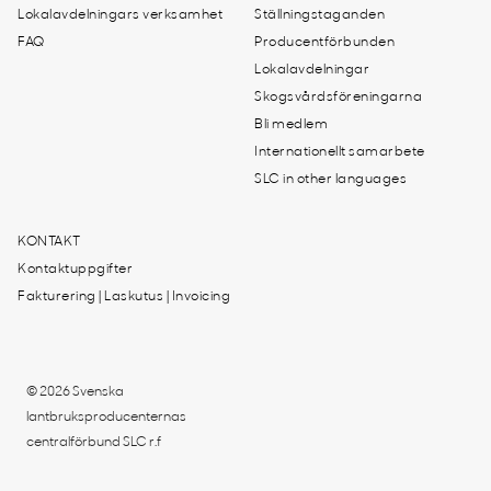
Lokalavdelningars verksamhet
Ställningstaganden
FAQ
Producentförbunden
Lokalavdelningar
Skogsvårdsföreningarna
Bli medlem
Internationellt samarbete
SLC in other languages
KONTAKT
Kontaktuppgifter
Fakturering | Laskutus | Invoicing
© 2026 Svenska
lantbruksproducenternas
centralförbund SLC r.f