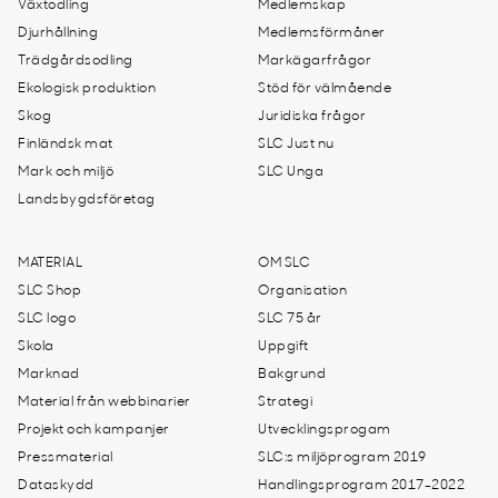
Växtodling
Medlemskap
Djurhållning
Medlemsförmåner
Trädgårdsodling
Markägarfrågor
Ekologisk produktion
Stöd för välmående
Skog
Juridiska frågor
Finländsk mat
SLC Just nu
Mark och miljö
SLC Unga
Landsbygdsföretag
MATERIAL
OM SLC
SLC Shop
Organisation
SLC logo
SLC 75 år
Skola
Uppgift
Marknad
Bakgrund
Material från webbinarier
Strategi
Projekt och kampanjer
Utvecklingsprogam
Pressmaterial
SLC:s miljöprogram 2019
Dataskydd
Handlingsprogram 2017-2022