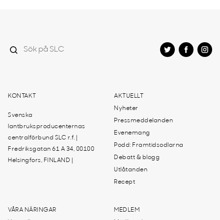
KONTAKT
AKTUELLT
Nyheter
Svenska
Pressmeddelanden
lantbruksproducenternas
Evenemang
centralförbund SLC r.f. |
Podd: Framtidsodlarna
Fredriksgatan 61 A 34, 00100
Debatt & blogg
Helsingfors, FINLAND |
Utlåtanden
Recept
VÅRA NÄRINGAR
MEDLEM