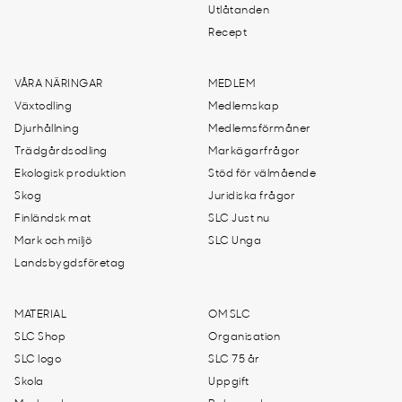
Utlåtanden
Recept
VÅRA NÄRINGAR
MEDLEM
Växtodling
Medlemskap
Djurhållning
Medlemsförmåner
Trädgårdsodling
Markägarfrågor
Ekologisk produktion
Stöd för välmående
Skog
Juridiska frågor
Finländsk mat
SLC Just nu
Mark och miljö
SLC Unga
Landsbygdsföretag
MATERIAL
OM SLC
SLC Shop
Organisation
SLC logo
SLC 75 år
Skola
Uppgift