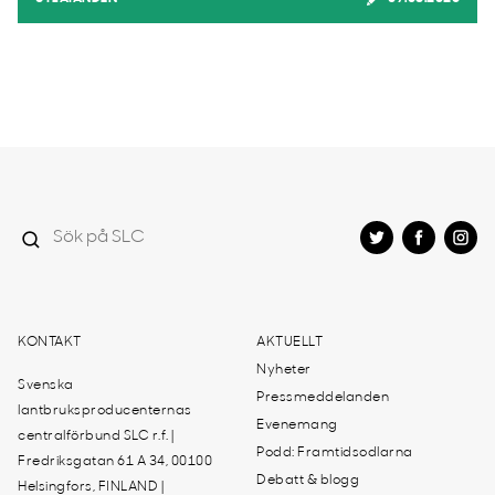
KONTAKT
AKTUELLT
Nyheter
Svenska
Pressmeddelanden
lantbruksproducenternas
Evenemang
centralförbund SLC r.f. |
Podd: Framtidsodlarna
Fredriksgatan 61 A 34, 00100
Debatt & blogg
Helsingfors, FINLAND |