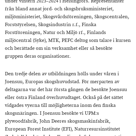
under vintern 2023–2024 i Helsingfors. Representanter
från bland annat jord- och skogsbruksministeriet,
miljöministeriet, Skogsvårdsföreningen, Skogscentralen,
Forststyrelsen, Skogsindustrin r.f., Finska
Forstföreningen, Natur och Miljö rf., Finlands
miljöcentral (Syke), MTK, PEFC deltog som talare i kursen
och berättade om sin verksamhet eller så besökte
gruppen deras organisationer.
Den tredje delen av utbildningen hölls under våren i
Joensuu, Europas skogshuvudstad. För merparten av
deltagarna var det här första gången de besökte Joensuu
eller östra Finland överhuvudtaget. Också på det sättet
vidgades vyerna till möjligheterna inom den finska
skogsnäringen. I Joensuu besökte vi UPM:s
plywoodfabrik, John Deeres skogsmaskinfabrik,
European Forest Institute (EFI), Naturresursinstitutet