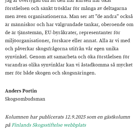
Jag är övertygad om att den här kursen har ökat
förståelsen och sänkt trösklar för många av deltagarna
men även organisationerna. Man ser att ”de andra” också
är människor och har välgrundade tankar, oberoende om
de är tjänstemän, EU-byråkrater, representanter för
miljöorganisationer, forskare eller annat. Alla är vi med
och påverkar skogsfrågorna utifrån vår egen unika
synvinkel. Genom att samarbeta och öka förståelsen för
varandras olika synvinklar kan vi åstadkomma så mycket
mer för både skogen och skogsnäringen.
Anders Portin
Skogsombudsman
Kolumnen har publicerats 12.9.2025 som en gästkolumn
på
Finlands Skogsstiftelse webbplats