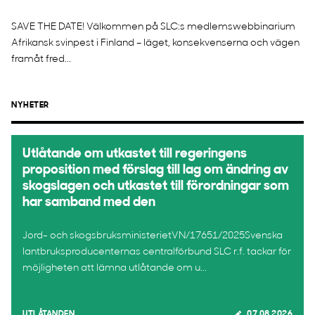
SAVE THE DATE! Välkommen på SLC:s medlemswebbinarium
Afrikansk svinpest i Finland – läget, konsekvenserna och vägen
framåt fred...
NYHETER
Utlåtande om utkastet till regeringens
proposition med förslag till lag om ändring av
skogslagen och utkastet till förordningar som
har samband med den
Jord- och skogsbruksministerietVN/17651/2025Svenska
lantbruksproducenternas centralförbund SLC r.f. tackar för
möjligheten att lämna utlåtande om u...
UTLÅTANDEN
07.08.2026