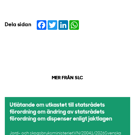
Facebook
Twitter
LinkedIn
WhatsApp
Dela sidan
MER FRÅN SLC
Utlåtande om utkastet till statsrådets
förordning om ändring av statsrådets
förordning om dispenser enligt jaktlagen
Jord- och skogsbruksministerietVN/20041/2026Svenska