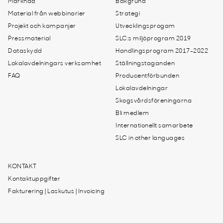
Marknad
Bakgrund
Material från webbinarier
Strategi
Projekt och kampanjer
Utvecklingsprogam
Pressmaterial
SLC:s miljöprogram 2019
Dataskydd
Handlingsprogram 2017-2022
Lokalavdelningars verksamhet
Ställningstaganden
FAQ
Producentförbunden
Lokalavdelningar
Skogsvårdsföreningarna
Bli medlem
Internationellt samarbete
SLC in other languages
KONTAKT
Kontaktuppgifter
Fakturering | Laskutus | Invoicing