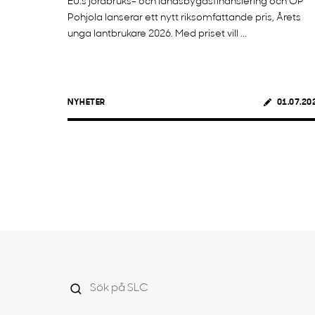
EU:s jordbruks- och landsbygdsfinansiering och OP
Pohjola lanserar ett nytt riksomfattande pris, Årets
unga lantbrukare 2026. Med priset vill ...
NYHETER
01.07.20