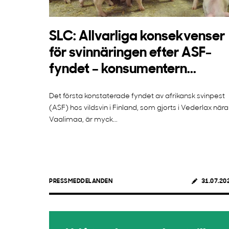
SLC: Allvarliga konsekvenser
för svinnäringen efter ASF-
fyndet – konsumentern...
Det första konstaterade fyndet av afrikansk svinpest
(ASF) hos vildsvin i Finland, som gjorts i Vederlax nära
Vaalimaa, är myck...
PRESSMEDDELANDEN
31.07.20