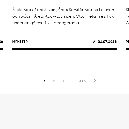
Årets Kock Piero Silvani, Årets Servitör Katrina Laitinen
S
och tvåan i Årets Kock-tävlingen, Otto Hietamies, fick
n
under en gårdsutflykt arrangerad a...
C
26
NYHETER
01.07.2026
P
1
2
3
…
416