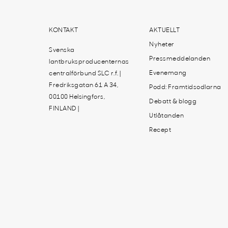
KONTAKT
AKTUELLT
Nyheter
Svenska
Pressmeddelanden
lantbruksproducenternas
Evenemang
centralförbund SLC r.f. |
Fredriksgatan 61 A 34,
Podd: Framtidsodlarna
00100 Helsingfors,
Debatt & blogg
FINLAND |
Utlåtanden
Recept