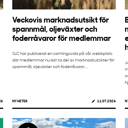
Veckovis marknadsutsikt för
spannmål, oljeväxter och
foderråvaror för medlemmar
SLC har publicerat en samlingssida på vår webbplats
där medlemmar nu kan ta del av marknadsutsikter för
J
spannmål, oljeväxter och foderråvaror....
m
o
h
26
NYHETER
11.07.2026
N