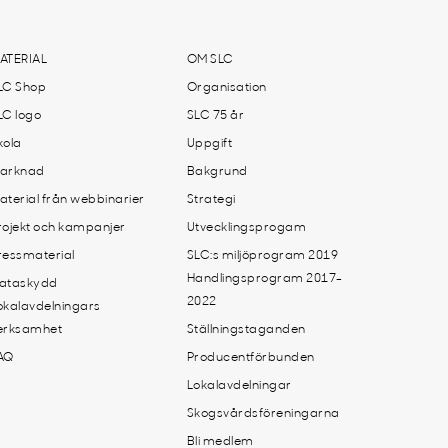
ATERIAL
OM SLC
LC Shop
Organisation
LC logo
SLC 75 år
kola
Uppgift
arknad
Bakgrund
aterial från webbinarier
Strategi
rojekt och kampanjer
Utvecklingsprogam
ressmaterial
SLC:s miljöprogram 2019
Handlingsprogram 2017-
ataskydd
2022
okalavdelningars
erksamhet
Ställningstaganden
AQ
Producentförbunden
Lokalavdelningar
Skogsvårdsföreningarna
Bli medlem