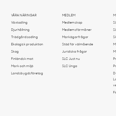
VÅRA NÄRINGAR
MEDLEM
M
Växtodling
Medlemskap
S
Djurhållning
Medlemsförmåner
S
Trädgårdsodling
Markägarfrågor
S
Ekologisk produktion
Stöd för välmående
M
Skog
Juridiska frågor
M
Finländsk mat
SLC Just nu
P
Mark och miljö
SLC Unga
P
Landsbygdsföretag
D
L
v
F