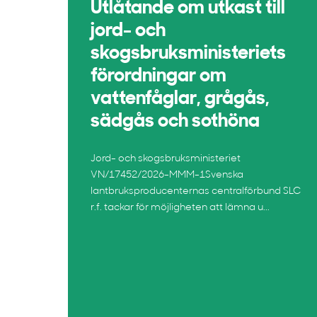
Utlåtande om utkast till
jord- och
skogsbruksministeriets
förordningar om
vattenfåglar, grågås,
sädgås och sothöna
Jord- och skogsbruksministeriet
VN/17452/2026-MMM-1Svenska
lantbruksproducenternas centralförbund SLC
r.f. tackar för möjligheten att lämna u...