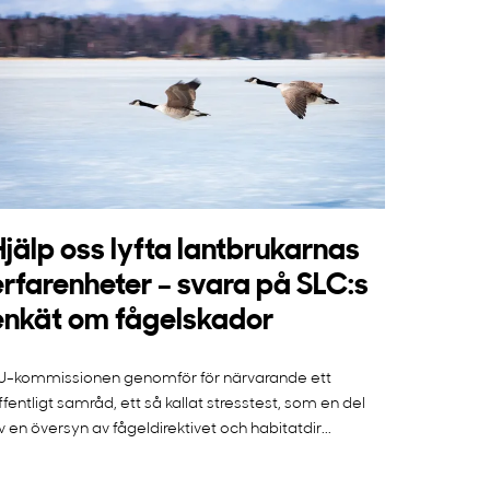
Hjälp oss lyfta lantbrukarnas
erfarenheter – svara på SLC:s
enkät om fågelskador
U-kommissionen genomför för närvarande ett
ffentligt samråd, ett så kallat stresstest, som en del
v en översyn av fågeldirektivet och habitatdir...