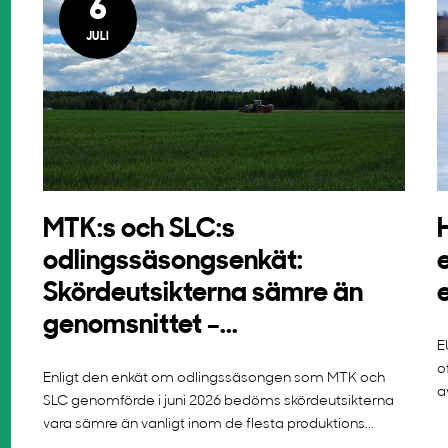
6
JULI
MTK:s och SLC:s
odlingssäsongsenkät:
Skördeutsikterna sämre än
genomsnittet –...
E
o
Enligt den enkät om odlingssäsongen som MTK och
a
SLC genomförde i juni 2026 bedöms skördeutsikterna
vara sämre än vanligt inom de flesta produktions...