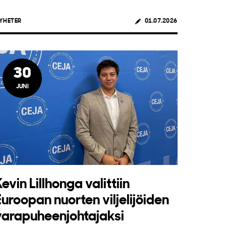
YHETER
01.07.2026
30
JUNI
Kevin Lillhonga valittiin
Euroopan nuorten viljelijöiden
varapuheenjohtajaksi