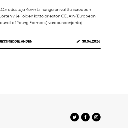
LC:n edustaja Kevin Lillhonga on valittu Euroopan
uorten viljelijöiden kattojärjestön CEJA:n (European
ouncil of Young Farmers) varapuheenjohtaj...
RESSMEDDELANDEN
30.06.2026