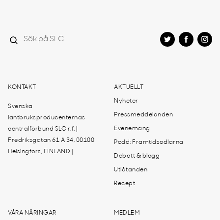
KONTAKT
AKTUELLT
Nyheter
Svenska
Pressmeddelanden
lantbruksproducenternas
Evenemang
centralförbund SLC r.f. |
Fredriksgatan 61 A 34, 00100
Podd: Framtidsodlarna
Helsingfors, FINLAND |
Debatt & blogg
Utlåtanden
Recept
VÅRA NÄRINGAR
MEDLEM