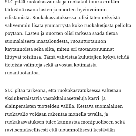
SLC pitää ruokakasvatusta ja ruokakulttuuria erittäin
tärkeänä osana lasten ja nuorten hyvinvoinnin
edistämistä. Ruokakasvatuksessa tulisi täten nykyistä
vahvemmin lisätä ymmärrystä koko ruokaketjusta pellolta
pöytään. Lasten ja nuorten olisi tärkeää saada tietoa
suomalaisesta maataloudesta, ruoantuotannon
käytännöistä sekä siitä, miten eri tuotantosuunnat
liittyvät toisiinsa. Tämä vahvistaa kuluttajien kykyä tehdä
tietoisia valintoja sekä arvostaa kotimaista
ruoantuotantoa.
SLC pitää tärkeänä, että ruokakasvatuksessa vältetään
yksinkertaistavia vastakkainasetteluja kasvi- ja
eläinperäisten tuotteiden välillä. Kestävä suomalainen
ruokavalio voidaan rakentaa monella tavalla, ja
ruokakasvatuksen tulee kannustaa monipuoliseen sekä
ravitsemuksellisesti että tuotannollisesti kestävään