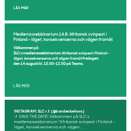
LÄS MER
Medlemswebbinarium 14.8: Afrikansk svinpest i
Finland – läget, konsekvenserna och vägen framåt
Välkommen på
SLC:s medlemswebbinarium
Afrikansk svinpest i Finland –
läget, konsekvenserna och vägen framåt
fredagen
den 14 augusti kl. 10.00-12.00 på Teams.
LÄS MER
INSTAGRAM: SLC r.f. (@bondenbehovs)
📌 SAVE THE DATE! Välkommen på SLC:s
medlemswebbinarium ”Afrikansk svinpest i Finland –
läget, konsekvenserna och vägen ...