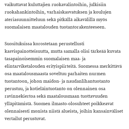
vaikuttavat kuluttajien ruokavalintoihin, julkisiin
ruokahankintoihin, varhaiskasvatuksen ja koulujen
ateriasuunnitteluun sekä pitkällä aikavälillä myös
suomalaisen maatalouden tuotantorakenteeseen.
Suosituksissa korostetaan perustellusti
kasvispainotteisuutta, mutta samalla olisi tärkeää kuvata
tasapainoisemmin suomalaisen maa- ja
elintarviketalouden erityispiirteitä. Suomessa merkittävä
osa maatalousmaasta soveltuu parhaiten nurmen
tuotantoon, johon maidon- ja naudanlihantuotanto
perustuu, ja kotieläintuotanto on olennainen osa
ravinnekiertoa sekä maatalousmaan tuottavuuden
ylläpitämistä. Suomen ilmasto-olosuhteet poikkeavat
olennaisesti monista niistä alueista, joihin kansainväliset
vertailut perustuvat.