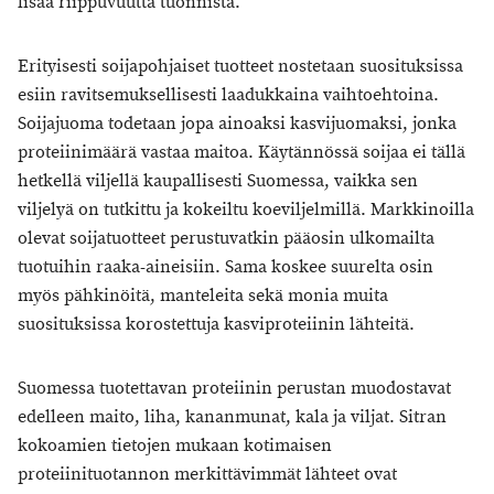
lisää riippuvuutta tuonnista.
Erityisesti soijapohjaiset tuotteet nostetaan suosituksissa
esiin ravitsemuksellisesti laadukkaina vaihtoehtoina.
Soijajuoma todetaan jopa ainoaksi kasvijuomaksi, jonka
proteiinimäärä vastaa maitoa. Käytännössä soijaa ei tällä
hetkellä viljellä kaupallisesti Suomessa, vaikka sen
viljelyä on tutkittu ja kokeiltu koeviljelmillä. Markkinoilla
olevat soijatuotteet perustuvatkin pääosin ulkomailta
tuotuihin raaka-aineisiin. Sama koskee suurelta osin
myös pähkinöitä, manteleita sekä monia muita
suosituksissa korostettuja kasviproteiinin lähteitä.
Suomessa tuotettavan proteiinin perustan muodostavat
edelleen maito, liha, kananmunat, kala ja viljat. Sitran
kokoamien tietojen mukaan kotimaisen
proteiinituotannon merkittävimmät lähteet ovat