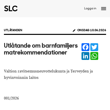
Logga in
UTLÅTANDEN
ONSDAG 10.06.2026
Facebook
Twitter
Utlåtande om barnfamiljers
matrekommendationer
LinkedIn
Whats
Valtion ravitsemusneuvottelukunta ja Terveyden ja
hyvinvoinnin laitos
001/2026