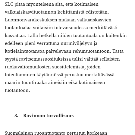
SLC pitää myönteisenä sitä, että kotimaisen
valkuaiskasvituotannon kehittämistä edistetään.
Luonnonvarakeskuksen mukaan valkuaiskasvien
tuotantoalaa voitaisiin tulevaisuudessa merkittävästi
kasvattaa. Tällä hetkellä niiden tuotantoala on kuitenkin
edelleen pieni verrattuna nurmiviljelyyn ja
kotieläintuotantoa palvelevaan rehuntuotantoon. Tästä
syystä ravitsemussuosituksissa tulisi välttää sellaisten
ruokavaliomuutosten suosittelemista, joiden
toteuttaminen käytännössä perustuu merkittävässä
määrin tuontiraaka-aineisiin eikä kotimaiseen
tuotantoon.
3. Ravinnon turvallisuus
Suomalainen ruoantuotanto perustuu korkeaan