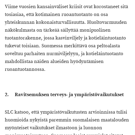
Viime vuosien kansainväliset kriisit ovat korostaneet sitä
tosiasiaa, että kotimainen ruoantuotanto on osa
yhteiskunnan kokonaisturvallisuutta. Huoltovarmuuden
näkökulmasta on tärkeää säilyttää monipuolinen
tuotantorakenne, jossa kasvinviljely ja kotieläintuotanto
tukevat toisiaan. Suomessa merkittävä osa peltoalasta
soveltuu parhaiten nurmiviljelyyn, ja kotieläintuotanto
mahdollistaa näiden alueiden hyödyntämisen
ruoantuotannossa.
2. Ravitsemuksen terveys- ja ympäristövaikutukset
SLC katsoo, että ympäristövaikutusten arvioinnissa tulisi
huomioida nykyistä paremmin suomalaisen maatalouden
myönteiset vaikutukset ilmastoon ja luonnon