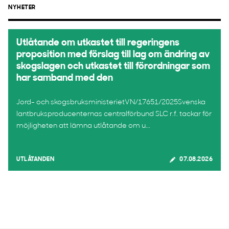
NYHETER
Utlåtande om utkastet till regeringens
proposition med förslag till lag om ändring av
skogslagen och utkastet till förordningar som
har samband med den
Jord- och skogsbruksministerietVN/17651/2025Svenska
lantbruksproducenternas centralförbund SLC r.f. tackar för
möjligheten att lämna utlåtande om u...
UTLÅTANDEN
07.08.2026