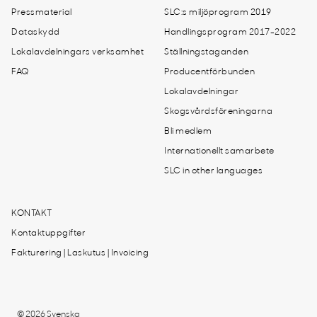
Pressmaterial
SLC:s miljöprogram 2019
Dataskydd
Handlingsprogram 2017-2022
Lokalavdelningars verksamhet
Ställningstaganden
FAQ
Producentförbunden
Lokalavdelningar
Skogsvårdsföreningarna
Bli medlem
Internationellt samarbete
SLC in other languages
KONTAKT
Kontaktuppgifter
Fakturering | Laskutus | Invoicing
© 2026 Svenska