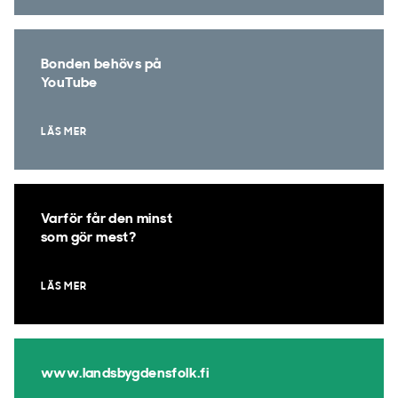
Bonden behövs på
YouTube
LÄS MER
Varför får den minst
som gör mest?
LÄS MER
www.landsbygdensfolk.fi