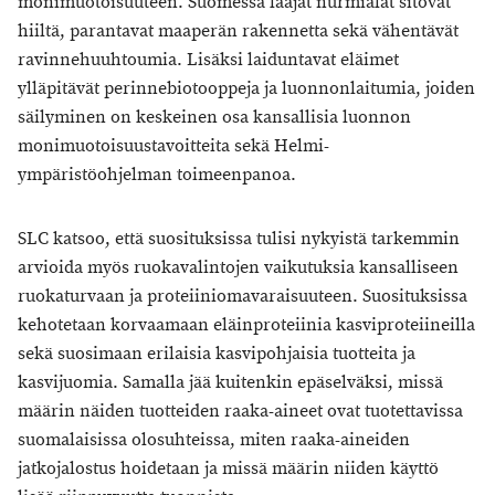
monimuotoisuuteen. Suomessa laajat nurmialat sitovat
hiiltä, parantavat maaperän rakennetta sekä vähentävät
ravinnehuuhtoumia. Lisäksi laiduntavat eläimet
ylläpitävät perinnebiotooppeja ja luonnonlaitumia, joiden
säilyminen on keskeinen osa kansallisia luonnon
monimuotoisuustavoitteita sekä Helmi-
ympäristöohjelman toimeenpanoa.
SLC katsoo, että suosituksissa tulisi nykyistä tarkemmin
arvioida myös ruokavalintojen vaikutuksia kansalliseen
ruokaturvaan ja proteiiniomavaraisuuteen. Suosituksissa
kehotetaan korvaamaan eläinproteiinia kasviproteiineilla
sekä suosimaan erilaisia kasvipohjaisia tuotteita ja
kasvijuomia. Samalla jää kuitenkin epäselväksi, missä
määrin näiden tuotteiden raaka-aineet ovat tuotettavissa
suomalaisissa olosuhteissa, miten raaka-aineiden
jatkojalostus hoidetaan ja missä määrin niiden käyttö