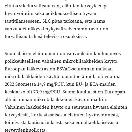
elintarviketurvallisuuteen, eläinten terveyteen ja
hyvinvointiin sekä poikkeuksellisen hyvään
tautitilanteeseen. SLC pitää tärkeänä, että nämä
vahvuudet näkyvät nykyistä selvemmin ravinnon
turvallisuutta käsittelevissä osuuksissa.
Suomalaisen eläintuotannon vahvuuksiin kuuluu myös
poikkeuksellisen vähäinen mikrobilääkkeiden käyttö.
Euroopan lääkeviraston ESVAC-seurannan mukaan
mikrobilääkkeiden käyttö tuotantoeläimillä oli vuonna
2022 Suomessa 14,9 mg/PCU, kun EU- ja ETA-maiden
keskiarvo oli 73,9 mg/PCU. Suomi kuuluu siten Euroopan
alhaisimman mikrobilääkkeiden käytön maihin.
Vähäinen lääkkeiden käyttö on seurausta hyvästä eläinten
terveydestä, korkeatasoisesta eläinten hyvinvoinnista,
toimivasta tautisuojauksesta sekä ennaltaehkäisevästä
terveydenhuollosta.