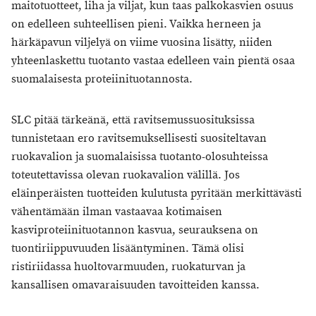
maitotuotteet, liha ja viljat, kun taas palkokasvien osuus
on edelleen suhteellisen pieni. Vaikka herneen ja
härkäpavun viljelyä on viime vuosina lisätty, niiden
yhteenlaskettu tuotanto vastaa edelleen vain pientä osaa
suomalaisesta proteiinituotannosta.
SLC pitää tärkeänä, että ravitsemussuosituksissa
tunnistetaan ero ravitsemuksellisesti suositeltavan
ruokavalion ja suomalaisissa tuotanto-olosuhteissa
toteutettavissa olevan ruokavalion välillä. Jos
eläinperäisten tuotteiden kulutusta pyritään merkittävästi
vähentämään ilman vastaavaa kotimaisen
kasviproteiinituotannon kasvua, seurauksena on
tuontiriippuvuuden lisääntyminen. Tämä olisi
ristiriidassa huoltovarmuuden, ruokaturvan ja
kansallisen omavaraisuuden tavoitteiden kanssa.