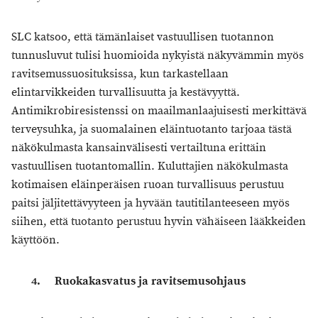
SLC katsoo, että tämänlaiset vastuullisen tuotannon
tunnusluvut tulisi huomioida nykyistä näkyvämmin myös
ravitsemussuosituksissa, kun tarkastellaan
elintarvikkeiden turvallisuutta ja kestävyyttä.
Antimikrobiresistenssi on maailmanlaajuisesti merkittävä
terveysuhka, ja suomalainen eläintuotanto tarjoaa tästä
näkökulmasta kansainvälisesti vertailtuna erittäin
vastuullisen tuotantomallin. Kuluttajien näkökulmasta
kotimaisen eläinperäisen ruoan turvallisuus perustuu
paitsi jäljitettävyyteen ja hyvään tautitilanteeseen myös
siihen, että tuotanto perustuu hyvin vähäiseen lääkkeiden
käyttöön.
4. Ruokakasvatus ja ravitsemusohjaus