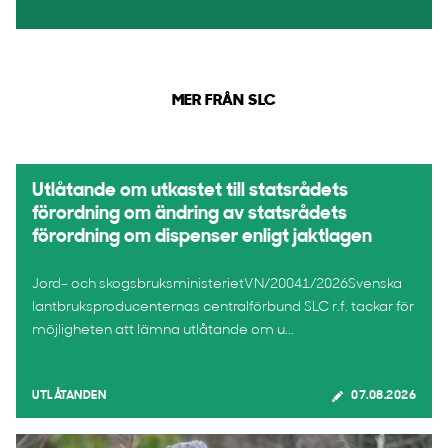
MER FRÅN SLC
Utlåtande om utkastet till statsrådets
förordning om ändring av statsrådets
förordning om dispenser enligt jaktlagen
Jord- och skogsbruksministerietVN/20041/2026Svenska
lantbruksproducenternas centralförbund SLC r.f. tackar för
möjligheten att lämna utlåtande om u...
UTLÅTANDEN
07.08.2026