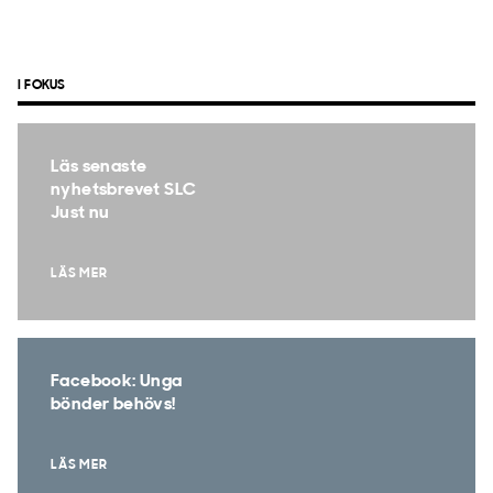
I FOKUS
Läs senaste
nyhetsbrevet SLC
Just nu
LÄS MER
Facebook: Unga
bönder behövs!
LÄS MER