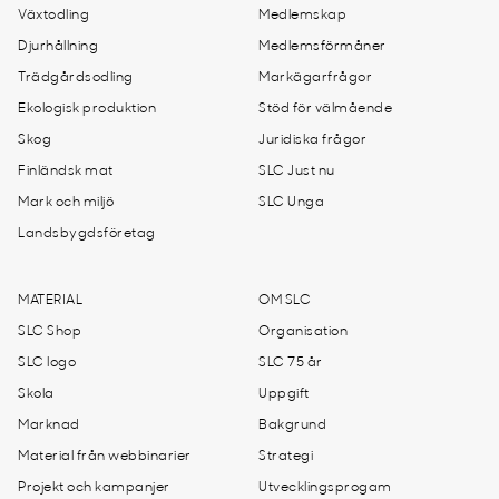
Växtodling
Medlemskap
Djurhållning
Medlemsförmåner
Trädgårdsodling
Markägarfrågor
Ekologisk produktion
Stöd för välmående
Skog
Juridiska frågor
Finländsk mat
SLC Just nu
Mark och miljö
SLC Unga
Landsbygdsföretag
MATERIAL
OM SLC
SLC Shop
Organisation
SLC logo
SLC 75 år
Skola
Uppgift
Marknad
Bakgrund
Material från webbinarier
Strategi
Projekt och kampanjer
Utvecklingsprogam