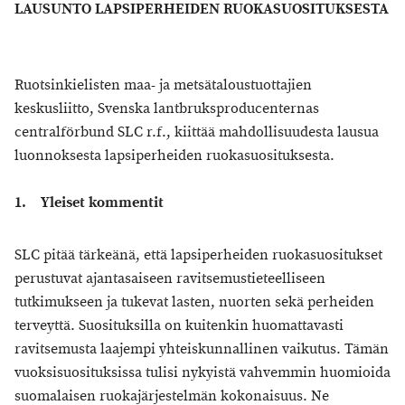
LAUSUNTO LAPSIPERHEIDEN RUOKASUOSITUKSESTA
Ruotsinkielisten maa- ja metsätaloustuottajien
keskusliitto, Svenska lantbruksproducenternas
centralförbund SLC r.f., kiittää mahdollisuudesta lausua
luonnoksesta lapsiperheiden ruokasuosituksesta.
1. Yleiset kommentit
SLC pitää tärkeänä, että lapsiperheiden ruokasuositukset
perustuvat ajantasaiseen ravitsemustieteelliseen
tutkimukseen ja tukevat lasten, nuorten sekä perheiden
terveyttä. Suosituksilla on kuitenkin huomattavasti
ravitsemusta laajempi yhteiskunnallinen vaikutus. Tämän
vuoksisuosituksissa tulisi nykyistä vahvemmin huomioida
suomalaisen ruokajärjestelmän kokonaisuus. Ne