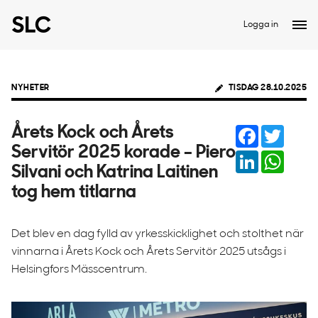
Logga in
NYHETER
TISDAG 28.10.2025
Facebook
Twitter
Årets Kock och Årets
Servitör 2025 korade – Piero
LinkedIn
Whats
Silvani och Katrina Laitinen
tog hem titlarna
Det blev en dag fylld av yrkesskicklighet och stolthet när
vinnarna i Årets Kock och Årets Servitör 2025 utsågs i
Helsingfors Mässcentrum.