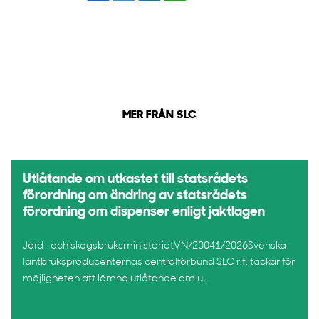
MER FRÅN SLC
Utlåtande om utkastet till statsrådets
förordning om ändring av statsrådets
förordning om dispenser enligt jaktlagen
Jord- och skogsbruksministerietVN/20041/2026Svenska
lantbruksproducenternas centralförbund SLC r.f. tackar för
möjligheten att lämna utlåtande om u...