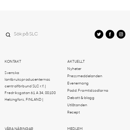
KONTAKT
AKTUELLT
Nyheter
Svenska
Pressmeddelanden
lantbruksproducenternas
Evenemang
centralförbund SLC r.f. |
Podd: Framtidsodlarna
Fredriksgatan 61 A 34, 00100
Debatt & blogg
Helsingfors, FINLAND |
Utlåtanden
Recept
VÅRA NÄRINGAR
MEDLEM