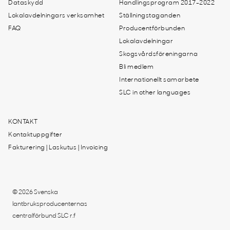
Dataskydd
Handlingsprogram 2017-2022
Lokalavdelningars verksamhet
Ställningstaganden
FAQ
Producentförbunden
Lokalavdelningar
Skogsvårdsföreningarna
Bli medlem
Internationellt samarbete
SLC in other languages
KONTAKT
Kontaktuppgifter
Fakturering | Laskutus | Invoicing
© 2026 Svenska
lantbruksproducenternas
centralförbund SLC r.f