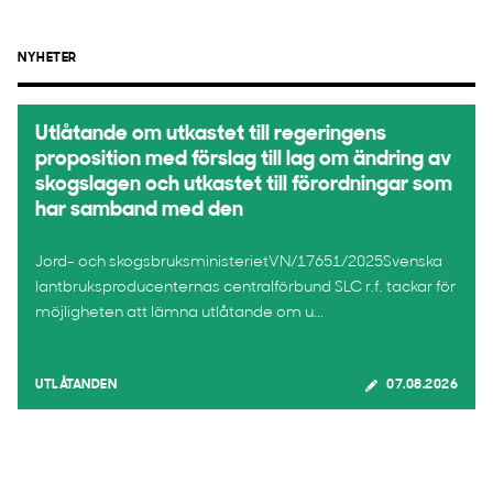
NYHETER
Utlåtande om utkastet till regeringens
proposition med förslag till lag om ändring av
skogslagen och utkastet till förordningar som
har samband med den
Jord- och skogsbruksministerietVN/17651/2025Svenska
lantbruksproducenternas centralförbund SLC r.f. tackar för
möjligheten att lämna utlåtande om u...
UTLÅTANDEN
07.08.2026