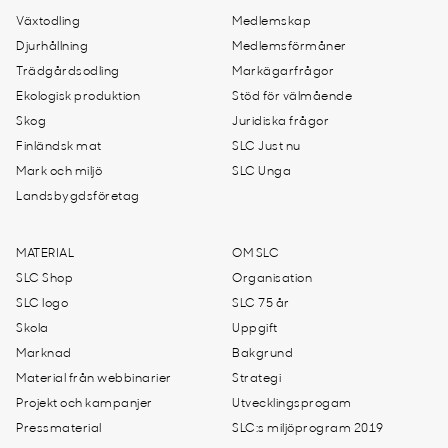
Växtodling
Medlemskap
Djurhållning
Medlemsförmåner
Trädgårdsodling
Markägarfrågor
Ekologisk produktion
Stöd för välmående
Skog
Juridiska frågor
Finländsk mat
SLC Just nu
Mark och miljö
SLC Unga
Landsbygdsföretag
MATERIAL
OM SLC
SLC Shop
Organisation
SLC logo
SLC 75 år
Skola
Uppgift
Marknad
Bakgrund
Material från webbinarier
Strategi
Projekt och kampanjer
Utvecklingsprogam
Pressmaterial
SLC:s miljöprogram 2019