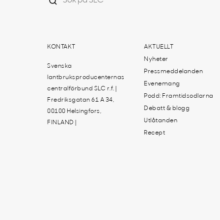
KONTAKT
AKTUELLT
Nyheter
Svenska
Pressmeddelanden
lantbruksproducenternas
Evenemang
centralförbund SLC r.f. |
Podd: Framtidsodlarna
Fredriksgatan 61 A 34,
Debatt & blogg
00100 Helsingfors,
Utlåtanden
FINLAND |
Recept