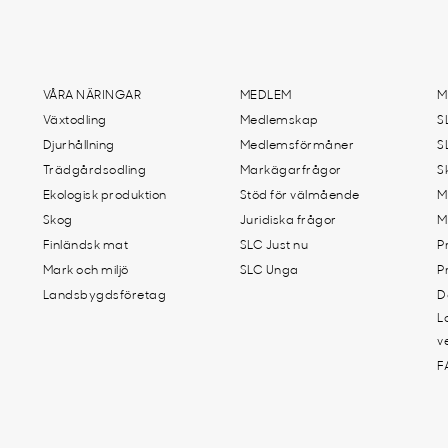
VÅRA NÄRINGAR
MEDLEM
M
Växtodling
Medlemskap
S
Djurhållning
Medlemsförmåner
S
Trädgårdsodling
Markägarfrågor
S
Ekologisk produktion
Stöd för välmående
M
Skog
Juridiska frågor
M
Finländsk mat
SLC Just nu
P
Mark och miljö
SLC Unga
P
Landsbygdsföretag
D
L
v
F