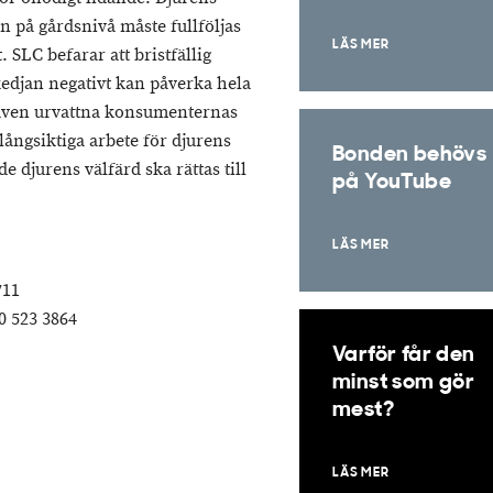
 på gårdsnivå måste fullföljas
LÄS MER
 SLC befarar att bristfällig
kedjan negativt kan påverka hela
även urvattna konsumenternas
ångsiktiga arbete för djurens
Bonden behövs
e djurens välfärd ska rättas till
på YouTube
LÄS MER
711
0 523 3864
Varför får den
minst som gör
mest?
LÄS MER