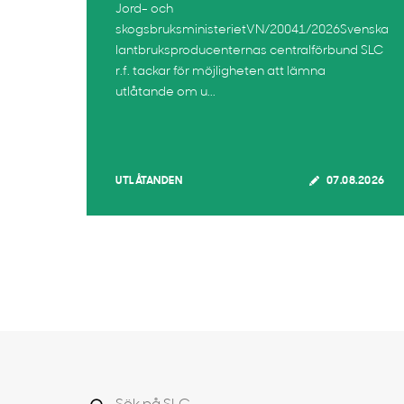
Jord- och
skogsbruksministerietVN/20041/2026Svenska
lantbruksproducenternas centralförbund SLC
r.f. tackar för möjligheten att lämna
utlåtande om u...
UTLÅTANDEN
07.08.2026