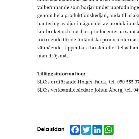
välbefinnande som börjar under uppfödningen
genom hela produktionskedjan, ända till slakt.
hantering av djur i någon del av produktions
lantbruket och husdjursproducenterna samt 
förtroende för de finländska producenternas l
välmående. Uppenbara brister eller fel gälland
utan dröjsmål.
Tilläggsinformation:
SLC:s ordförande Holger Falck, tel. 050 555 3
SLC:s verksamhetsledare Johan Åberg, tel. 04
Facebook
Twitter
LinkedIn
WhatsApp
Dela sidan