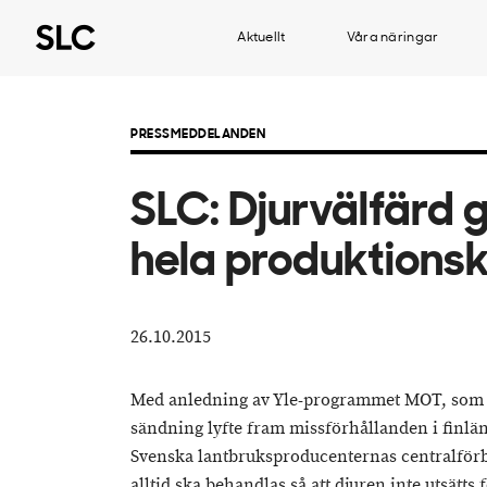
Aktuellt
Våra näringar
PRESSMEDDELANDEN
SLC: Djurvälfärd
hela produktions
26.10.2015
Med anledning av Yle-programmet MOT, som i
sändning lyfte fram missförhållanden i finlän
Svenska lantbruksproducenternas centralförb
alltid ska behandlas så att djuren inte utsätts