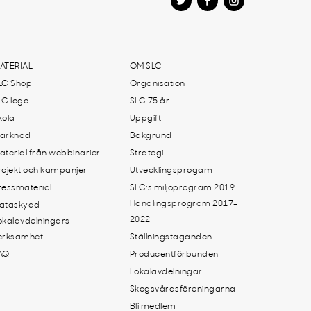
ATERIAL
OM SLC
LC Shop
Organisation
LC logo
SLC 75 år
kola
Uppgift
arknad
Bakgrund
aterial från webbinarier
Strategi
rojekt och kampanjer
Utvecklingsprogam
ressmaterial
SLC:s miljöprogram 2019
Handlingsprogram 2017-
ataskydd
2022
okalavdelningars
erksamhet
Ställningstaganden
AQ
Producentförbunden
Lokalavdelningar
Skogsvårdsföreningarna
Bli medlem