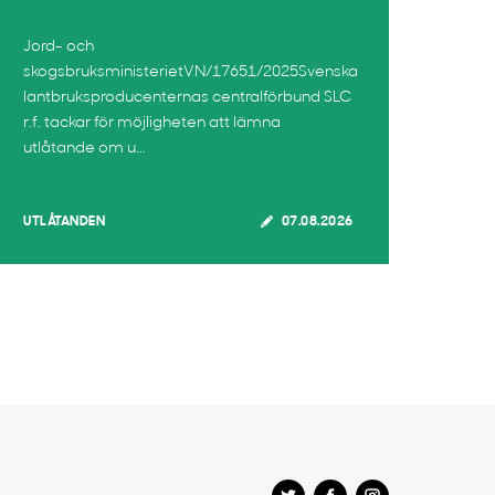
Jord- och
skogsbruksministerietVN/17651/2025Svenska
lantbruksproducenternas centralförbund SLC
r.f. tackar för möjligheten att lämna
utlåtande om u...
UTLÅTANDEN
07.08.2026