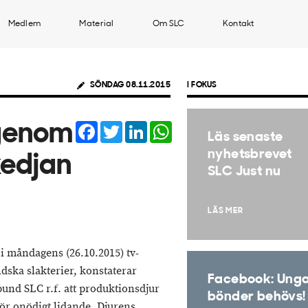
Medlem
Material
Om SLC
Kontakt
SÖNDAG 08.11.2015
I FOKUS
Facebook
Twitter
LinkedIn
WhatsApp
 genom
Läs senaste
nyhetsbrevet
kedjan
SLC Just nu
LÄS MER
 måndagens (26.10.2015) tv-
dska slakterier, konstaterar
Facebook: Ung
und SLC r.f. att produktionsdjur
bönder behövs!
 för onödigt lidande. Djurens