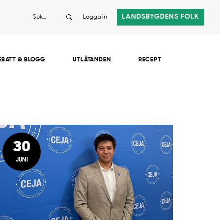
Sök
LANDSBYGDENS FOLK
Logga in
EBATT & BLOGG
UTLÅTANDEN
RECEPT
30
JUNI