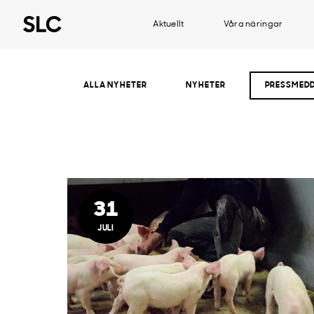
Aktuellt
Våra näringar
ALLA NYHETER
NYHETER
PRESSMED
31
JULI