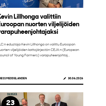
Kevin Lillhonga valittiin
Euroopan nuorten viljelijöiden
varapuheenjohtajaksi
LC:n edustaja Kevin Lillhonga on valittu Euroopan
uorten viljelijöiden kattojärjestön CEJA:n (European
ouncil of Young Farmers) varapuheenjohtaj...
RESSMEDDELANDEN
30.06.2026
23