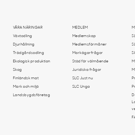
VÅRA NÄRINGAR
MEDLEM
M
Växtodling
Medlemskap
S
Djurhållning
Medlemsförmåner
S
Trädgårdsodling
Markägarfrågor
S
Ekologisk produktion
Stöd för välmående
M
Skog
Juridiska frågor
M
Finländsk mat
SLC Just nu
P
Mark och miljö
SLC Unga
P
Landsbygdsföretag
D
L
v
F