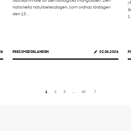
skattkammare för den biologiska mångfalden. Den
I
nationella naturbetesdagen, som ordnas lördagen
å
den 13 ...
1 
26
PRESSMEDDELANDEN
02.06.2026
P
1
2
3
…
49