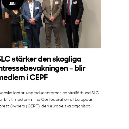
JUNI
SLC stärker den skogliga
intressebevakningen – blir
medlem i CEPF
venska lantbruksproducenternas centralförbund SLC
ar blivit medlem i The Confederation of European
orest Owners (CEPF), den europeiska organisat...