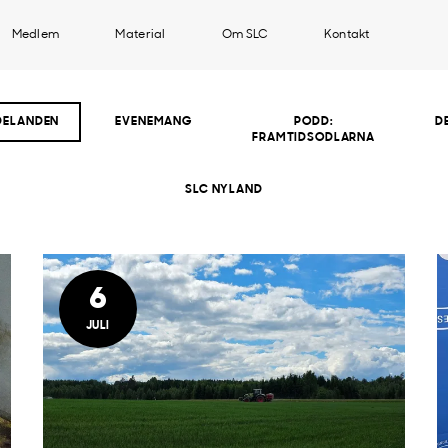
Medlem
Material
Om SLC
Kontakt
DELANDEN
EVENEMANG
PODD:
D
FRAMTIDSODLARNA
SLC NYLAND
6
JULI