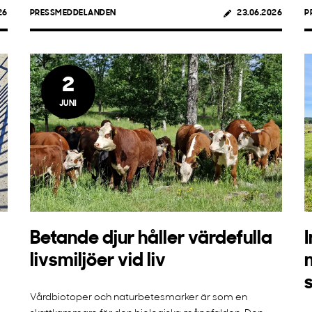
26
PRESSMEDDELANDEN
23.06.2026
P
2
JUNI
Betande djur håller värdefulla
livsmiljöer vid liv
s
Vårdbiotoper och naturbetesmarker är som en