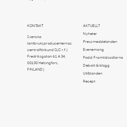
KONTAKT
AKTUELLT
Nyheter
Svenska
Pressmeddelanden
lantbruksproducenternas
Evenemang
centralförbund SLC r.f. |
Fredriksgatan 61 A 34,
Podd: Framtidsodlarna
00100 Helsingfors,
Debatt & blogg
FINLAND |
Utlåtanden
Recept