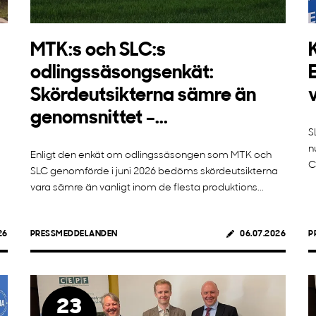
MTK:s och SLC:s
odlingssäsongsenkät:
Skördeutsikterna sämre än
genomsnittet –...
S
n
Enligt den enkät om odlingssäsongen som MTK och
C
SLC genomförde i juni 2026 bedöms skördeutsikterna
vara sämre än vanligt inom de flesta produktions...
26
PRESSMEDDELANDEN
06.07.2026
P
23