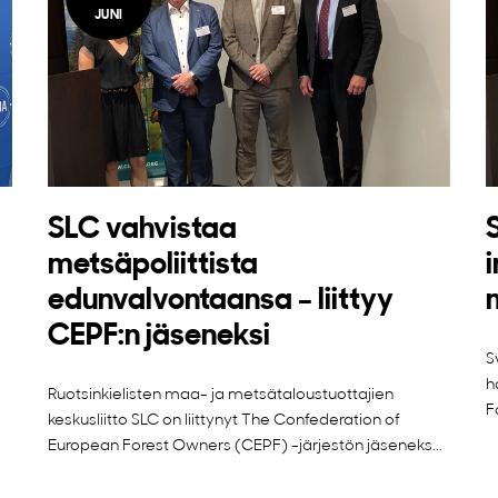
JUNI
SLC vahvistaa
metsäpoliittista
edunvalvontaansa – liittyy
CEPF:n jäseneksi
S
h
Ruotsinkielisten maa- ja metsätaloustuottajien
F
keskusliitto SLC on liittynyt The Confederation of
European Forest Owners (CEPF) -järjestön jäseneks...