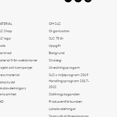
ATERIAL
OM SLC
LC Shop
Organisation
LC logo
SLC 75 år
kola
Uppgift
arknad
Bakgrund
aterial från webbinarier
Strategi
rojekt och kampanjer
Utvecklingsprogam
ressmaterial
SLC:s miljöprogram 2019
Handlingsprogram 2017-
ataskydd
2022
okalavdelningars
erksamhet
Ställningstaganden
AQ
Producentförbunden
Lokalavdelningar
Skogsvårdsföreningarna