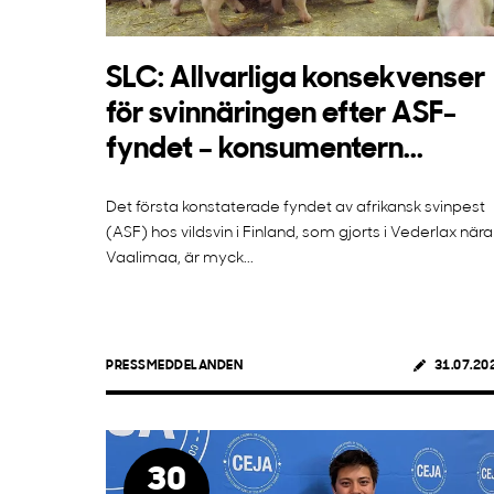
SLC: Allvarliga konsekvenser
för svinnäringen efter ASF-
fyndet – konsumentern...
Det första konstaterade fyndet av afrikansk svinpest
(ASF) hos vildsvin i Finland, som gjorts i Vederlax nära
Vaalimaa, är myck...
PRESSMEDDELANDEN
31.07.20
30