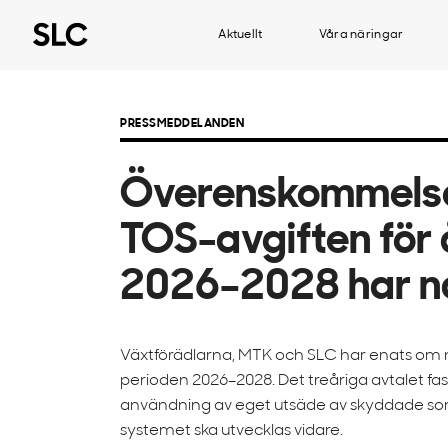
Aktuellt
Våra näringar
PRESSMEDDELANDEN
Överenskommels
TOS-avgiften för 
2026–2028 har n
Växtförädlarna, MTK och SLC har enats om 
perioden 2026–2028. Det treåriga avtalet fast
användning av eget utsäde av skyddade sort
systemet ska utvecklas vidare.