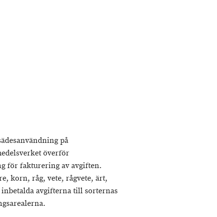
tsädesanvändning på
edelsverket överför
 för fakturering av avgiften.
, korn, råg, vete, rågvete, ärt,
nbetalda avgifterna till sorternas
ingsarealerna.