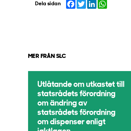
Facebook
Twitter
LinkedIn
WhatsApp
Dela sidan
MER FRÅN SLC
Utlåtande om utkastet till
statsrådets förordning
om ändring av
statsrådets förordning
om dispenser enligt