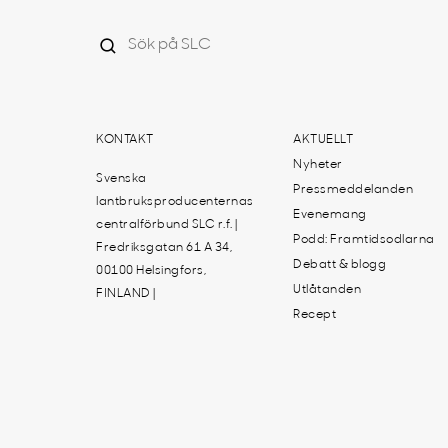
KONTAKT
AKTUELLT
Nyheter
Svenska
Pressmeddelanden
lantbruksproducenternas
Evenemang
centralförbund SLC r.f. |
Podd: Framtidsodlarna
Fredriksgatan 61 A 34,
Debatt & blogg
00100 Helsingfors,
Utlåtanden
FINLAND |
Recept