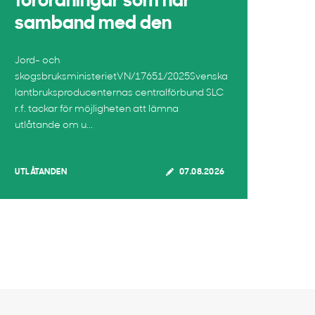
förordningar som har
samband med den
Jord- och
skogsbruksministerietVN/17651/2025Svenska
lantbruksproducenternas centralförbund SLC
r.f. tackar för möjligheten att lämna
utlåtande om u...
UTLÅTANDEN
07.08.2026