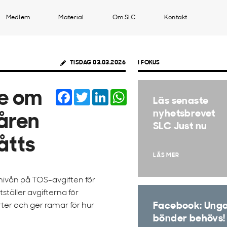
Medlem
Material
Om SLC
Kontakt
TISDAG 03.03.2026
I FOKUS
Facebook
Twitter
LinkedIn
WhatsApp
e om
Läs senaste
nyhetsbrevet
åren
SLC Just nu
åtts
LÄS MER
nivån på TOS-avgiften för
ställer avgifterna för
Facebook: Ung
er och ger ramar för hur
bönder behövs!