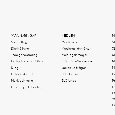
VÅRA NÄRINGAR
MEDLEM
M
Växtodling
Medlemskap
S
Djurhållning
Medlemsförmåner
S
Trädgårdsodling
Markägarfrågor
S
Ekologisk produktion
Stöd för välmående
M
Skog
Juridiska frågor
M
Finländsk mat
SLC Just nu
P
Mark och miljö
SLC Unga
P
Landsbygdsföretag
D
L
v
F