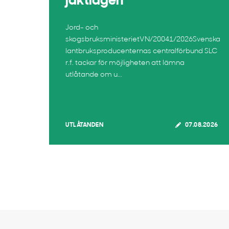
jaktlagen
Jord- och
skogsbruksministerietVN/20041/2026Svenska
lantbruksproducenternas centralförbund SLC
r.f. tackar för möjligheten att lämna
utlåtande om u...
UTLÅTANDEN
07.08.2026