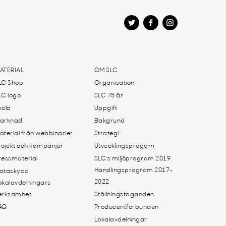
ATERIAL
OM SLC
LC Shop
Organisation
LC logo
SLC 75 år
kola
Uppgift
arknad
Bakgrund
aterial från webbinarier
Strategi
rojekt och kampanjer
Utvecklingsprogam
ressmaterial
SLC:s miljöprogram 2019
Handlingsprogram 2017-
ataskydd
2022
okalavdelningars
erksamhet
Ställningstaganden
AQ
Producentförbunden
Lokalavdelningar