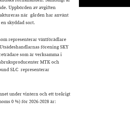
ändska förhållanden. Samtidigt är
säde. Uppbörden av avgiften
 faktureras när gården har använt
v en skyddad sort.
 som representerar växtförädlare
 Utsädeshandlarnas förening SKY
öreträdare som är verksamma i
ogsbruksproducenter MTK och
bund SLC representerar
net under vintern och ett treårigt
moms 0 %) för 2026-2028 är: