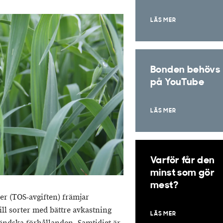
LÄS MER
Bonden behövs
på YouTube
LÄS MER
Varför får den
minst som gör
mest?
er (TOS-avgiften) främjar
till sorter med bättre avkastning
LÄS MER