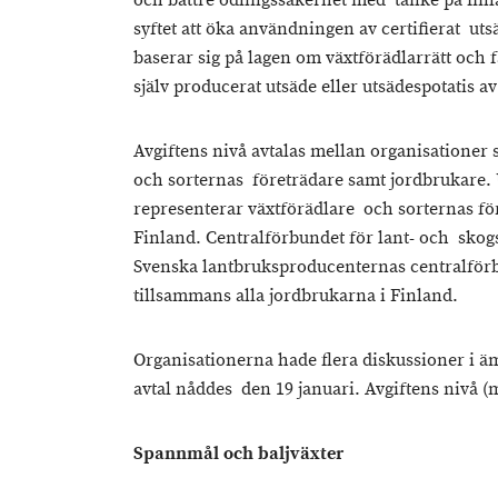
och bättre odlingssäkerhet med tanke på finl
syftet att öka användningen av certifierat ut
baserar sig på lagen om växtförädlarrätt och
själv producerat utsäde eller utsädespotatis a
Avgiftens nivå avtalas mellan organisationer
och sorternas företrädare samt jordbrukare.
representerar växtförädlare och sorternas f
Finland. Centralförbundet för lant- och sk
Svenska lantbruksproducenternas centralför
tillsammans alla jordbrukarna i Finland.
Organisationerna hade flera diskussioner i äm
avtal nåddes den 19 januari. Avgiftens nivå (
Spannmål och baljväxter