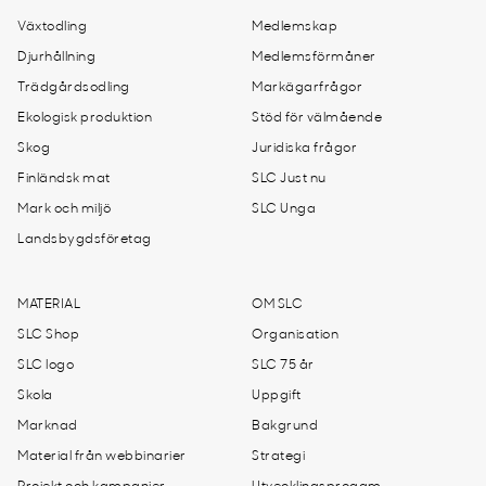
Växtodling
Medlemskap
Djurhållning
Medlemsförmåner
Trädgårdsodling
Markägarfrågor
Ekologisk produktion
Stöd för välmående
Skog
Juridiska frågor
Finländsk mat
SLC Just nu
Mark och miljö
SLC Unga
Landsbygdsföretag
MATERIAL
OM SLC
SLC Shop
Organisation
SLC logo
SLC 75 år
Skola
Uppgift
Marknad
Bakgrund
Material från webbinarier
Strategi