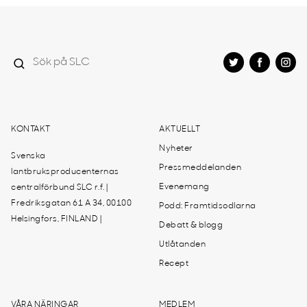
KONTAKT
AKTUELLT
Nyheter
Svenska
Pressmeddelanden
lantbruksproducenternas
Evenemang
centralförbund SLC r.f. |
Fredriksgatan 61 A 34, 00100
Podd: Framtidsodlarna
Helsingfors, FINLAND |
Debatt & blogg
Utlåtanden
Recept
VÅRA NÄRINGAR
MEDLEM