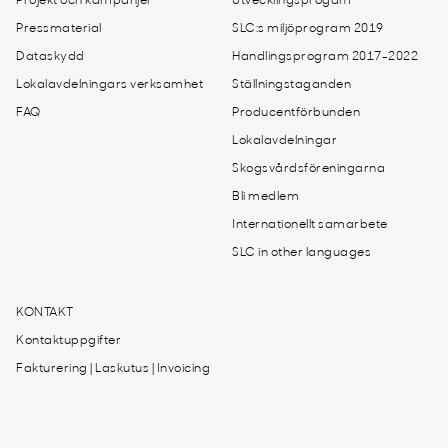
Projekt och kampanjer
Utvecklingsprogam
Pressmaterial
SLC:s miljöprogram 2019
Dataskydd
Handlingsprogram 2017-2022
Lokalavdelningars verksamhet
Ställningstaganden
FAQ
Producentförbunden
Lokalavdelningar
Skogsvårdsföreningarna
Bli medlem
Internationellt samarbete
SLC in other languages
KONTAKT
Kontaktuppgifter
Fakturering | Laskutus | Invoicing