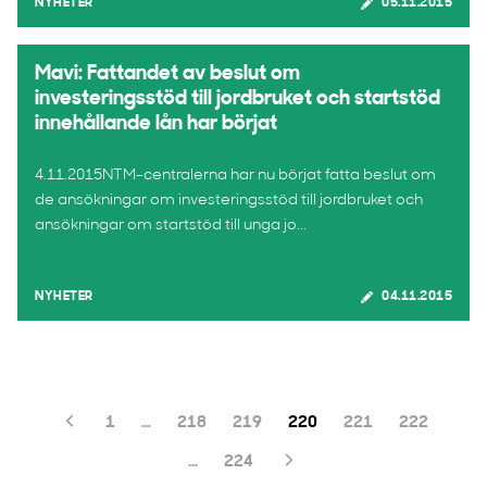
NYHETER
05.11.2015
Mavi: Fattandet av beslut om
investeringsstöd till jordbruket och startstöd
innehållande lån har börjat
4.11.2015NTM-centralerna har nu börjat fatta beslut om
de ansökningar om investeringsstöd till jordbruket och
ansökningar om startstöd till unga jo...
NYHETER
04.11.2015
1
…
218
219
220
221
222
…
224