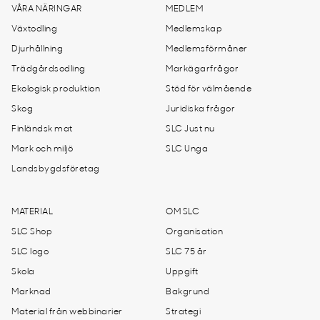
VÅRA NÄRINGAR
MEDLEM
Växtodling
Medlemskap
Djurhållning
Medlemsförmåner
Trädgårdsodling
Markägarfrågor
Ekologisk produktion
Stöd för välmående
Skog
Juridiska frågor
Finländsk mat
SLC Just nu
Mark och miljö
SLC Unga
Landsbygdsföretag
MATERIAL
OM SLC
SLC Shop
Organisation
SLC logo
SLC 75 år
Skola
Uppgift
Marknad
Bakgrund
Material från webbinarier
Strategi