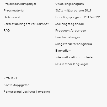
Projekt och kampanjer
Utvecklingsprogam
Pressmaterial
SLC:s miljöprogram 2019
Dataskydd
Handlingsprogram 2017-2022
Lokalavdelningars verksamhet
Ställningstaganden
FAQ
Producentförbunden
Lokalavdelningar
Skogsvårdsföreningarna
Bli medlem
Internationellt samarbete
SLC in other languages
KONTAKT
Kontaktuppgifter
Fakturering | Laskutus | Invoicing