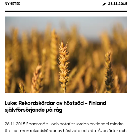
NYHETER
26.11.2015
Luke: ​Rekordskördar av höstsäd – Finland
självförsörjande på råg
26.11.2015 Spannmåls- och potatisskörden en tiondel mindre
än i fjol, men rekordskördar av höstvete och råg. Även ärter och