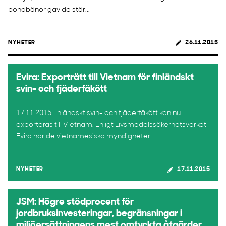
bondbönor gav de stör...
NYHETER
26.11.2015
Evira: ​Exporträtt till Vietnam för finländskt
svin- och fjäderfäkött
17.11.2015Finländskt svin- och fjäderfäkött kan nu
exporteras till Vietnam. Enligt Livsmedelssäkerhetsverket
Evira har de vietnamesiska myndigheter...
NYHETER
17.11.2015
JSM: Högre stödprocent för
jordbruksinvesteringar, begränsningar i
miljöersättningens mest omtyckta åtgärder