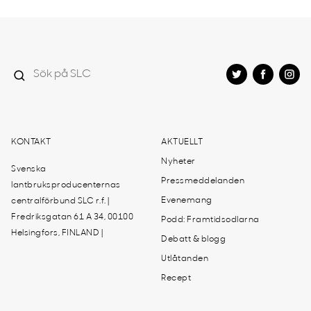
KONTAKT
AKTUELLT
Nyheter
Svenska
Pressmeddelanden
lantbruksproducenternas
Evenemang
centralförbund SLC r.f. |
Fredriksgatan 61 A 34, 00100
Podd: Framtidsodlarna
Helsingfors, FINLAND |
Debatt & blogg
Utlåtanden
Recept