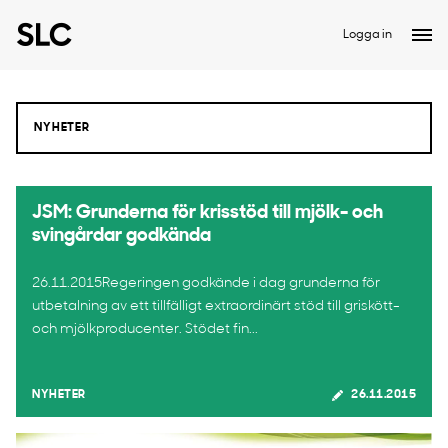
Logga in
JSM: ​Grunderna för krisstöd till mjölk- och
svingårdar godkända
26.11.2015Regeringen godkände i dag grunderna för
utbetalning av ett tillfälligt extraordinärt stöd till griskött-
och mjölkproducenter. Stödet fin...
NYHETER
26.11.2015