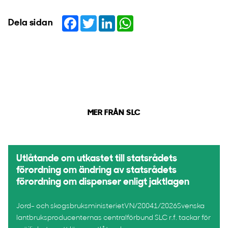
Facebook
Twitter
LinkedIn
WhatsApp
Dela sidan
MER FRÅN SLC
Utlåtande om utkastet till statsrådets
förordning om ändring av statsrådets
förordning om dispenser enligt jaktlagen
Jord- och skogsbruksministerietVN/20041/2026Svenska
lantbruksproducenternas centralförbund SLC r.f. tackar för