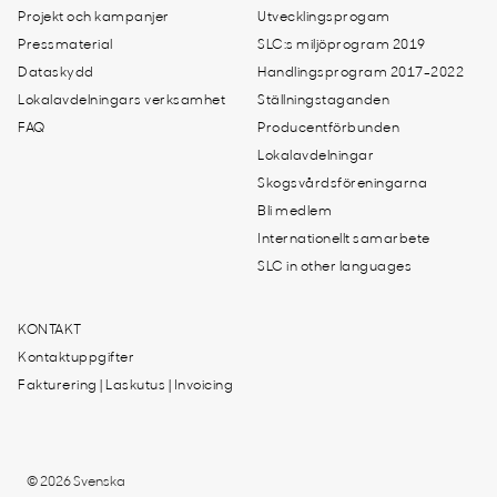
Projekt och kampanjer
Utvecklingsprogam
Pressmaterial
SLC:s miljöprogram 2019
Dataskydd
Handlingsprogram 2017-2022
Lokalavdelningars verksamhet
Ställningstaganden
FAQ
Producentförbunden
Lokalavdelningar
Skogsvårdsföreningarna
Bli medlem
Internationellt samarbete
SLC in other languages
KONTAKT
Kontaktuppgifter
Fakturering | Laskutus | Invoicing
© 2026 Svenska