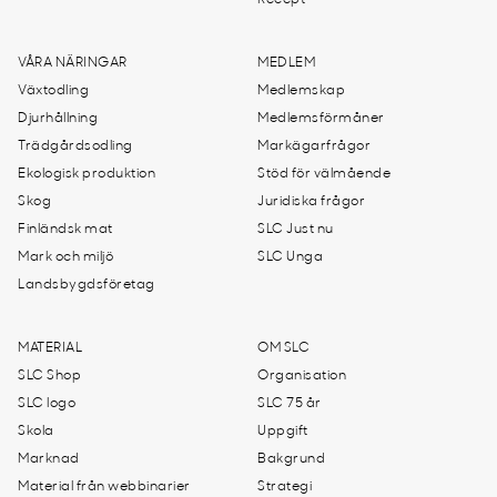
Recept
VÅRA NÄRINGAR
MEDLEM
Växtodling
Medlemskap
Djurhållning
Medlemsförmåner
Trädgårdsodling
Markägarfrågor
Ekologisk produktion
Stöd för välmående
Skog
Juridiska frågor
Finländsk mat
SLC Just nu
Mark och miljö
SLC Unga
Landsbygdsföretag
MATERIAL
OM SLC
SLC Shop
Organisation
SLC logo
SLC 75 år
Skola
Uppgift
Marknad
Bakgrund
Material från webbinarier
Strategi