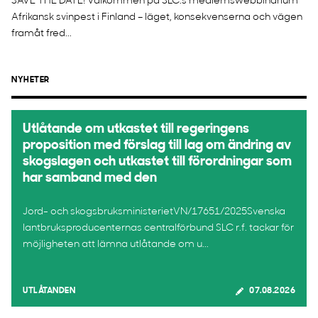
SAVE THE DATE! Välkommen på SLC:s medlemswebbinarium
Afrikansk svinpest i Finland – läget, konsekvenserna och vägen
framåt fred...
NYHETER
Utlåtande om utkastet till regeringens
proposition med förslag till lag om ändring av
skogslagen och utkastet till förordningar som
har samband med den
Jord- och skogsbruksministerietVN/17651/2025Svenska
lantbruksproducenternas centralförbund SLC r.f. tackar för
möjligheten att lämna utlåtande om u...
UTLÅTANDEN
07.08.2026