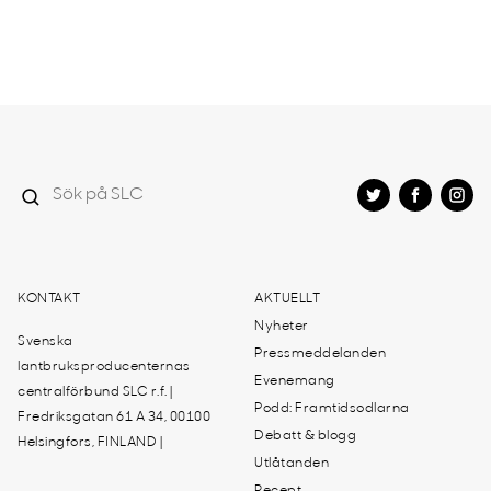
KONTAKT
AKTUELLT
Nyheter
Svenska
Pressmeddelanden
lantbruksproducenternas
Evenemang
centralförbund SLC r.f. |
Podd: Framtidsodlarna
Fredriksgatan 61 A 34, 00100
Debatt & blogg
Helsingfors, FINLAND |
Utlåtanden