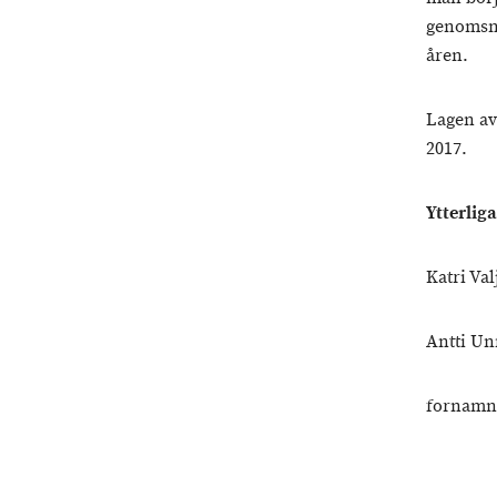
genomsni
åren.
Lagen avs
2017.
Ytterlig
Katri Val
Antti Un
fornamn