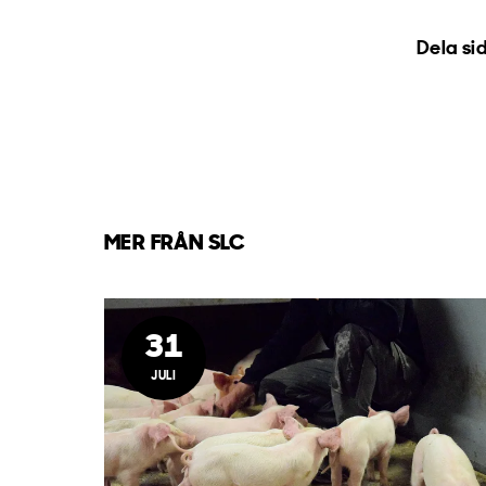
Dela si
MER FRÅN SLC
31
JULI