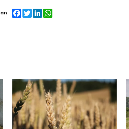
Facebook
Twitter
LinkedIn
WhatsApp
dan