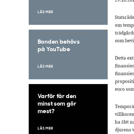
29.10.20
LÄS MER
Statsråde
om tempo
trädgårds
som bevi
Bonden behövs
på YouTube
Detta ext
finansie
LÄS MER
finansie
proposit
euro som 
Varför får den
minst som gör
Temporär
mest?
villkore
ha fått n
LÄS MER
djurens 