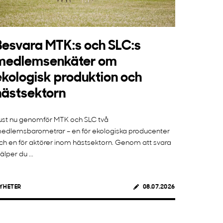
Besvara MTK:s och SLC:s
medlemsenkäter om
ekologisk produktion och
hästsektorn
ust nu genomför MTK och SLC två
edlemsbarometrar – en för ekologiska producenter
ch en för aktörer inom hästsektorn. Genom att svara
jälper du ...
YHETER
08.07.2026