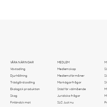
VÅRA NÄRINGAR
MEDLEM
M
Växtodling
Medlemskap
S
Djurhållning
Medlemsförmåner
S
Trädgårdsodling
Markägarfrågor
S
Ekologisk produktion
Stöd för välmående
M
Skog
Juridiska frågor
M
Finländsk mat
SLC Just nu
P