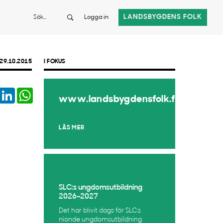
Sök
LANDSBYGDENS FOLK
Logga in
29.10.2015
I FOKUS
book
Twitter
LinkedIn
WhatsApp
www.landsbygdensfolk.fi
LÄS MER
SLC:s ungdomsutbildning
2026–2027
Det har blivit dags för SLC:s
nionde ungdomsutbildning