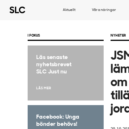
Aktuellt
Våra näringar
I FOKUS
NYHETER
JSM
Läs senaste
nyhetsbrevet
läm
SLC Just nu
om 
LÄS MER
till
jor
Facebook: Unga
bönder behövs!