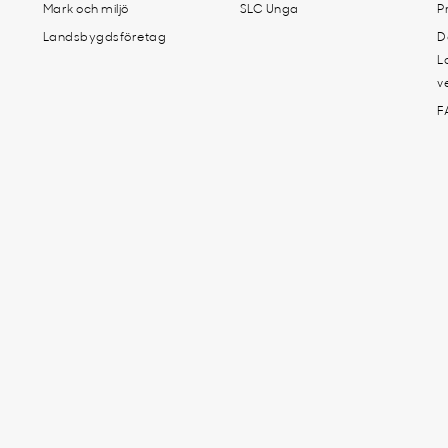
Mark och miljö
SLC Unga
P
Landsbygdsföretag
D
L
v
F