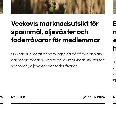
Veckovis marknadsutsikt för
spannmål, oljeväxter och
foderråvaror för medlemmar
SLC har publicerat en samlingssida på vår webbplats
där medlemmar nu kan ta del av marknadsutsikter för
J
spannmål, oljeväxter och foderråvaror....
m
o
h
26
NYHETER
11.07.2026
N