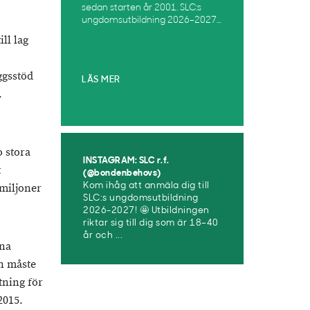
sedan starten år 2001. SLC:s
ungdomsutbildning 2026–2027...
ll lag
ggsstöd
LÄS MER
.
o stora
INSTAGRAM: SLC r.f.
t
(@bondenbehovs)
 miljoner
Kom ihåg att anmäla dig till
SLC:s ungdomsutbildning
2026-2027! 🤩 Utbildningen
riktar sig till dig som är 18–40
år och ...
nna
en måste
tning för
2015.