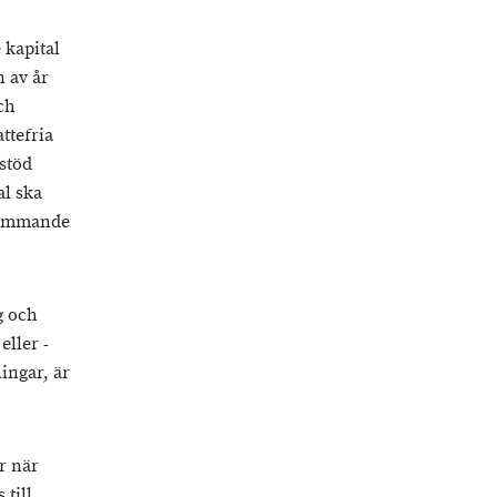
 kapital
n av år
ch
ttefria
stöd
al ska
främmande
g och
ller -
ingar, är
r när
 till