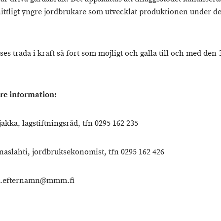
ttligt yngre jordbrukare som utvecklat produktionen under de
es träda i kraft så fort som möjligt och gälla till och med den 
are information:
jakka, lagstiftningsråd, tfn 0295 162 235
naslahti, jordbruksekonomist, tfn 0295 162 426
.efternamn@mmm.fi