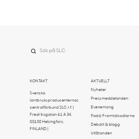
KONTAKT
AKTUELLT
Nyheter
Svenska
Pressmeddelanden
lantbruksproducenternas
Evenemang
centralförbund SLC r.f. |
Fredriksgatan 61 A 34,
Podd: Framtidsodlarna
00100 Helsingfors,
Debatt & blogg
FINLAND |
Utlåtanden