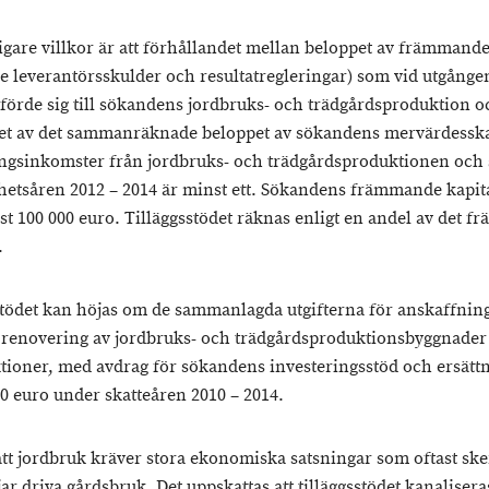
ligare villkor är att förhållandet mellan beloppet av främmande
ve leverantörsskulder och resultatregleringar) som vid utgånge
förde sig till sökandens jordbruks- och trädgårdsproduktion o
et av det sammanräknade beloppet av sökandens mervärdesska
ingsinkomster från jordbruks- och trädgårdsproduktionen och 
etsåren 2012 – 2014 är minst ett. Sökandens främmande kapit
st 100 000 euro. Tilläggsstödet räknas enligt en andel av det 
.
stödet kan höjas om de sammanlagda utgifterna för anskaffnin
 renovering av jordbruks- och trädgårdsproduktionsbyggnader e
tioner, med avdrag för sökandens investeringsstöd och ersättn
00 euro under skatteåren 2010 – 2014.
satt jordbruk kräver stora ekonomiska satsningar som oftast ske
r driva gårdsbruk. Det uppskattas att tilläggsstödet kanaliseras