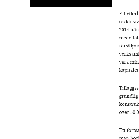
Ett ytter
(exklusi
2014 hän
medeltal
försäljn
verksamh
vara min
kapitalet
Tilläggs
grundlig
konstruk
över 50 
Ett fort
man börja