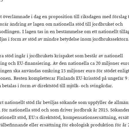
15
t överlämnade i dag en proposition till riksdagen med förslag ti
rär ändring av lagen om nationella stöd till jordbruket och
odlingen. I lagen tas in en bestämmelse om ett nationellt tillä
ljas i form av stöd av mindre betydelse inom jordbrukssektorn
ra stöd ingår i jordbrukets krispaket som består av nationell
ring och EU-finansiering. Av den nationella ca 20 miljoner eur
ringen ska användas omkring 15 miljoner euro för stödet enlig
ionen. Resten kompletterar Finlands EU-krisstöd på ungefär 9
betalas i form av direktstöd till mjölk- och svingårdar.
t nationellt stöd får beviljas sökande som uppfyller de allmä
n för nationella stöd och som driver jordbruk år 2015. Sökand
ationellt stöd, EU:s direktstöd, kompensationsersättning, ersät
välbefinnande eller ersättning för ekologisk produktion för år 