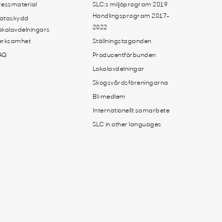
ressmaterial
SLC:s miljöprogram 2019
Handlingsprogram 2017-
ataskydd
2022
okalavdelningars
erksamhet
Ställningstaganden
AQ
Producentförbunden
Lokalavdelningar
Skogsvårdsföreningarna
Bli medlem
Internationellt samarbete
SLC in other languages