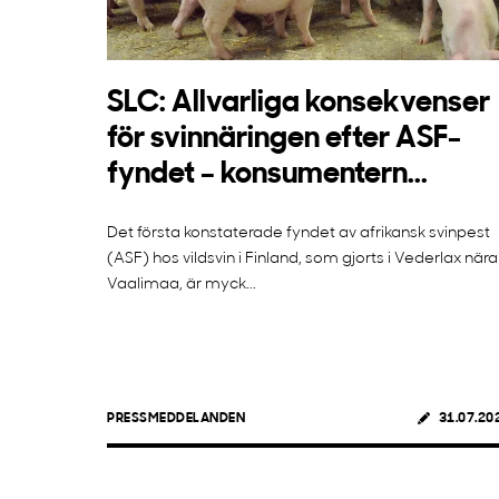
SLC: Allvarliga konsekvenser
för svinnäringen efter ASF-
fyndet – konsumentern...
Det första konstaterade fyndet av afrikansk svinpest
(ASF) hos vildsvin i Finland, som gjorts i Vederlax nära
Vaalimaa, är myck...
PRESSMEDDELANDEN
31.07.20