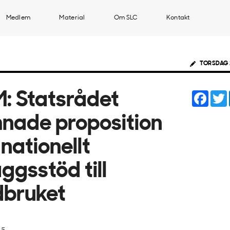
Medlem
Material
Om SLC
Kontakt
TORSDAG 
Face
: Statsrådet
nade proposition
nationellt
äggsstöd till
dbruket