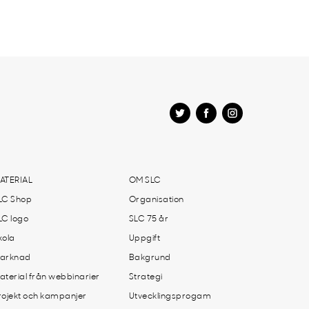
ATERIAL
OM SLC
LC Shop
Organisation
LC logo
SLC 75 år
kola
Uppgift
arknad
Bakgrund
aterial från webbinarier
Strategi
rojekt och kampanjer
Utvecklingsprogam