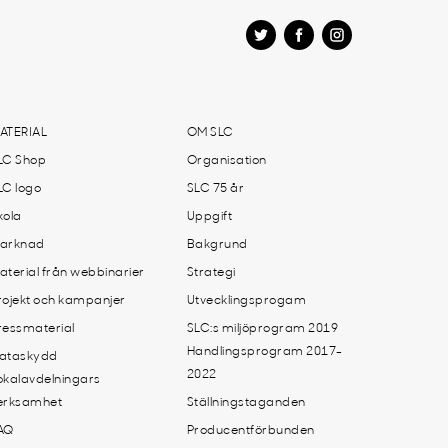
ATERIAL
OM SLC
LC Shop
Organisation
LC logo
SLC 75 år
kola
Uppgift
arknad
Bakgrund
aterial från webbinarier
Strategi
rojekt och kampanjer
Utvecklingsprogam
ressmaterial
SLC:s miljöprogram 2019
Handlingsprogram 2017-
ataskydd
2022
okalavdelningars
erksamhet
Ställningstaganden
AQ
Producentförbunden