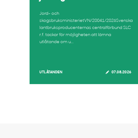
Jord- och
skogsbruksministerietVN/20041/2026Svenska
lantbruksproducenternas centralförbund SLC
r.f. tackar för möjligheten att lämna
utlåtande om u...
UTLÅTANDEN
07.08.2026