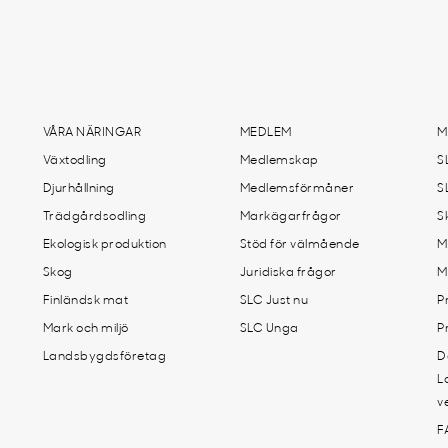
VÅRA NÄRINGAR
MEDLEM
M
Växtodling
Medlemskap
S
Djurhållning
Medlemsförmåner
S
Trädgårdsodling
Markägarfrågor
S
Ekologisk produktion
Stöd för välmående
M
Skog
Juridiska frågor
M
Finländsk mat
SLC Just nu
P
Mark och miljö
SLC Unga
P
Landsbygdsföretag
D
L
v
F