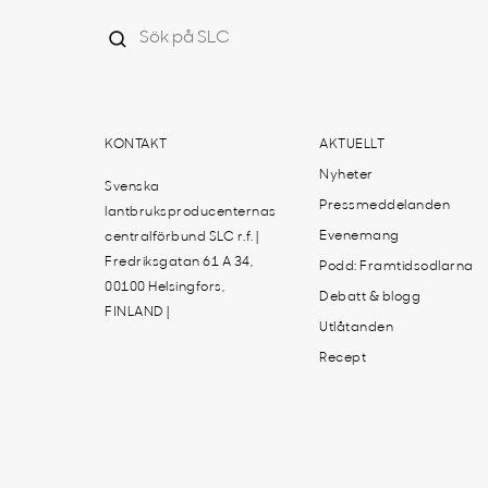
KONTAKT
AKTUELLT
Nyheter
Svenska
Pressmeddelanden
lantbruksproducenternas
Evenemang
centralförbund SLC r.f. |
Fredriksgatan 61 A 34,
Podd: Framtidsodlarna
00100 Helsingfors,
Debatt & blogg
FINLAND |
Utlåtanden
Recept