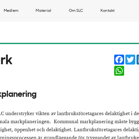
Medlem
Material
Om SLC
Kontakt
Faceb
T
rk
Whats
planering
LC understryker vikten av lantbruksföretagares delaktighet i d
ala markplaneringen. Kommunal markplanering måste bygg
tighet, öppenhet och delaktighet. Lantbruksföretagares delakti
gningsprocessen är grundläggande för tryggandet av lantbruke