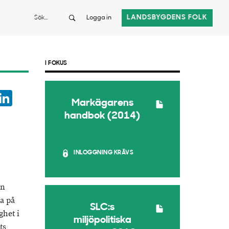
Sök
LANDSBYGDENS FOLK
Logga in
I FOKUS
ook
witter
LinkedIn
Markägarens
App
handbok (2014)
INLOGGNING KRÄVS
en
a på
SLC:s
ghet i
miljöpolitiska
ts