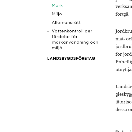
Mark
verksam
fortgå.
Miljö
Allemansrätt
Jordbru
Vattenkontroll ger
fördelar för
mat- oc
markanvändning och
jordbru
miljö
för jor
LANDSBYGDSFÖRETAG
Enhetli
utnyttj
Landsby
glesbyg
tätorts
dessa o