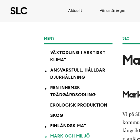
Aktuellt
Våra näringar
MENY
SLC
VÄXTODLING I ARKTISKT
Ma
KLIMAT
ANSVARSFULL, HÅLLBAR
DJURHÅLLNING
REN INHEMSK
Mark
TRÄDGÅRDSODLING
EKOLOGISK PRODUKTION
Vi på S
SKOG
kommun
FINLÄNDSK MAT
långsik
MARK OCH MILJÖ
planläg