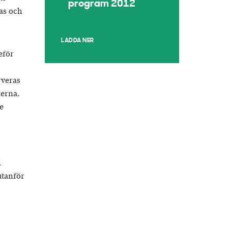
program 2012
as och
LADDA NER
eför
rveras
nerna.
e
l
utanför