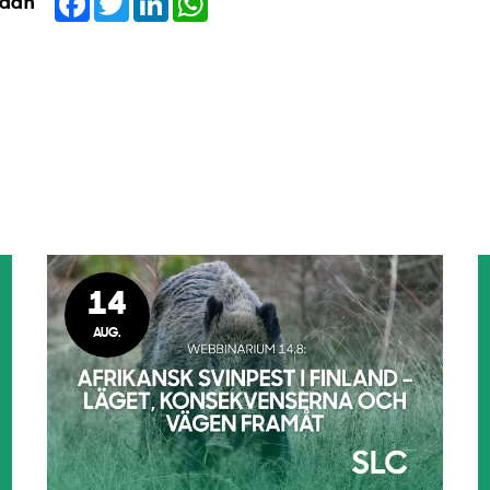
idan
14
AUG.