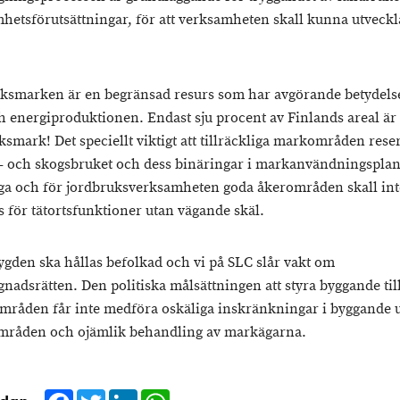
hetsförutsättningar, för att verksamheten skall kunna utveckl
ksmarken är en begränsad resurs som har avgörande betydels
h energiproduktionen. Endast sju procent av Finlands areal är
ksmark! Det speciellt viktigt att tillräckliga markområden rese
d- och skogsbruket och dess binäringar i markanvändningspla
ga och för jordbruksverksamheten goda åkerområden skall int
as för tätortsfunktioner utan vägande skäl.
gden ska hållas befolkad och vi på SLC slår vakt om
gnadsrätten. Den politiska målsättningen att styra byggande til
områden får inte medföra oskäliga inskränkningar i byggande 
mråden och ojämlik behandling av markägarna.
Facebook
Twitter
LinkedIn
WhatsApp