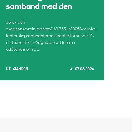
samband med den
Jord- och
skogsbruksministerietVN/17651/2025Svenska
lantbruksproducenternas centralförbund SLC
r.f. tackar för möjligheten att lämna
utlåtande om u...
UTLÅTANDEN
07.08.2026